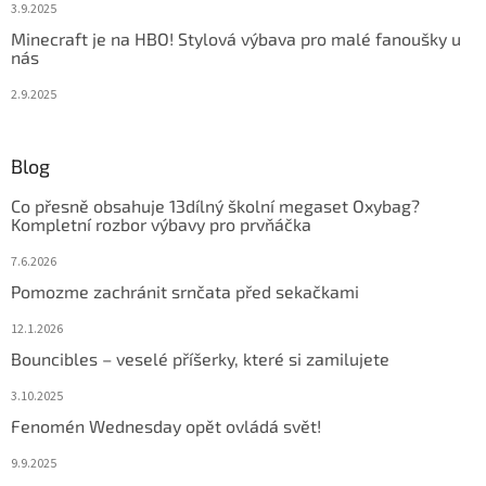
3.9.2025
Minecraft je na HBO! Stylová výbava pro malé fanoušky u
nás
2.9.2025
Blog
Co přesně obsahuje 13dílný školní megaset Oxybag?
Kompletní rozbor výbavy pro prvňáčka
7.6.2026
Pomozme zachránit srnčata před sekačkami
12.1.2026
Bouncibles – veselé příšerky, které si zamilujete
3.10.2025
Fenomén Wednesday opět ovládá svět!
9.9.2025