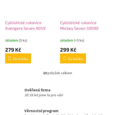
Cyklistické rukavice
Cyklistické rukavice
Avengers Seven 9059
Mickey Seven 59090
skladem
(5 ks)
skladem
(>5 ks)
279 Kč
299 Kč
Do košíku
Do košíku
10
položek celkem
O
v
l
á
Ověřená firma
d
Již 18 let jsme tu pro vás!
a
c
í
Věrnostní program
p