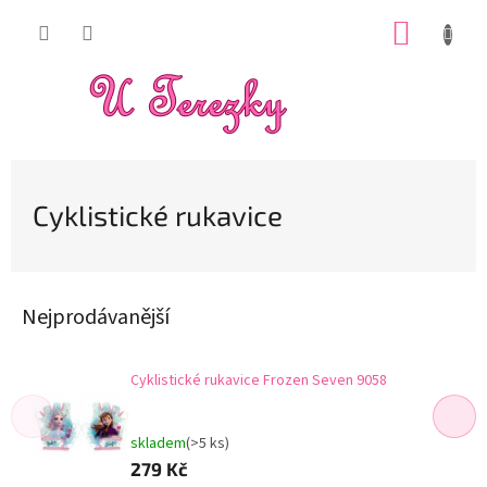
Přejít
NÁKUP
na
obsah
KOŠÍK
Cyklistické rukavice
Nejprodávanější
Cyklistické rukavice Frozen Seven 9058
skladem
(>5 ks)
279 Kč