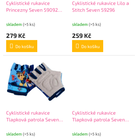
d
Cyklistické rukavice
Cyklistické rukavice Lilo a
u
Princezny Seven 59092
Stitch Seven 59296
k
růžové
t
skladem
(>5 ks)
skladem
(>5 ks)
ů
279 Kč
259 Kč
Do košíku
Do košíku
Cyklistické rukavice
Cyklistické rukavice
Tlapková patrola Seven
Tlapková patrola Seven
34011 modré
34010 růžové
skladem
(>5 ks)
skladem
(>5 ks)