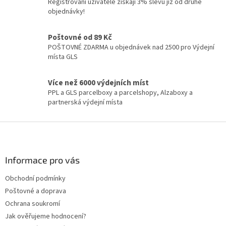
Registrovaní uživatelé získají 3% slevu již od druhé
r
objednávky!
v
k
y
Poštovné od 89 Kč
v
POŠTOVNÉ ZDARMA u objednávek nad 2500 pro Výdejní
ý
místa GLS
p
i
Více než 6000 výdejních míst
s
PPL a GLS parcelboxy a parcelshopy, Alzaboxy a
u
partnerská výdejní místa
Z
á
p
a
Informace pro vás
t
Obchodní podmínky
í
Poštovné a doprava
Ochrana soukromí
Jak ověřujeme hodnocení?