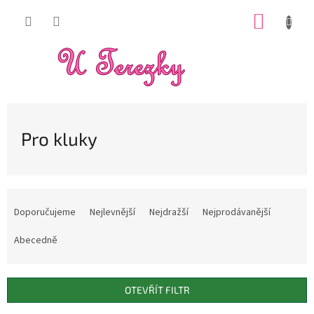
Přejít
NÁKUP
na
obsah
KOŠÍK
Pro kluky
Ř
a
Doporučujeme
Nejlevnější
Nejdražší
Nejprodávanější
z
e
Abecedně
n
í
p
OTEVŘÍT FILTR
r