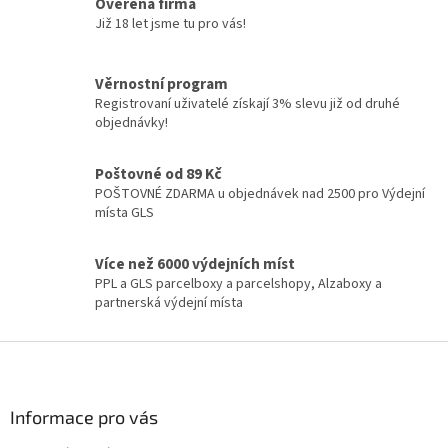
á
Ověřená firma
d
Již 18 let jsme tu pro vás!
a
c
í
Věrnostní program
p
Registrovaní uživatelé získají 3% slevu již od druhé
r
objednávky!
v
k
y
Poštovné od 89 Kč
v
POŠTOVNÉ ZDARMA u objednávek nad 2500 pro Výdejní
ý
místa GLS
p
i
Více než 6000 výdejních míst
s
PPL a GLS parcelboxy a parcelshopy, Alzaboxy a
u
partnerská výdejní místa
Z
á
p
a
Informace pro vás
t