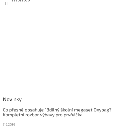
777911030
Novinky
Co přesně obsahuje 13dílný školní megaset Oxybag?
Kompletní rozbor výbavy pro prvňáčka
7.6.2026