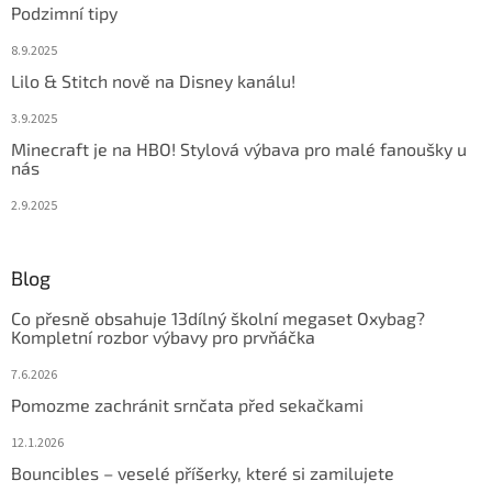
Podzimní tipy
8.9.2025
Lilo & Stitch nově na Disney kanálu!
3.9.2025
Minecraft je na HBO! Stylová výbava pro malé fanoušky u
nás
2.9.2025
Blog
Co přesně obsahuje 13dílný školní megaset Oxybag?
Kompletní rozbor výbavy pro prvňáčka
7.6.2026
Pomozme zachránit srnčata před sekačkami
12.1.2026
Bouncibles – veselé příšerky, které si zamilujete