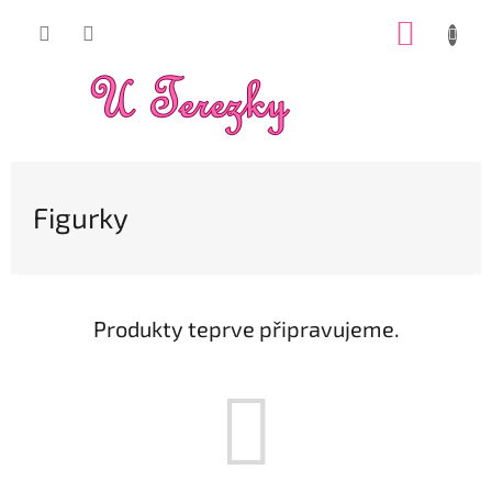
Přejít
NÁKUP
na
obsah
KOŠÍK
Figurky
Produkty teprve připravujeme.