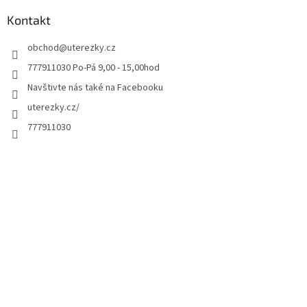
Kontakt
obchod
@
uterezky.cz
777911030 Po-Pá 9,00 - 15,00hod
Navštivte nás také na Facebooku
uterezky.cz/
777911030