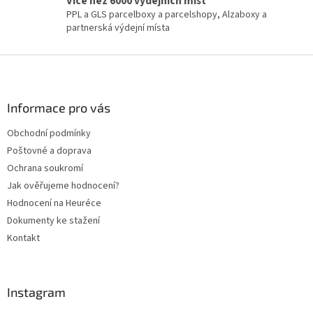
Více než 6000 výdejních míst
PPL a GLS parcelboxy a parcelshopy, Alzaboxy a
partnerská výdejní místa
Z
á
p
a
Informace pro vás
t
Obchodní podmínky
í
Poštovné a doprava
Ochrana soukromí
Jak ověřujeme hodnocení?
Hodnocení na Heuréce
Dokumenty ke stažení
Kontakt
Instagram