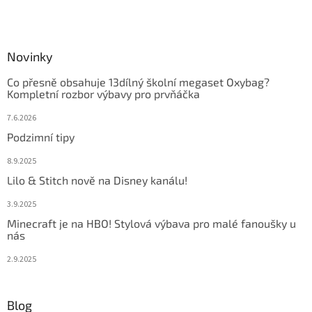
Novinky
Co přesně obsahuje 13dílný školní megaset Oxybag?
Kompletní rozbor výbavy pro prvňáčka
7.6.2026
Podzimní tipy
8.9.2025
Lilo & Stitch nově na Disney kanálu!
3.9.2025
Minecraft je na HBO! Stylová výbava pro malé fanoušky u
nás
2.9.2025
Blog