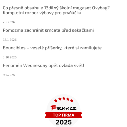
Co přesně obsahuje 13dílný školní megaset Oxybag?
Kompletní rozbor výbavy pro prvňáčka
7.6.2026
Pomozme zachránit srnčata před sekačkami
12.1.2026
Bouncibles – veselé příšerky, které si zamilujete
3.10.2025
Fenomén Wednesday opět ovládá svět!
9.9.2025