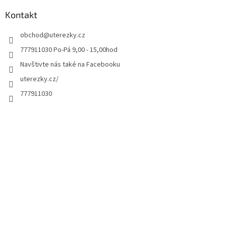
Kontakt
obchod
@
uterezky.cz
777911030 Po-Pá 9,00 - 15,00hod
Navštivte nás také na Facebooku
uterezky.cz/
777911030