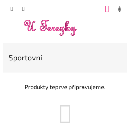
Přejít
NÁKUP
na
obsah
KOŠÍK
Sportovní
Produkty teprve připravujeme.