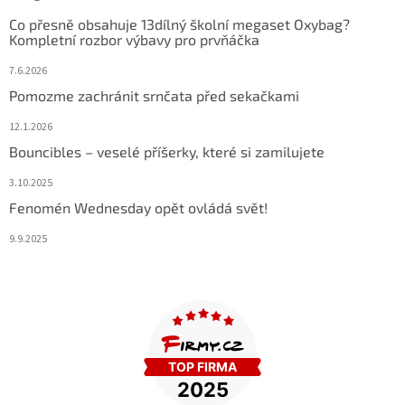
Co přesně obsahuje 13dílný školní megaset Oxybag?
Kompletní rozbor výbavy pro prvňáčka
7.6.2026
Pomozme zachránit srnčata před sekačkami
12.1.2026
Bouncibles – veselé příšerky, které si zamilujete
3.10.2025
Fenomén Wednesday opět ovládá svět!
9.9.2025