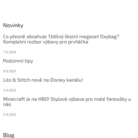
Novinky
Co přesně obsahuje 13dílný školní megaset Oxybag?
Kompletní rozbor výbavy pro prvňáčka
7.6.2026
Podzimní tipy
8.9.2025
Lilo & Stitch nově na Disney kanálu!
3.9.2025
Minecraft je na HBO! Stylová výbava pro malé fanoušky u
nás
2.9.2025
Blog