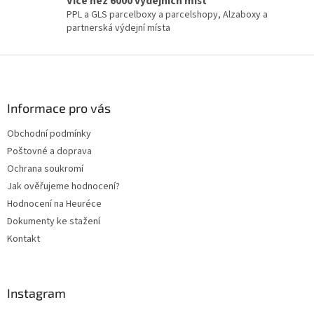
Více než 6000 výdejních míst
PPL a GLS parcelboxy a parcelshopy, Alzaboxy a
partnerská výdejní místa
Z
á
p
a
Informace pro vás
t
Obchodní podmínky
í
Poštovné a doprava
Ochrana soukromí
Jak ověřujeme hodnocení?
Hodnocení na Heuréce
Dokumenty ke stažení
Kontakt
Instagram