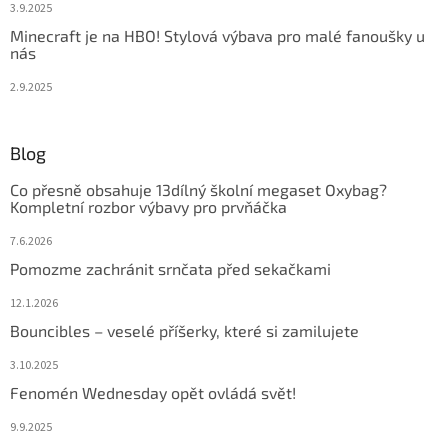
3.9.2025
Minecraft je na HBO! Stylová výbava pro malé fanoušky u
nás
2.9.2025
Blog
Co přesně obsahuje 13dílný školní megaset Oxybag?
Kompletní rozbor výbavy pro prvňáčka
7.6.2026
Pomozme zachránit srnčata před sekačkami
12.1.2026
Bouncibles – veselé příšerky, které si zamilujete
3.10.2025
Fenomén Wednesday opět ovládá svět!
9.9.2025