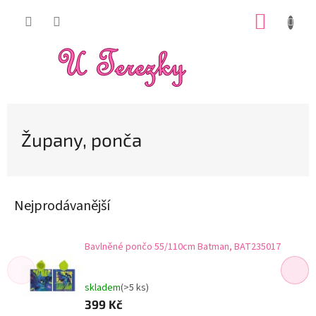
Přejít
NÁKUP
na
obsah
KOŠÍK
Župany, ponča
Nejprodávanější
Bavlněné pončo 55/110cm Batman, BAT235017
skladem
(>5 ks)
399 Kč