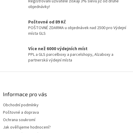
Registrovaní uživatelé získají 3% slevu již od druhé
r
objednávky!
v
k
y
Poštovné od 89 Kč
v
POŠTOVNÉ ZDARMA u objednávek nad 2500 pro Výdejní
ý
místa GLS
p
i
Více než 6000 výdejních míst
s
PPL a GLS parcelboxy a parcelshopy, Alzaboxy a
u
partnerská výdejní místa
Z
á
p
a
Informace pro vás
t
Obchodní podmínky
í
Poštovné a doprava
Ochrana soukromí
Jak ověřujeme hodnocení?