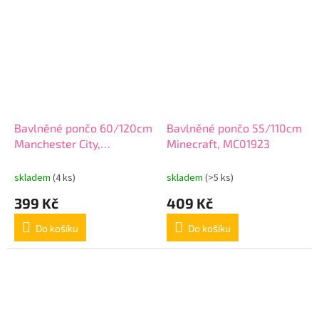
Bavlněné pončo 60/120cm
Bavlněné pončo 55/110cm
Manchester City,
Minecraft, MC01923
MCFC162002
skladem
(4 ks)
skladem
(>5 ks)
399 Kč
409 Kč
Do košíku
Do košíku