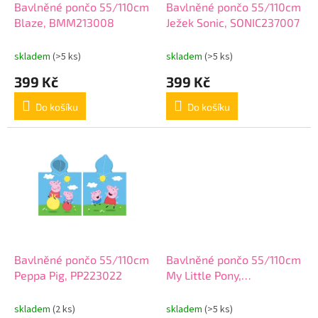
d
Bavlněné pončo 55/110cm
Bavlněné pončo 55/110cm
u
Blaze, BMM213008
Ježek Sonic, SONIC237007
k
t
skladem
(>5 ks)
skladem
(>5 ks)
ů
399 Kč
399 Kč
Do košíku
Do košíku
Bavlněné pončo 55/110cm
Bavlněné pončo 55/110cm
Peppa Pig, PP223022
My Little Pony,
MLP235020
skladem
(2 ks)
skladem
(>5 ks)