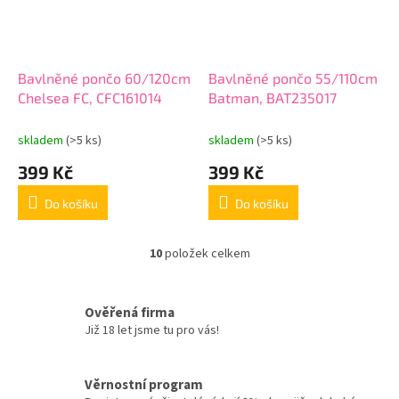
Bavlněné pončo 60/120cm
Bavlněné pončo 55/110cm
Chelsea FC, CFC161014
Batman, BAT235017
skladem
(>5 ks)
skladem
(>5 ks)
399 Kč
399 Kč
Do košíku
Do košíku
10
položek celkem
O
v
l
á
Ověřená firma
d
Již 18 let jsme tu pro vás!
a
c
í
Věrnostní program
p