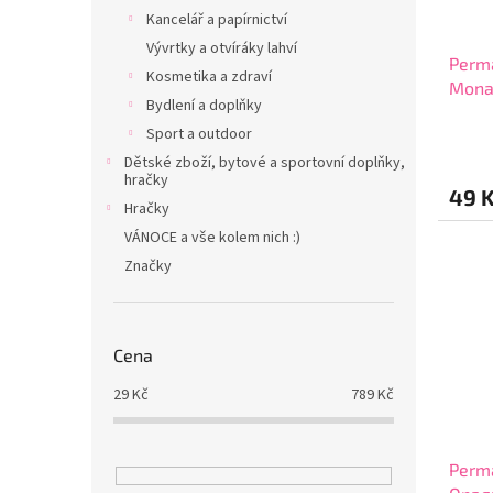
Kancelář a papírnictví
Vývrtky a otvíráky lahví
Perm
Kosmetika a zdraví
Mona
Bydlení a doplňky
Červ
Sport a outdoor
Dětské zboží, bytové a sportovní doplňky,
hračky
49 
Hračky
VÁNOCE a vše kolem nich :)
Značky
Cena
29
Kč
789
Kč
Perm