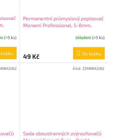
pisovač
Permanentní průmyslový popisovač
m,
Monami Professional, 5-8mm,
Černý
em
(>5 ks)
skladem
(>5 ks)
 košíku
Do košíku
49 Kč
MNM2062
Kód:
ZDMNM2061
ňovačů
Sada oboustranných zvýrazňovačů