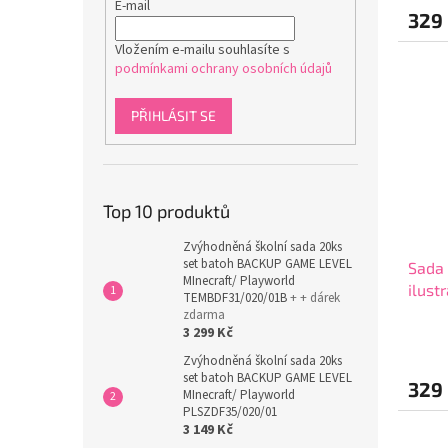
E-mail
329
Vložením e-mailu souhlasíte s
podmínkami ochrany osobních údajů
PŘIHLÁSIT SE
Top 10 produktů
Zvýhodněná školní sada 20ks
set batoh BACKUP GAME LEVEL
Sada 
MInecraft/ Playworld
ilust
TEMBDF31/020/01B
+ + dárek
- Pas
zdarma
3 299 Kč
Zvýhodněná školní sada 20ks
set batoh BACKUP GAME LEVEL
329
MInecraft/ Playworld
PLSZDF35/020/01
3 149 Kč