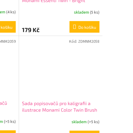
Monami Essenti Twin - Bright
Sunshine, 4ks
dem
(4 ks)
skladem
(5 ks)
 košíku
Do košíku
179 Kč
MNM2059
Kód:
ZDMNM2058
vačů
Sada popisovačů pro kaligrafii a
ilustrace Monami Color Twin Brush
- Flower set, 6ks
em
(>5 ks)
skladem
(>5 ks)