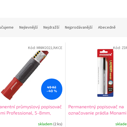
učujeme
Nejlevnější
Nejdražší
Nejprodávanější
Abecedně
Kód:
MNM2021/AKCE
Kód:
ZD
49 Kč
–40 %
anentní průmyslový popisovač
Permanentný popisovač na
mi Professional, 5-8mm,
označovanie prádla Monami
ený AKCE
"Laundry marker" - 1 mm, či
skladem
(2 ks)
sklad