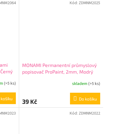
MNM2064
Kód:
ZDMNM2025
nami
MONAMI Permanentní průmyslový
 Černý
popisovač ProPaint, 2mm, Modrý
em
(>5 ks)
skladem
(>5 ks)
 košíku
Do košíku
39 Kč
MNM2023
Kód:
ZDMNM2022