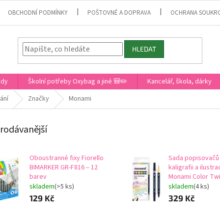
OBCHODNÍ PODMÍNKY
POŠTOVNÉ A DOPRAVA
OCHRANA SOUKR
HLEDAT
ady
Školní potřeby Oxybag a jiné 🎒✏️
Kancelář, škola, dárky
ání
Značky
Monami
rodávanější
Oboustranné fixy Fiorello
Sada popisovačů
BIMARKER GR-F816 – 12
kaligrafii a ilustr
barev
Monami Color Twi
Pastel set, 6ks
skladem
(>5 ks)
skladem
(4 ks)
129 Kč
329 Kč