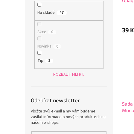
Opaqu
Na skladě
47
39 K
Akce
0
Novinka
0
Tip
1
ROZBALIT FILTR
Odebírat newsletter
Sada
Monam
Vložte svůj e-mail a my vám budeme
zasílat informace o nových produktech na
Colou
našem e-shopu.