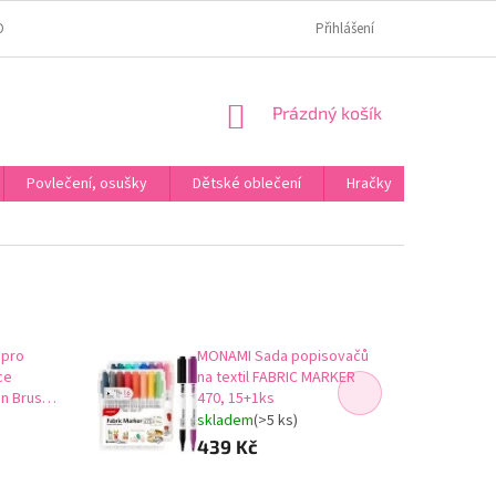
OMÍ
JAK OVĚŘUJEME HODNOCENÍ?
HODNOCENÍ NA HEURÉCE
Přihlášení
NÁKUPNÍ
Prázdný košík
KOŠÍK
Povlečení, osušky
Dětské oblečení
Hračky
Karneva
 pro
MONAMI Sada popisovačů
ace
na textil FABRIC MARKER
n Brush -
470, 15+1ks
skladem
(>5 ks)
439 Kč