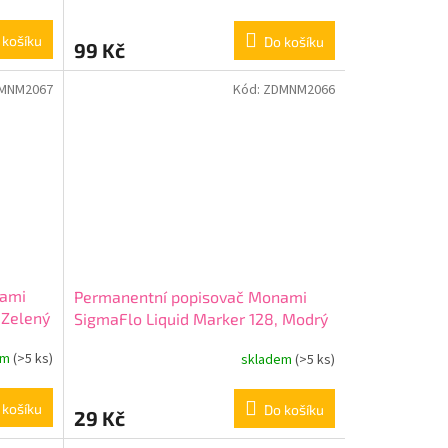
 košíku
Do košíku
99 Kč
MNM2067
Kód:
ZDMNM2066
nami
Permanentní popisovač Monami
 Zelený
SigmaFlo Liquid Marker 128, Modrý
em
(>5 ks)
skladem
(>5 ks)
 košíku
Do košíku
29 Kč