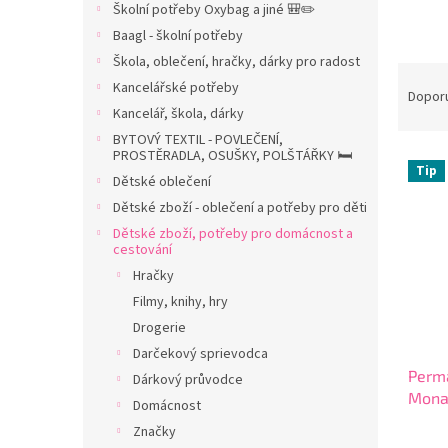
Školní potřeby Oxybag a jiné 🎒✏️
n
Baagl - školní potřeby
n
í
Škola, oblečení, hračky, dárky pro radost
Ř
p
Kancelářské potřeby
a
Dopor
a
Kancelář, škola, dárky
z
n
e
BYTOVÝ TEXTIL - POVLEČENÍ,
e
PROSTĚRADLA, OSUŠKY, POLŠTÁŘKY 🛏️
V
n
l
Tip
ý
í
Dětské oblečení
p
p
Dětské zboží - oblečení a potřeby pro děti
i
r
Dětské zboží, potřeby pro domácnost a
s
o
cestování
p
d
Hračky
r
u
Filmy, knihy, hry
o
k
Drogerie
d
t
Darčekový sprievodca
u
ů
Perm
k
Dárkový průvodce
Mona
t
Domácnost
Červ
ů
Značky