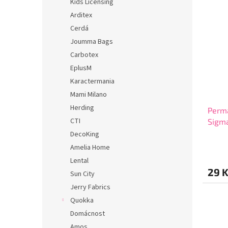
Kids Licensing
Arditex
Cerdá
Joumma Bags
Carbotex
EplusM
Karactermania
Mami Milano
Herding
Perm
CTI
Sigma
Červ
DecoKing
Amelia Home
Lental
29 
Sun City
Jerry Fabrics
Quokka
Domácnost
Amos