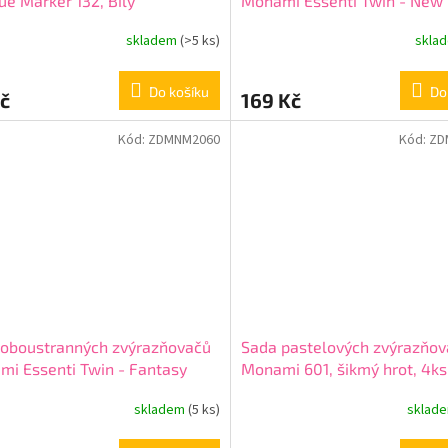
e Marker 132, Bílý
Monami Essenti Twin - New
Breeze, 4ks
skladem
(>5 ks)
skla
Do košíku
Do
č
169 Kč
Kód:
ZDMNM2060
Kód:
ZD
 oboustranných zvýrazňovačů
Sada pastelových zvýrazňo
i Essenti Twin - Fantasy
Monami 601, šikmý hrot, 4ks
ring, 10ks
skladem
(5 ks)
sklad