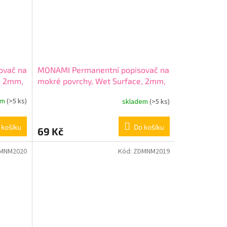
ovač na
MONAMI Permanentní popisovač na
, 2mm,
mokré povrchy, Wet Surface, 2mm,
Černý
em
(>5 ks)
skladem
(>5 ks)
 košíku
Do košíku
69 Kč
MNM2020
Kód:
ZDMNM2019