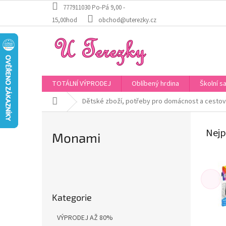
Přejít
777911030 Po-Pá 9,00 -
na
15,00hod
obchod@uterezky.cz
obsah
TOTÁLNÍ VÝPRODEJ
Oblíbený hrdina
Školní s
Domů
Dětské zboží, potřeby pro domácnost a cestov
Nejp
Monami
P
o
Přeskočit
s
Kategorie
kategorie
t
r
VÝPRODEJ AŽ 80%
a