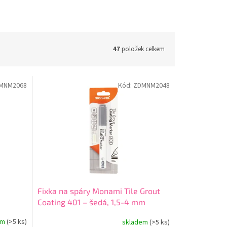
47
položek celkem
MNM2068
Kód:
ZDMNM2048
Fixka na spáry Monami Tile Grout
Coating 401 – šedá, 1,5-4 mm
erny
em
(>5 ks)
skladem
(>5 ks)