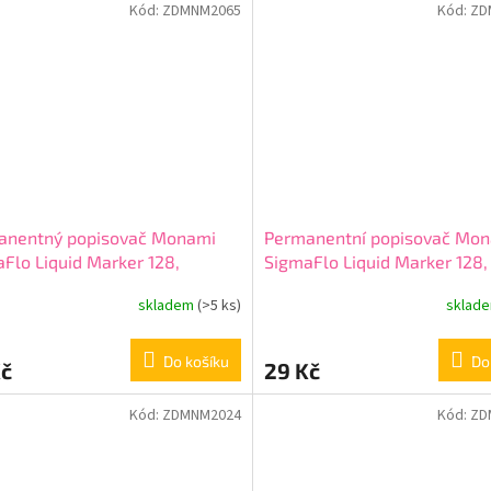
Kód:
ZDMNM2065
Kód:
ZD
anentný popisovač Monami
Permanentní popisovač Mo
Flo Liquid Marker 128,
SigmaFlo Liquid Marker 128,
ený
skladem
(>5 ks)
sklad
Do košíku
Do
Kč
29 Kč
Kód:
ZDMNM2024
Kód:
ZD