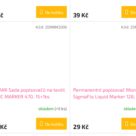
Do košíku
Do
Kč
39 Kč
Kód:
ZDMNM2000
Kód:
ZD
I Sada popisovačů na textil
Permanentní popisovač Mo
IC MARKER 470, 15+1ks
SigmaFlo Liquid Marker 128,
skladem
(>5 ks)
sklad
Do košíku
Do
 Kč
29 Kč