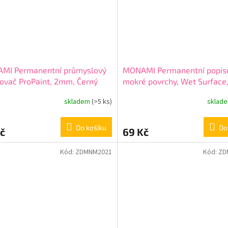
MI Permanentní průmyslový
MONAMI Permanentní popis
ovač ProPaint, 2mm, Černý
mokré povrchy, Wet Surface
Černý
skladem
(>5 ks)
sklad
Do košíku
Do
č
69 Kč
Kód:
ZDMNM2021
Kód:
ZD