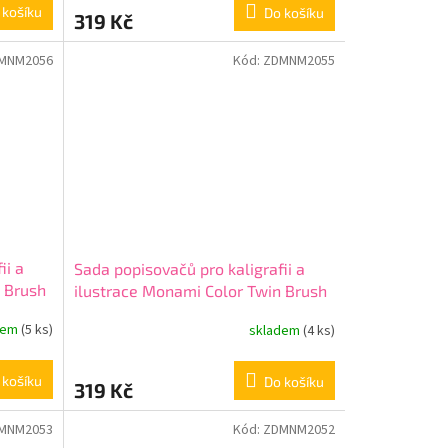
 košíku
Do košíku
319 Kč
MNM2056
Kód:
ZDMNM2055
ii a
Sada popisovačů pro kaligrafii a
 Brush
ilustrace Monami Color Twin Brush
- Ocean Blue set, 6ks
dem
(5 ks)
skladem
(4 ks)
 košíku
Do košíku
319 Kč
MNM2053
Kód:
ZDMNM2052