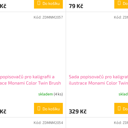
Do košíku
Do
 Kč
79 Kč
Kód:
ZDMNM2057
Kód:
ZD
popisovačů pro kaligrafii a
Sada popisovačů pro kaligraf
race Monami Color Twin Brush
ilustrace Monami Color Twin
tel set, 6ks
- Grey set, 6ks
skladem
(4 ks)
skla
Do košíku
Do
 Kč
329 Kč
Kód:
ZDMNM2054
Kód:
ZD