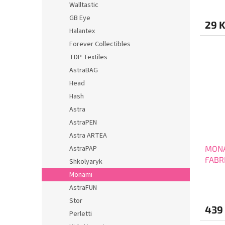
Walltastic
GB Eye
29 
Halantex
Forever Collectibles
TDP Textiles
AstraBAG
Head
Hash
Astra
AstraPEN
Astra ARTEA
AstraPAP
MONAM
FABR
Shkolyaryk
Monami
AstraFUN
Stor
439
Perletti