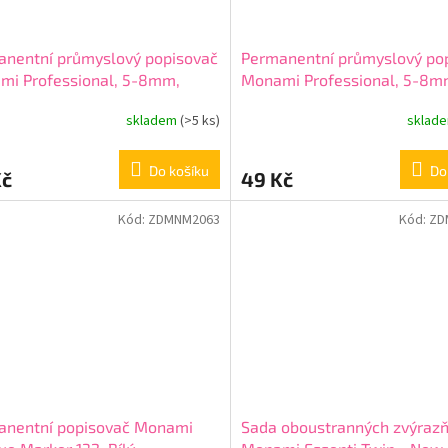
anentní průmyslový popisovač
Permanentní průmyslový po
mi Professional, 5-8mm,
Monami Professional, 5-8m
ený
Modrý
skladem
(>5 ks)
sklad
Do košíku
Do
Kč
49 Kč
Kód:
ZDMNM2063
Kód:
ZD
anentní popisovač Monami
Sada oboustranných zvýraz