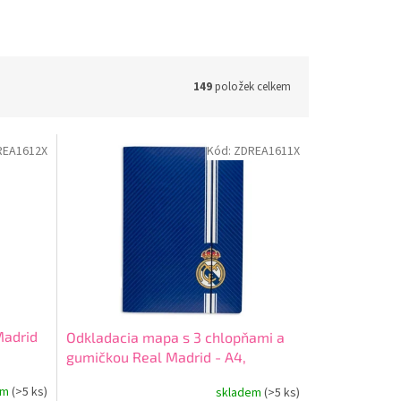
149
položek celkem
REA1612X
Kód:
ZDREA1611X
Madrid
Odkladacia mapa s 3 chlopňami a
gumičkou Real Madrid - A4,
108026009
em
(>5 ks)
skladem
(>5 ks)