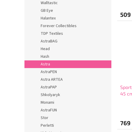
Walltastic
GB Eye
509
Halantex
Forever Collectibles
TDP Textiles
AstraBAG
Head
Hash
Astra
AstraPEN
Astra ARTEA
AstraPAP
Sport
45 c
Shkolyaryk
Monami
AstraFUN
Stor
769
Perletti