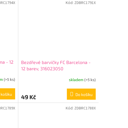
BRC1794X
Kód:
ZDBRC1791X
na - 12
Bezdřevé barvičky FC Barcelona -
12 barev, 316023050
em
(>5 ks)
skladem
(>5 ks)
 košíku
Do košíku
49 Kč
BRC1789X
Kód:
ZDBRC1788X