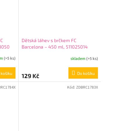
FC
Dětská láhev s brčkem FC
23050
Barcelona – 450 ml, 511025014
em
(>5 ks)
skladem
(>5 ks)
 košíku
Do košíku
129 Kč
BRC1784X
Kód:
ZDBRC1783X