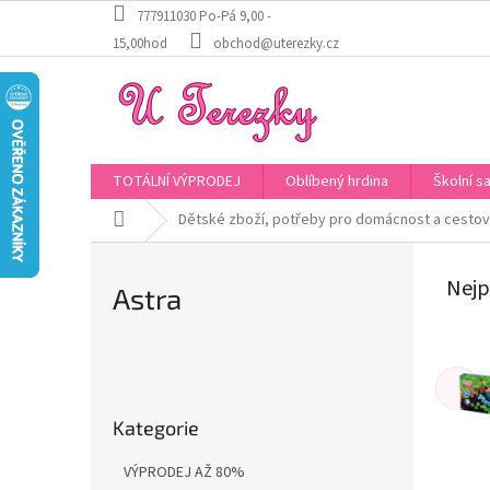
Přejít
777911030 Po-Pá 9,00 -
na
15,00hod
obchod@uterezky.cz
obsah
TOTÁLNÍ VÝPRODEJ
Oblíbený hrdina
Školní s
Domů
Dětské zboží, potřeby pro domácnost a cestov
Nejp
Astra
P
o
Přeskočit
s
Kategorie
kategorie
t
r
VÝPRODEJ AŽ 80%
a