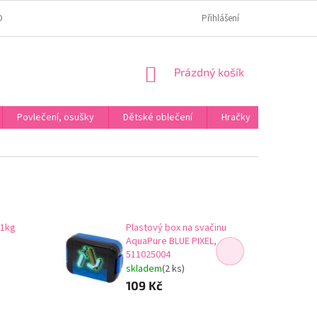
OMÍ
JAK OVĚŘUJEME HODNOCENÍ?
HODNOCENÍ NA HEURÉCE
Přihlášení
NÁKUPNÍ
Prázdný košík
KOŠÍK
Povlečení, osušky
Dětské oblečení
Hračky
Karneva
 1kg
Plastový box na svačinu
AquaPure BLUE PIXEL,
511025004
skladem
(2 ks)
109 Kč