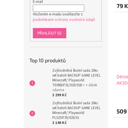
E-mail
79 K
Vložením e-mailu souhlasíte s
podmínkami ochrany osobních údajů
PŘIHLÁSIT SE
Top 10 produktů
Zvýhodněná školní sada 20ks
set batoh BACKUP GAME LEVEL
Dětsk
MInecraft/ Playworld
AK30
TEMBDF31/020/01B
+ + dárek
zdarma
3 299 Kč
Zvýhodněná školní sada 20ks
set batoh BACKUP GAME LEVEL
509
MInecraft/ Playworld
PLSZDF35/020/01
3 149 Kč