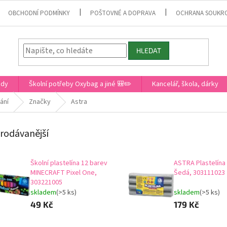
OBCHODNÍ PODMÍNKY
POŠTOVNÉ A DOPRAVA
OCHRANA SOUKR
HLEDAT
ady
Školní potřeby Oxybag a jiné 🎒✏️
Kancelář, škola, dárky
ání
Značky
Astra
rodávanější
Školní plastelína 12 barev
ASTRA Plastelína
MINECRAFT Pixel One,
Šedá, 303111023
303221005
skladem
(>5 ks)
skladem
(>5 ks)
49 Kč
179 Kč