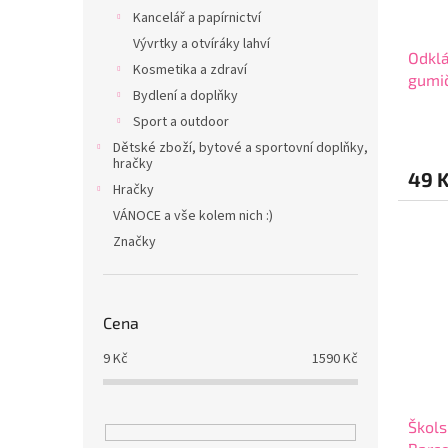
Kancelář a papírnictví
Vývrtky a otvíráky lahví
Odklá
Kosmetika a zdraví
gumič
Bydlení a doplňky
1080
Sport a outdoor
Dětské zboží, bytové a sportovní doplňky,
hračky
49 
Hračky
VÁNOCE a vše kolem nich :)
Značky
Cena
9
Kč
1590
Kč
Škols