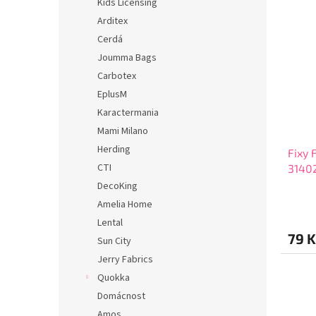
Kids Licensing
Arditex
Cerdá
Joumma Bags
Carbotex
EplusM
Karactermania
Mami Milano
Herding
Fixy 
CTI
3140
DecoKing
Amelia Home
Lental
79 K
Sun City
Jerry Fabrics
Quokka
Domácnost
Amos