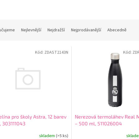
učujeme
Nejlevnější
Nejdražší
Nejprodávanější
Abecedně
Kód:
ZDAST2143N
Kód:
ZD
Nerezová termoláhev Real 
elína pro školy Astra, 12 barev
– 500 ml, 511026004
, 303111043
sklad
skladem
(>5 ks)