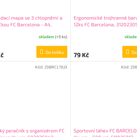
dací mapa se 3 chlopněmi a
Ergonomické trojhranné bar
kou FC Barcelona - A4,
12ks FC Barcelona, 3120230
24004
skladem
(>5 ks)
sklad
Do košíku
Do
Kč
79 Kč
Kód:
ZDBRC1782X
Kód:
ZD
ký peračník s organizérom FC
Sportovní láhev FC BARCEL