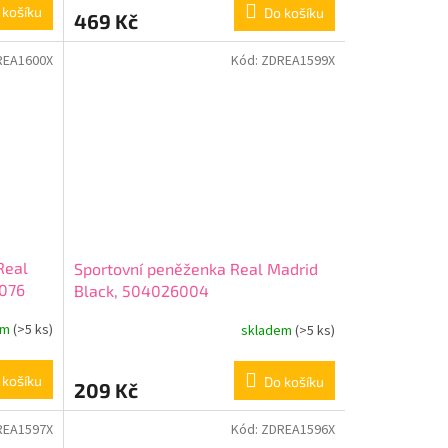
 košíku
Do košíku
469 Kč
REA1600X
Kód:
ZDREA1599X
Real
Sportovní peněženka Real Madrid
6076
Black, 504026004
em
(>5 ks)
skladem
(>5 ks)
 košíku
Do košíku
209 Kč
REA1597X
Kód:
ZDREA1596X