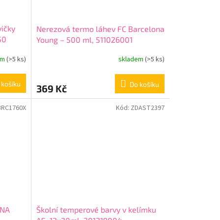
vičky
Nerezová termo láhev FC Barcelona
50
Young – 500 ml, 511026001
em
(>5 ks)
skladem
(>5 ks)
 košíku
Do košíku
369 Kč
BRC1760X
Kód:
ZDAST2397
ONA
Školní temperové barvy v kelímku