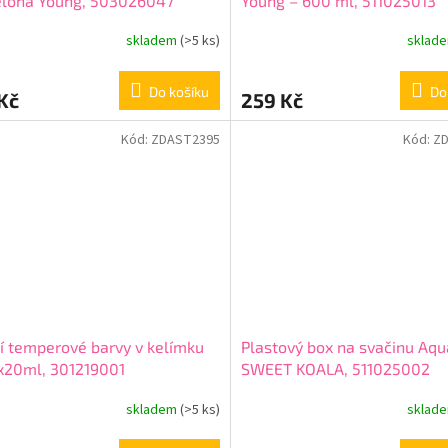
elona Young, 503026047
Young – 600 ml, 511025013
skladem
(>5 ks)
sklad
Do košíku
Do
Kč
259 Kč
Kód:
ZDAST2395
Kód:
Z
í temperové barvy v kelímku
Plastový box na svačinu Aq
x20ml, 301219001
SWEET KOALA, 511025002
skladem
(>5 ks)
sklad