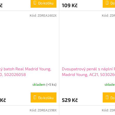
Do košíku
Do
č
109 Kč
Kód:
ZDREA1602X
Kód:
ZD
ý batoh Real Madrid Young,
Dvoupatrový penál s náplní 
0, 502026058
Madrid Young, AC21, 50302
skladem
(>5 ks)
sklad
Do košíku
Do
 Kč
529 Kč
Kód:
ZDREA1598X
Kód:
ZD