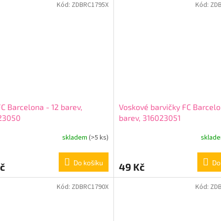
Kód:
ZDBRC1795X
Kód:
ZD
FC Barcelona - 12 barev,
Voskové barvičky FC Barcelo
23050
barev, 316023051
skladem
(>5 ks)
sklad
Do košíku
Do
č
49 Kč
Kód:
ZDBRC1790X
Kód:
ZD