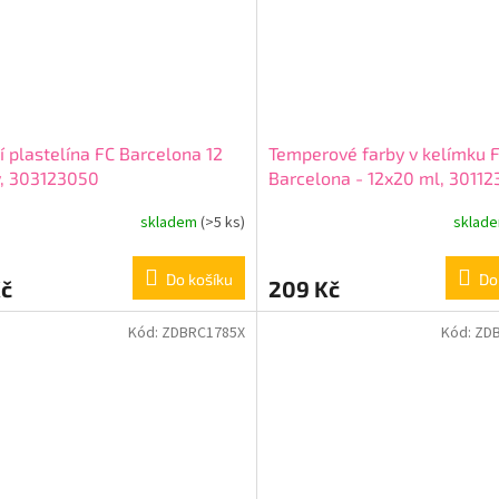
í plastelína FC Barcelona 12
Temperové farby v kelímku 
v, 303123050
Barcelona - 12x20 ml, 3011
skladem
(>5 ks)
sklad
Do košíku
Do
Kč
209 Kč
Kód:
ZDBRC1785X
Kód:
ZD