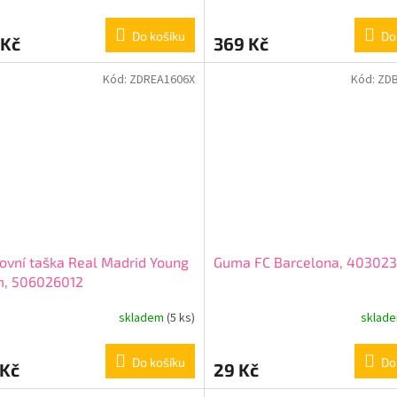
Do
Do košíku
369 Kč
 Kč
Kód:
ZDREA1606X
Kód:
ZD
ovní taška Real Madrid Young
Guma FC Barcelona, 40302
m, 506026012
skladem
(5 ks)
sklad
Do košíku
Do
 Kč
29 Kč