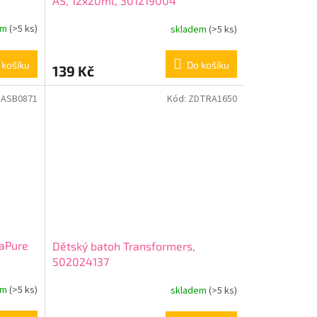
AS, 12x20ml, 301219004
em
(>5 ks)
skladem
(>5 ks)
 košíku
Do košíku
139 Kč
DASB0871
Kód:
ZDTRA1650
uaPure
Dětský batoh Transformers,
502024137
em
(>5 ks)
skladem
(>5 ks)