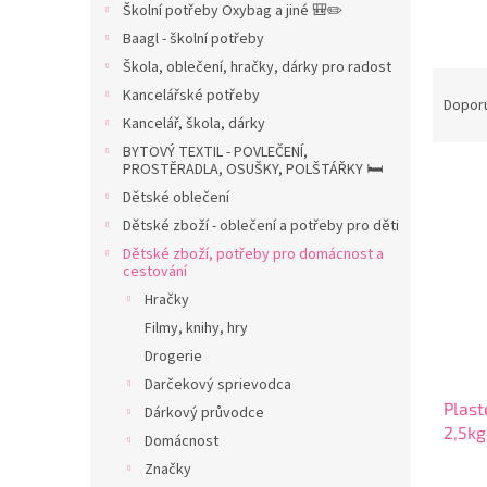
Školní potřeby Oxybag a jiné 🎒✏️
n
Baagl - školní potřeby
n
í
Škola, oblečení, hračky, dárky pro radost
Ř
p
Kancelářské potřeby
a
Dopor
a
Kancelář, škola, dárky
z
n
e
BYTOVÝ TEXTIL - POVLEČENÍ,
e
PROSTĚRADLA, OSUŠKY, POLŠTÁŘKY 🛏️
V
n
l
ý
í
Dětské oblečení
p
p
Dětské zboží - oblečení a potřeby pro děti
i
r
Dětské zboží, potřeby pro domácnost a
s
o
cestování
p
d
Hračky
r
u
Filmy, knihy, hry
o
k
Drogerie
d
t
Darčekový sprievodca
u
ů
Plast
k
Dárkový průvodce
2,5kg
t
Domácnost
ů
Značky