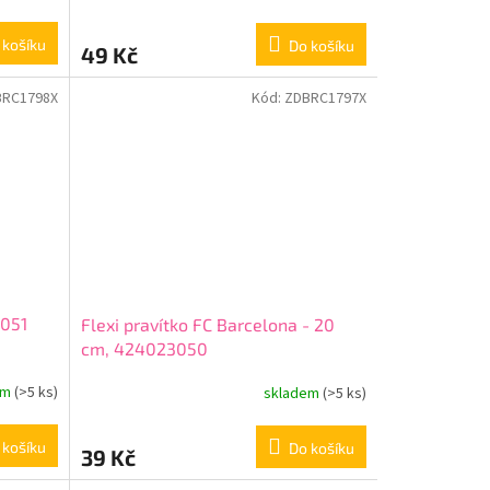
 košíku
Do košíku
49 Kč
BRC1798X
Kód:
ZDBRC1797X
3051
Flexi pravítko FC Barcelona - 20
cm, 424023050
em
(>5 ks)
skladem
(>5 ks)
 košíku
Do košíku
39 Kč