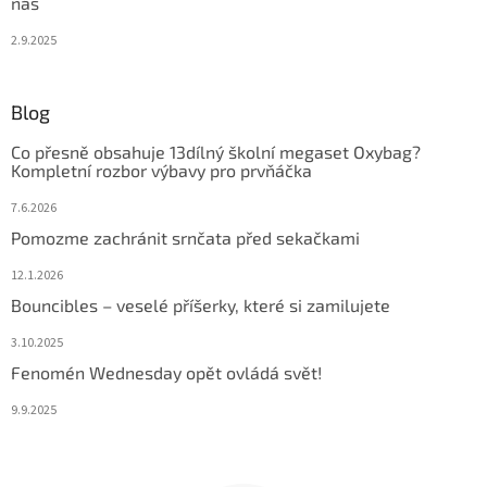
nás
2.9.2025
Blog
Co přesně obsahuje 13dílný školní megaset Oxybag?
Kompletní rozbor výbavy pro prvňáčka
7.6.2026
Pomozme zachránit srnčata před sekačkami
12.1.2026
Bouncibles – veselé příšerky, které si zamilujete
3.10.2025
Fenomén Wednesday opět ovládá svět!
9.9.2025