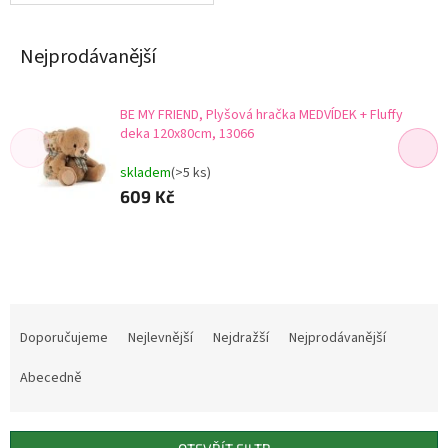
Nejprodávanější
BE MY FRIEND, Plyšová hračka MEDVÍDEK + Fluffy
deka 120x80cm, 13066
skladem
(>5 ks)
609 Kč
Ř
a
Doporučujeme
Nejlevnější
Nejdražší
Nejprodávanější
z
e
Abecedně
n
í
p