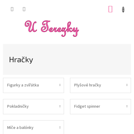
Přejít
NÁKUP
na
obsah
KOŠÍK
Hračky
Figurky a zvířátka
Plyšové hračky
Pokladničky
Fidget spinner
Míče a balónky