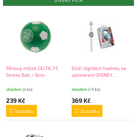
OTEVŘÍT FILTR
r
o
V
d
ý
u
p
k
i
t
s
ů
p
r
o
d
Pěnový míček CELTIC FC
Dívčí digitální hodinky se
u
Stress Ball / 6cm
spinnerem DISNEY
k
FROZEN, WD21178
t
skladem
(1 ks)
skladem
(>5 ks)
ů
239 Kč
369 Kč
Do košíku
Do košíku