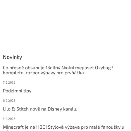
Novinky
Co přesně obsahuje 13dílný školní megaset Oxybag?
Kompletní rozbor výbavy pro prvňáčka
7.6.2026
Podzimní tipy
8.9.2025
Lilo & Stitch nově na Disney kanálu!
3.9.2025
Minecraft je na HBO! Stylová výbava pro malé fanoušky u