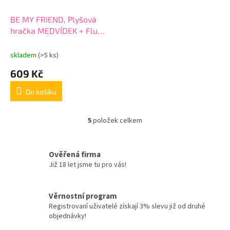
BE MY FRIEND, Plyšová
hračka MEDVÍDEK + Fluffy
deka 120x80cm, 13066
skladem
(>5 ks)
609 Kč
Do košíku
5
položek celkem
O
v
l
á
Ověřená firma
d
Již 18 let jsme tu pro vás!
a
c
í
Věrnostní program
p
Registrovaní uživatelé získají 3% slevu již od druhé
r
objednávky!
v