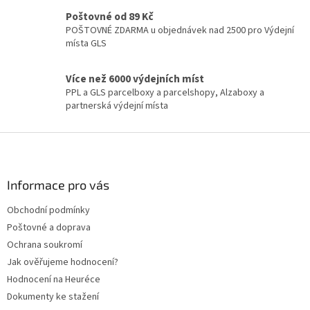
k
y
Poštovné od 89 Kč
v
POŠTOVNÉ ZDARMA u objednávek nad 2500 pro Výdejní
ý
místa GLS
p
i
Více než 6000 výdejních míst
s
PPL a GLS parcelboxy a parcelshopy, Alzaboxy a
u
partnerská výdejní místa
Z
á
p
a
Informace pro vás
t
Obchodní podmínky
í
Poštovné a doprava
Ochrana soukromí
Jak ověřujeme hodnocení?
Hodnocení na Heuréce
Dokumenty ke stažení