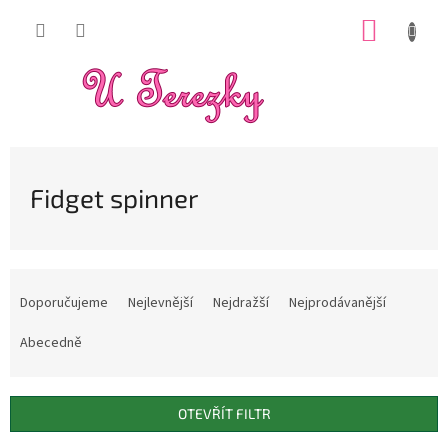
Přejít
NÁKUP
na
obsah
KOŠÍK
Fidget spinner
Ř
a
Doporučujeme
Nejlevnější
Nejdražší
Nejprodávanější
z
e
Abecedně
n
í
p
OTEVŘÍT FILTR
r