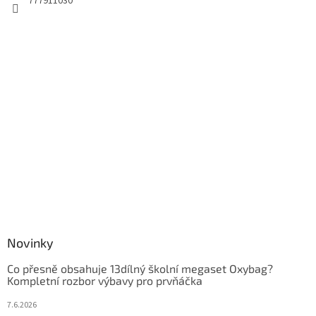
777911030
Novinky
Co přesně obsahuje 13dílný školní megaset Oxybag?
Kompletní rozbor výbavy pro prvňáčka
7.6.2026