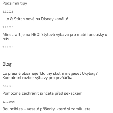
Podzimní tipy
8.9.2025
Lilo & Stitch nově na Disney kanálu!
3.9.2025
Minecraft je na HBO! Stylová výbava pro malé fanoušky u
nás
2.9.2025
Blog
Co přesně obsahuje 13dílný školní megaset Oxybag?
Kompletní rozbor výbavy pro prvňáčka
7.6.2026
Pomozme zachránit srnčata před sekačkami
12.1.2026
Bouncibles – veselé příšerky, které si zamilujete