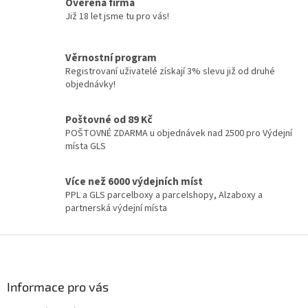
á
Ověřená firma
d
Již 18 let jsme tu pro vás!
a
c
í
Věrnostní program
p
Registrovaní uživatelé získají 3% slevu již od druhé
r
objednávky!
v
k
y
Poštovné od 89 Kč
v
POŠTOVNÉ ZDARMA u objednávek nad 2500 pro Výdejní
ý
místa GLS
p
i
Více než 6000 výdejních míst
s
PPL a GLS parcelboxy a parcelshopy, Alzaboxy a
u
partnerská výdejní místa
Z
á
p
a
Informace pro vás
t