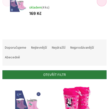
skladem
(4 ks)
169 Kč
Ř
a
Doporučujeme
Nejlevnější
Nejdražší
Nejprodávanější
z
e
Abecedně
n
í
p
OTEVŘÍT FILTR
r
o
V
d
ý
u
p
k
i
t
s