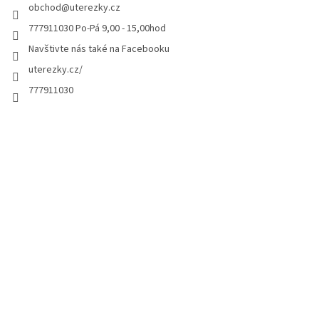
obchod
@
uterezky.cz
777911030 Po-Pá 9,00 - 15,00hod
Navštivte nás také na Facebooku
uterezky.cz/
777911030