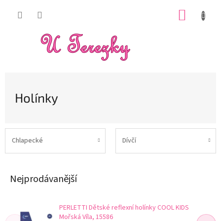
Přejít
NÁKUP
na
obsah
KOŠÍK
Holínky
Chlapecké
Dívčí
Nejprodávanější
PERLETTI Dětské reflexní holínky COOL KIDS
Mořská Víla, 15586