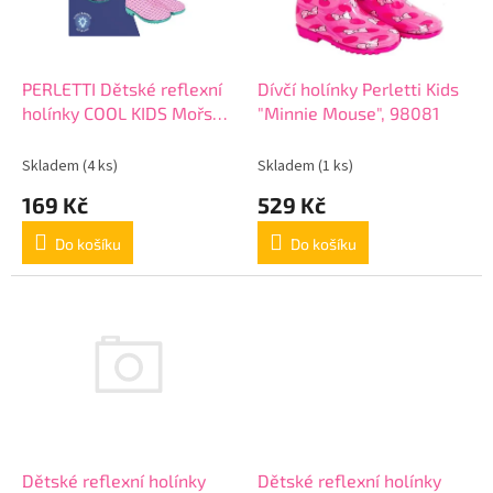
ů
p
r
o
d
PERLETTI Dětské reflexní
Dívčí holínky Perletti Kids
u
holínky COOL KIDS Mořská
"Minnie Mouse", 98081
k
Víla, 15586
t
Skladem
(4 ks)
Skladem
(1 ks)
ů
169 Kč
529 Kč
Do košíku
Do košíku
Dětské reflexní holínky
Dětské reflexní holínky