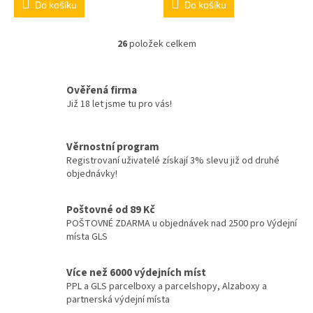
Do košíku
Do košíku
26
položek celkem
O
v
l
á
Ověřená firma
d
Již 18 let jsme tu pro vás!
a
c
í
Věrnostní program
p
Registrovaní uživatelé získají 3% slevu již od druhé
r
objednávky!
v
k
y
Poštovné od 89 Kč
v
POŠTOVNÉ ZDARMA u objednávek nad 2500 pro Výdejní
ý
místa GLS
p
i
Více než 6000 výdejních míst
s
PPL a GLS parcelboxy a parcelshopy, Alzaboxy a
u
partnerská výdejní místa