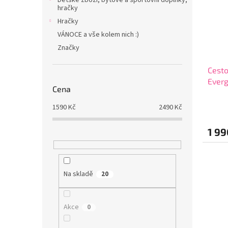
hračky
Hračky
VÁNOCE a vše kolem nich :)
Značky
Cesto
Everg
Cena
6332
1590
Kč
2490
Kč
1 99
Na skladě
20
Akce
0