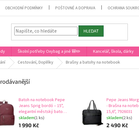
OBCHODNÍ PODMÍNKY
POŠTOVNÉ A DOPRAVA
OCHRANA SOUKR
HLEDAT
ady
Školní potřeby Oxybag a jiné 🎒✏️
Kancelář, škola, dárky
ání
Cestování, Doplňky
Brašny a batohy na notebook
rodávanější
Batoh na notebook Pepe
Pepe Jeans Morg
Jeans Sprig bordó – 15",
- Brašna na note
elegantní městský batoh,
15,6", 7926031
7912432
skladem
(1 ks)
skladem
(2 ks)
1 990 Kč
2 490 Kč