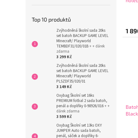
noteb
Top 10 produktů
1 89
Zvýhodněná školní sada 20ks
set batoh BACKUP GAME LEVEL
MInecraft/ Playworld
TEMBDF31/020/01B
+ + dárek
zdarma
3 299 Kč
Zvýhodněná školní sada 20ks
set batoh BACKUP GAME LEVEL
MInecraft/ Playworld
PLSZDF35/020/01
3 149 Kč
Oxybag Školní set 16ks
PREMIUM fotbal 2 sada batoh,
penál a doplňky 0-98926/016
+ +
Batoh
dárek zdarma
Blac
3 599 Kč
Oxybag Školní set 13ks OXY
JUMPER Auto sada batoh,
penál, sáček a doplňky 6-