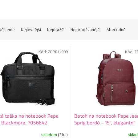
učujeme
Nejlevnější
Nejdražší
Nejprodávanější
Abecedně
Kód:
ZDPPJ1909
Kód:
Z
á taška na notebook Pepe
Batoh na notebook Pepe Jea
s Blackmore, 7056642
Sprig bordó – 15", elegantní
městský batoh, 7912432
skladem
(2 ks)
skla