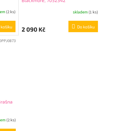
Blackmore, 7052342
dem
(2 ks)
skladem
(1 ks)
 košíku
Do košíku
2 090 Kč
DPPJ0873
Brašna
dem
(2 ks)