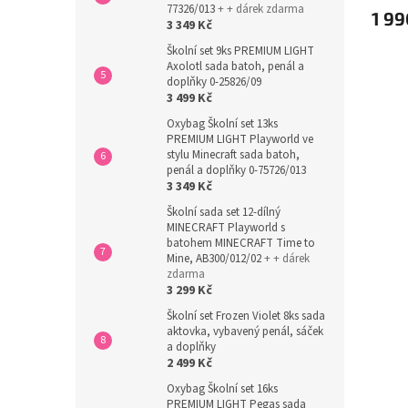
77326/013
+ + dárek zdarma
1 99
3 349 Kč
Školní set 9ks PREMIUM LIGHT
Axolotl sada batoh, penál a
doplňky 0-25826/09
3 499 Kč
Oxybag Školní set 13ks
PREMIUM LIGHT Playworld ve
stylu Minecraft sada batoh,
penál a doplňky 0-75726/013
3 349 Kč
Školní sada set 12-dílný
MINECRAFT Playworld s
batohem MINECRAFT Time to
Mine, AB300/012/02
+ + dárek
zdarma
3 299 Kč
Školní set Frozen Violet 8ks sada
aktovka, vybavený penál, sáček
a doplňky
2 499 Kč
Oxybag Školní set 16ks
PREMIUM LIGHT Pegas sada