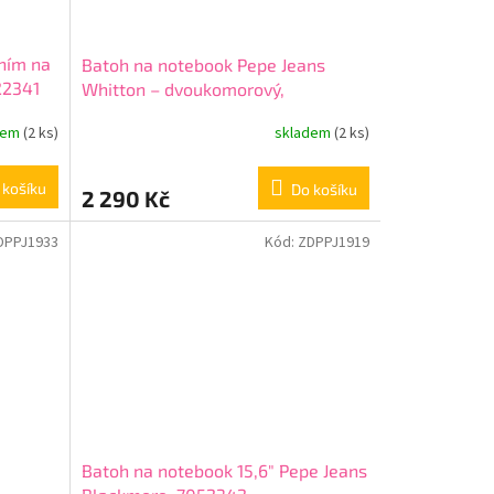
ním na
Batoh na notebook Pepe Jeans
22341
Whitton – dvoukomorový,
adaptabilní na kufr, 7322541
dem
(2 ks)
skladem
(2 ks)
 košíku
Do košíku
2 290 Kč
DPPJ1933
Kód:
ZDPPJ1919
Batoh na notebook 15,6" Pepe Jeans