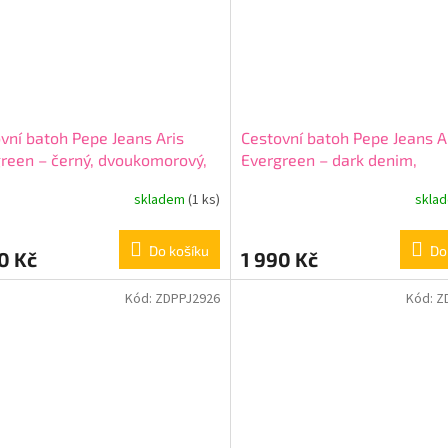
vní batoh Pepe Jeans Aris
Cestovní batoh Pepe Jeans A
reen – černý, dvoukomorový,
Evergreen – dark denim,
821
dvoukomorový, 63328C8
skladem
(1 ks)
skla
Do košíku
Do
0 Kč
1 990 Kč
Kód:
ZDPPJ2926
Kód:
Z