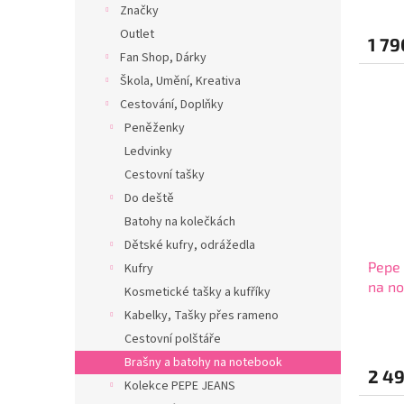
Značky
Outlet
1 79
Fan Shop, Dárky
Škola, Umění, Kreativa
Cestování, Doplňky
Peněženky
Ledvinky
Cestovní tašky
Do deště
Batohy na kolečkách
Dětské kufry, odrážedla
Pepe 
Kufry
na no
Kosmetické tašky a kufříky
Kabelky, Tašky přes rameno
Cestovní polštáře
Brašny a batohy na notebook
2 4
Kolekce PEPE JEANS