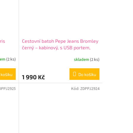
ris
Cestovní batoh Pepe Jeans Bromley
černý – kabinový, s USB portem,
7062841
dem
(2 ks)
skladem
(2 ks)
 košíku
Do košíku
1 990 Kč
DPPJ2925
Kód:
ZDPPJ2924