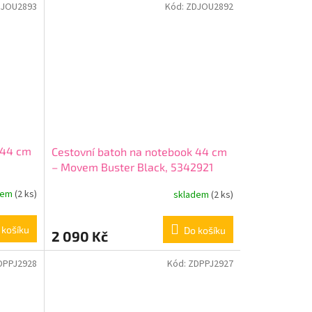
DJOU2893
Kód:
ZDJOU2892
 44 cm
Cestovní batoh na notebook 44 cm
– Movem Buster Black, 5342921
dem
(2 ks)
skladem
(2 ks)
 košíku
Do košíku
2 090 Kč
DPPJ2928
Kód:
ZDPPJ2927