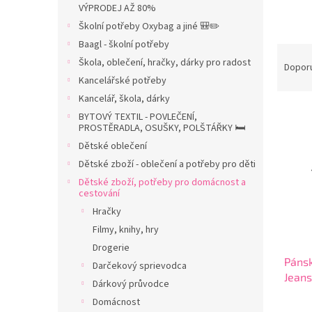
r
VÝPRODEJ AŽ 80%
a
Školní potřeby Oxybag a jiné 🎒✏️
n
Baagl - školní potřeby
n
Ř
í
Škola, oblečení, hračky, dárky pro radost
a
Dopor
p
z
Kancelářské potřeby
a
e
Kancelář, škola, dárky
n
V
n
BYTOVÝ TEXTIL - POVLEČENÍ,
e
ý
í
PROSTĚRADLA, OSUŠKY, POLŠTÁŘKY 🛏️
l
p
p
Dětské oblečení
i
r
Dětské zboží - oblečení a potřeby pro děti
s
o
Dětské zboží, potřeby pro domácnost a
p
d
cestování
r
u
Hračky
o
k
Filmy, knihy, hry
d
t
Drogerie
u
ů
Pánsk
k
Darčekový sprievodca
Jean
t
Dárkový průvodce
ů
Domácnost