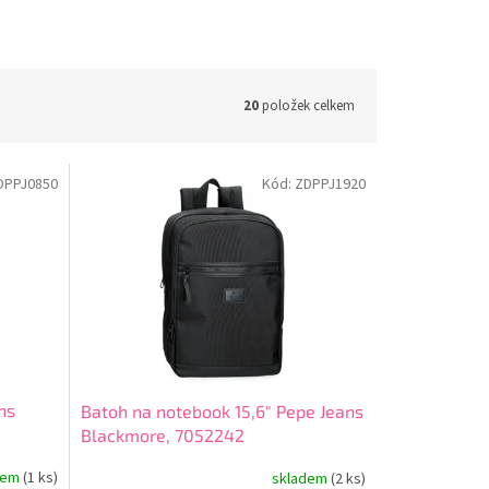
20
položek celkem
DPPJ0850
Kód:
ZDPPJ1920
ns
Batoh na notebook 15,6" Pepe Jeans
Blackmore, 7052242
dem
(1 ks)
skladem
(2 ks)