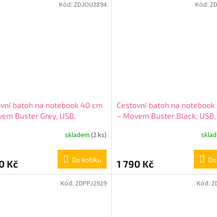
Kód:
ZDJOU2894
Kód:
Z
vní batoh na notebook 40 cm
Cestovní batoh na notebook
em Buster Grey, USB,
– Movem Buster Black, USB,
822
5342621
skladem
(2 ks)
skla
Do košíku
Do
0 Kč
1 790 Kč
Kód:
ZDPPJ2929
Kód:
Z