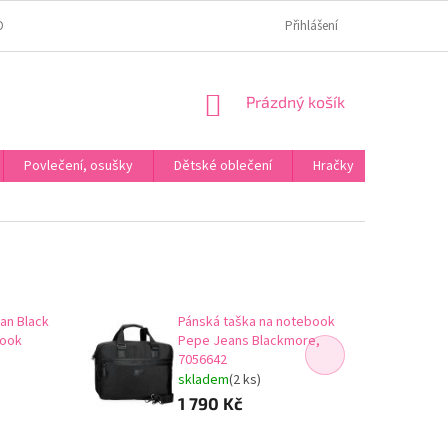
OMÍ
JAK OVĚŘUJEME HODNOCENÍ?
HODNOCENÍ NA HEURÉCE
Přihlášení
NÁKUPNÍ
Prázdný košík
KOŠÍK
Povlečení, osušky
Dětské oblečení
Hračky
Karneva
an Black
Pánská taška na notebook
book
Pepe Jeans Blackmore,
7056642
skladem
(2 ks)
1 790 Kč