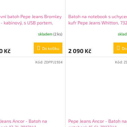
vní batoh Pepe Jeans Bromley
Batoh na notebook s uchyce
 - kabinový, s USB portem,
kufr Pepe Jeans Whitton, 73
842
skladem
(2 ks)
skla
Do košíku
Do
0 Kč
2 090 Kč
Kód:
ZDPPJ1934
Kód:
Z
Jeans Ancor - Batoh na
Pepe Jeans Ancor - Batoh na