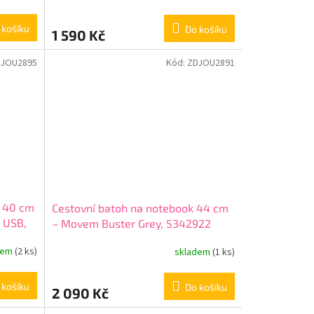
 košíku
Do košíku
1 590 Kč
DJOU2895
Kód:
ZDJOU2891
k 40 cm
Cestovní batoh na notebook 44 cm
, USB,
– Movem Buster Grey, 5342922
dem
(2 ks)
skladem
(1 ks)
 košíku
Do košíku
2 090 Kč