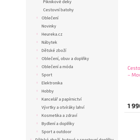
Piknikové deky
Cestovní batohy
Oblečení
Novinky
Heureka.cz
Nábytek
Dětské zboží
Oblečení, obuv a doplňky
Oblečení a móda
Cesto
– Mov
Sport
5342
Elektronika
Hobby
Kancelář a papírnictví
1 99
Vývrtky a otvíráky lahví
Kosmetika a zdraví
Bydlení a doplňky
Sport a outdoor
Dětské zboží, bytové a sportovní doplňky,