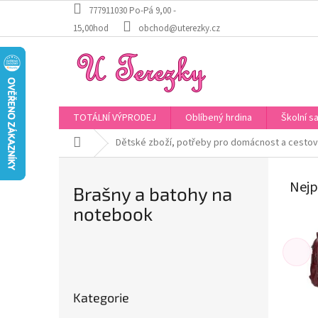
Přejít
777911030 Po-Pá 9,00 -
na
15,00hod
obchod@uterezky.cz
obsah
TOTÁLNÍ VÝPRODEJ
Oblíbený hrdina
Školní s
Domů
Dětské zboží, potřeby pro domácnost a cestov
Nejp
Brašny a batohy na
notebook
P
o
Přeskočit
s
Kategorie
kategorie
t