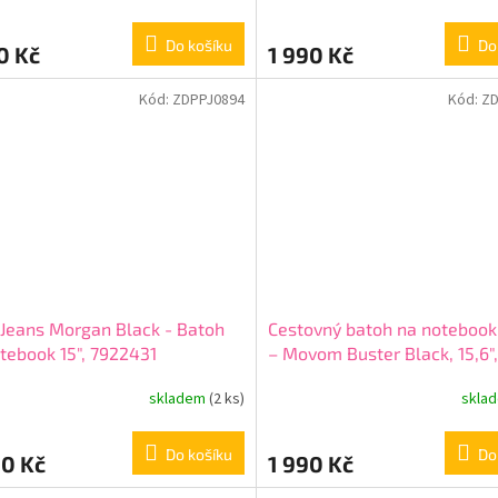
Do košíku
Do
0 Kč
1 990 Kč
Kód:
ZDPPJ0894
Kód:
Z
Jeans Morgan Black - Batoh
Cestovný batoh na noteboo
tebook 15", 7922431
– Movom Buster Black, 15,6"
5342821
skladem
(2 ks)
skla
Do košíku
Do
90 Kč
1 990 Kč