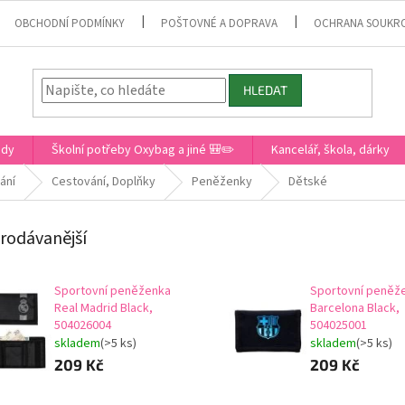
OBCHODNÍ PODMÍNKY
POŠTOVNÉ A DOPRAVA
OCHRANA SOUKR
HLEDAT
ady
Školní potřeby Oxybag a jiné 🎒✏️
Kancelář, škola, dárky
ání
Cestování, Doplňky
Peněženky
Dětské
rodávanější
Sportovní peněženka
Sportovní peněž
Real Madrid Black,
Barcelona Black,
504026004
504025001
skladem
(>5 ks)
skladem
(>5 ks)
209 Kč
209 Kč