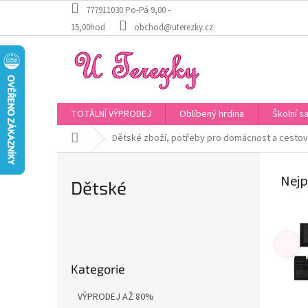
Přejít
777911030 Po-Pá 9,00 -
na
15,00hod
obchod@uterezky.cz
obsah
TOTÁLNÍ VÝPRODEJ
Oblíbený hrdina
Školní s
Domů
Dětské zboží, potřeby pro domácnost a cestov
Nejp
Dětské
P
o
Přeskočit
s
Kategorie
kategorie
t
r
VÝPRODEJ AŽ 80%
a