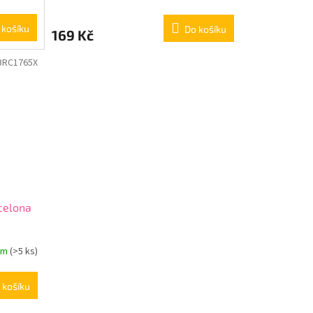
 košíku
Do košíku
169 Kč
BRC1765X
celona
em
(>5 ks)
 košíku