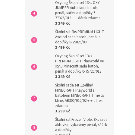
Oxybag Školní set 13ks OXY
JUMPER Auto sada batoh,
penál, sáček a doplňky 6-
77326/013
+ + dárek zdarma
3 349 Kč
Školní set 9ks PREMIUM LIGHT
Axolotl sada batoh, penál a
doplňky 0-25826/09
3 499 Kč
Oxybag Školní set 13ks
PREMIUM LIGHT Playworld ve
stylu Minecraft sada batoh,
penál a doplňky 0-75726/013
3 349 Kč
Školní sada set 12-dílný
MINECRAFT Playworld s
batohem MINECRAFT Time to
Mine, AB300/012/02
+ + dárek
zdarma
3 299 Kč
Školní set Frozen Violet 8ks sada
aktovka, vybavený penál, sáček
a doplňky