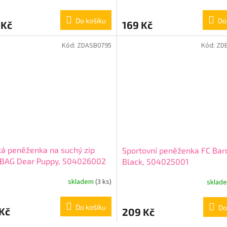
Do košíku
Do
 Kč
169 Kč
Kód:
ZDASB0795
Kód:
ZD
á peněženka na suchý zip
Sportovní peněženka FC Bar
aBAG Dear Puppy, 504026002
Black, 504025001
skladem
(3 ks)
sklad
Do košíku
Do
Kč
209 Kč