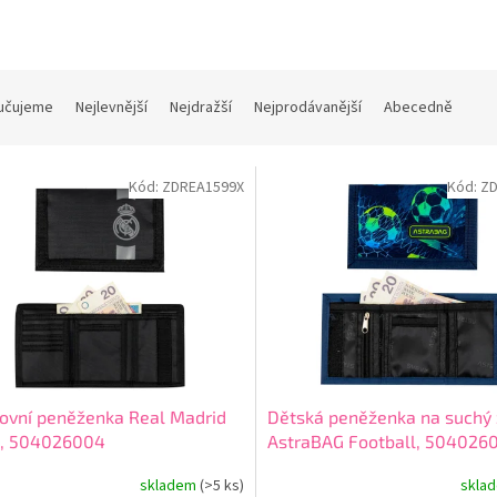
učujeme
Nejlevnější
Nejdražší
Nejprodávanější
Abecedně
Kód:
ZDREA1599X
Kód:
Z
ovní peněženka Real Madrid
Dětská peněženka na suchý 
k, 504026004
AstraBAG Football, 504026
skladem
(>5 ks)
skla