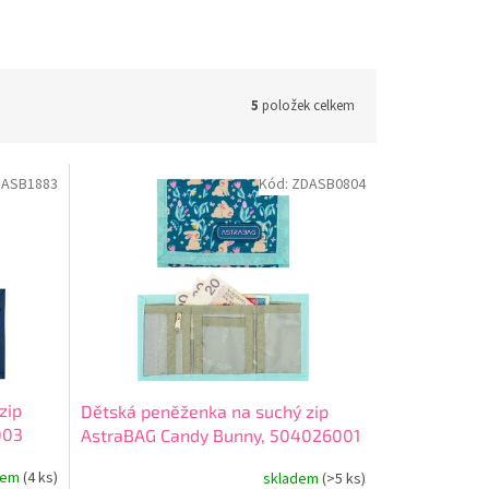
5
položek celkem
DASB1883
Kód:
ZDASB0804
zip
Dětská peněženka na suchý zip
003
AstraBAG Candy Bunny, 504026001
dem
(4 ks)
skladem
(>5 ks)