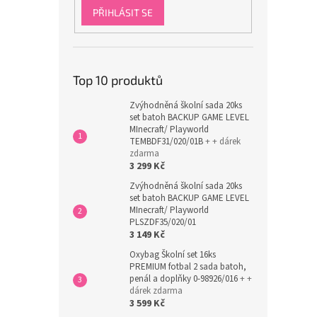
PŘIHLÁSIT SE
Top 10 produktů
Zvýhodněná školní sada 20ks
set batoh BACKUP GAME LEVEL
MInecraft/ Playworld
TEMBDF31/020/01B
+ + dárek
zdarma
3 299 Kč
Zvýhodněná školní sada 20ks
set batoh BACKUP GAME LEVEL
MInecraft/ Playworld
PLSZDF35/020/01
3 149 Kč
Oxybag Školní set 16ks
PREMIUM fotbal 2 sada batoh,
penál a doplňky 0-98926/016
+ +
dárek zdarma
3 599 Kč