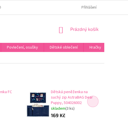
OMÍ
JAK OVĚŘUJEME HODNOCENÍ?
HODNOCENÍ NA HEURÉCE
Přihlášení
NÁKUPNÍ
Prázdný košík
KOŠÍK
Povlečení, osušky
Dětské oblečení
Hračky
Karneva
enka FC
Dětská peněženka na
suchý zip AstraBAG Dear
Puppy, 504026002
skladem
(3 ks)
169 Kč