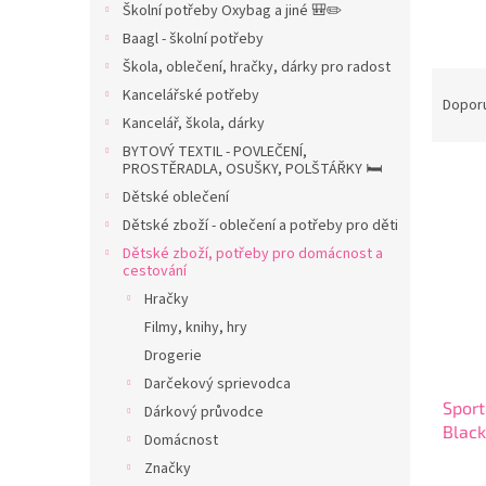
Školní potřeby Oxybag a jiné 🎒✏️
n
Baagl - školní potřeby
n
í
Škola, oblečení, hračky, dárky pro radost
Ř
p
Kancelářské potřeby
a
Dopor
a
Kancelář, škola, dárky
z
n
e
BYTOVÝ TEXTIL - POVLEČENÍ,
e
PROSTĚRADLA, OSUŠKY, POLŠTÁŘKY 🛏️
V
n
l
ý
í
Dětské oblečení
p
p
Dětské zboží - oblečení a potřeby pro děti
i
r
Dětské zboží, potřeby pro domácnost a
s
o
cestování
p
d
Hračky
r
u
Filmy, knihy, hry
o
k
Drogerie
d
t
Darčekový sprievodca
u
ů
Sport
k
Dárkový průvodce
Blac
t
Domácnost
ů
Značky