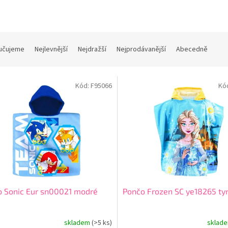
učujeme
Nejlevnější
Nejdražší
Nejprodávanější
Abecedně
Kód:
F95066
Kó
 Sonic Eur sn00021 modré
Pončo Frozen SC ye18265 ty
skladem
(>5 ks)
sklad