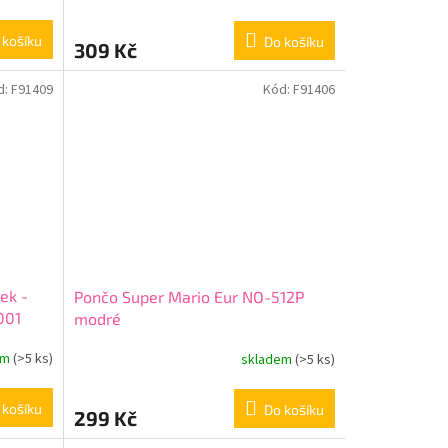
 košíku
Do košíku
309 Kč
d:
F91409
Kód:
F91406
ek -
Pončo Super Mario Eur NO-512P
001
modré
em
(>5 ks)
skladem
(>5 ks)
 košíku
Do košíku
299 Kč