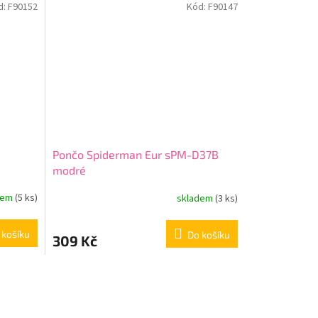
d:
F90152
Kód:
F90147
Pončo Spiderman Eur sPM-D37B
modré
dem
(5 ks)
skladem
(3 ks)
 košíku
Do košíku
309 Kč