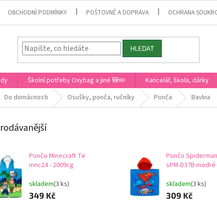
OBCHODNÍ PODMÍNKY
POŠTOVNÉ A DOPRAVA
OCHRANA SOUKR
HLEDAT
ady
Školní potřeby Oxybag a jiné 🎒✏️
Kancelář, škola, dárky
Do domácnosti
Osušky, ponča, ručníky
Ponča
Bavlna
rodávanější
Pončo Minecraft Te
Pončo Spiderman
mnc24 - 2009cg
sPM-D37B modré
skladem
(3 ks)
skladem
(3 ks)
349 Kč
309 Kč