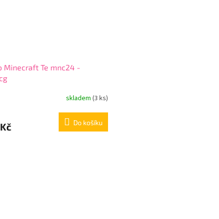
 Minecraft Te mnc24 -
cg
skladem
(3 ks)
Do košíku
 Kč
O
v
l
á
d
a
c
í