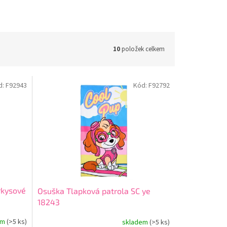
10
položek celkem
d:
F92943
Kód:
F92792
rkysové
Osuška Tlapková patrola SC ye
18243
em
(>5 ks)
skladem
(>5 ks)