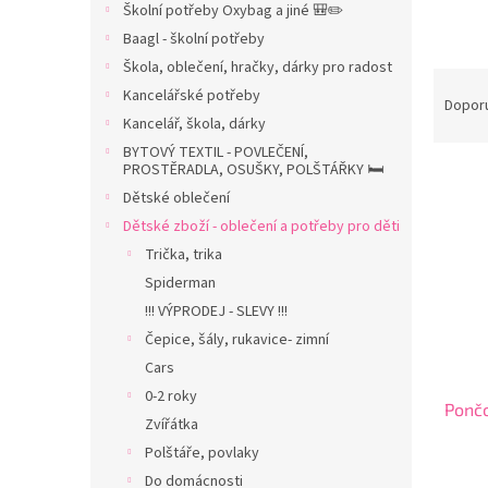
Školní potřeby Oxybag a jiné 🎒✏️
n
Baagl - školní potřeby
n
í
Škola, oblečení, hračky, dárky pro radost
Ř
p
Kancelářské potřeby
a
Dopor
a
Kancelář, škola, dárky
z
n
e
BYTOVÝ TEXTIL - POVLEČENÍ,
e
PROSTĚRADLA, OSUŠKY, POLŠTÁŘKY 🛏️
V
n
l
ý
í
Dětské oblečení
p
p
Dětské zboží - oblečení a potřeby pro děti
i
r
Trička, trika
s
o
Spiderman
p
d
!!! VÝPRODEJ - SLEVY !!!
r
u
Čepice, šály, rukavice- zimní
o
k
d
t
Cars
u
ů
0-2 roky
Pončo
k
Zvířátka
t
Polštáře, povlaky
ů
Do domácnosti