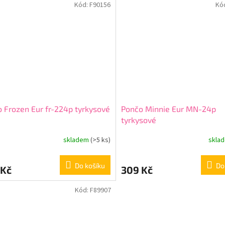
Kód:
F90156
Kó
 Frozen Eur fr-224p tyrkysové
Pončo Minnie Eur MN-24p
tyrkysové
skladem
(>5 ks)
skla
Do košíku
Do
 Kč
309 Kč
Kód:
F89907