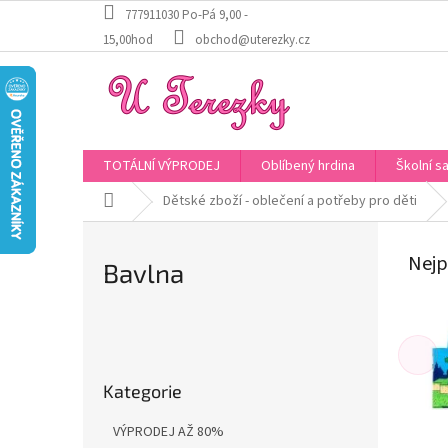
Přejít
777911030 Po-Pá 9,00 -
na
15,00hod
obchod@uterezky.cz
obsah
TOTÁLNÍ VÝPRODEJ
Oblíbený hrdina
Školní s
Domů
Dětské zboží - oblečení a potřeby pro děti
Nejp
Bavlna
P
o
Přeskočit
s
Kategorie
kategorie
t
r
VÝPRODEJ AŽ 80%
a