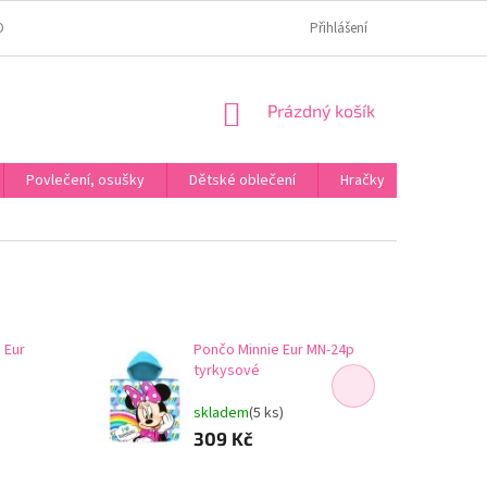
OMÍ
JAK OVĚŘUJEME HODNOCENÍ?
HODNOCENÍ NA HEURÉCE
Přihlášení
NÁKUPNÍ
Prázdný košík
KOŠÍK
Povlečení, osušky
Dětské oblečení
Hračky
Karneva
 Eur
Pončo Minnie Eur MN-24p
tyrkysové
skladem
(5 ks)
309 Kč