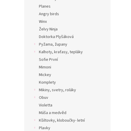
Planes
Angry birds
Winx
Želvy Ninja
Doktorka Plyšáková
Pyžama, župany
Kalhoty, kraťasy, tepláky
Sofie První
Mimoni
Mickey
Komplety
Mikiny, svetry, roláky
Obuv
Violetta
Máša a medvěd
Kšiltovky, kloboučky- letní
Plavky