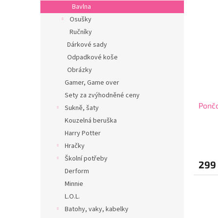
Bavlna
Osušky
Ručníky
Dárkové sady
Odpadkové koše
Obrázky
Gamer, Game over
Sety za zvýhodněné ceny
Pončo
Sukně, šaty
Kouzelná beruška
Harry Potter
Hračky
Školní potřeby
299
Derform
Minnie
L.O.L.
Batohy, vaky, kabelky