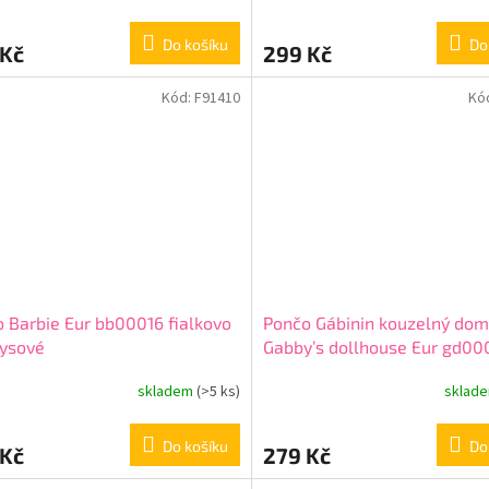
Do košíku
Do
 Kč
299 Kč
Kód:
F91410
Kó
 Barbie Eur bb00016 fialkovo
Pončo Gábinin kouzelný dom
kysové
Gabby’s dollhouse Eur gd00
tyrkysové
skladem
(>5 ks)
sklad
Do košíku
Do
 Kč
279 Kč