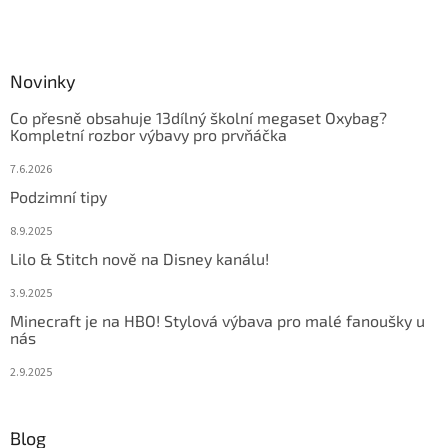
Novinky
Co přesně obsahuje 13dílný školní megaset Oxybag?
Kompletní rozbor výbavy pro prvňáčka
7.6.2026
Podzimní tipy
8.9.2025
Lilo & Stitch nově na Disney kanálu!
3.9.2025
Minecraft je na HBO! Stylová výbava pro malé fanoušky u
nás
2.9.2025
Blog