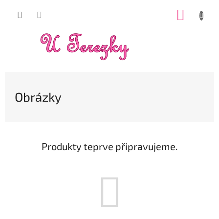
Přejít
NÁKUP
na
obsah
KOŠÍK
Obrázky
Produkty teprve připravujeme.