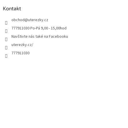
Kontakt
obchod
@
uterezky.cz
777911030 Po-Pá 9,00 - 15,00hod
Navštivte nás také na Facebooku
uterezky.cz/
777911030