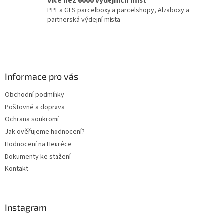
Více než 6000 výdejních míst
PPL a GLS parcelboxy a parcelshopy, Alzaboxy a
partnerská výdejní místa
Z
á
p
a
Informace pro vás
t
Obchodní podmínky
í
Poštovné a doprava
Ochrana soukromí
Jak ověřujeme hodnocení?
Hodnocení na Heuréce
Dokumenty ke stažení
Kontakt
Instagram