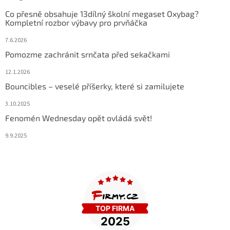
Co přesně obsahuje 13dílný školní megaset Oxybag?
Kompletní rozbor výbavy pro prvňáčka
7.6.2026
Pomozme zachránit srnčata před sekačkami
12.1.2026
Bouncibles – veselé příšerky, které si zamilujete
3.10.2025
Fenomén Wednesday opět ovládá svět!
9.9.2025