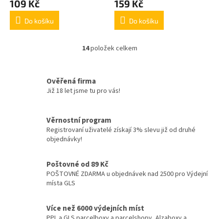
109 Kč
159 Kč
Do košíku
Do košíku
14
položek celkem
O
v
l
á
Ověřená firma
d
Již 18 let jsme tu pro vás!
a
c
í
Věrnostní program
p
Registrovaní uživatelé získají 3% slevu již od druhé
r
objednávky!
v
k
y
Poštovné od 89 Kč
v
POŠTOVNÉ ZDARMA u objednávek nad 2500 pro Výdejní
ý
místa GLS
p
i
Více než 6000 výdejních míst
s
PPL a GLS parcelboxy a parcelshopy, Alzaboxy a