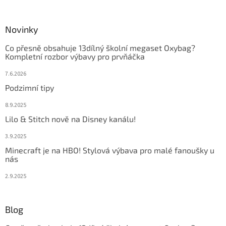
Novinky
Co přesně obsahuje 13dílný školní megaset Oxybag?
Kompletní rozbor výbavy pro prvňáčka
7.6.2026
Podzimní tipy
8.9.2025
Lilo & Stitch nově na Disney kanálu!
3.9.2025
Minecraft je na HBO! Stylová výbava pro malé fanoušky u
nás
2.9.2025
Blog