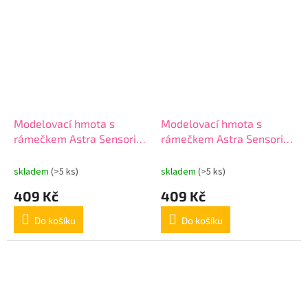
Modelovací hmota s
Modelovací hmota s
rámečkem Astra Sensorio
rámečkem Astra Sensorio
Art – Růže, 30 barev,
Art – Pivonie, 30 barev,
336125001
336125002
skladem
(>5 ks)
skladem
(>5 ks)
409 Kč
409 Kč
Do košíku
Do košíku