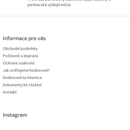
u
partnerská výdejní místa
Z
á
p
a
Informace pro vás
t
Obchodní podmínky
í
Poštovné a doprava
Ochrana soukromí
Jak ověřujeme hodnocení?
Hodnocení na Heuréce
Dokumenty ke stažení
Kontakt
Instagram