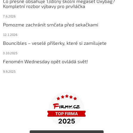
Co přesně obsahuje 13dílný školní megaset Oxybag?
Kompletní rozbor výbavy pro prvňáčka
7.6.2026
Pomozme zachránit srnčata před sekačkami
12.1.2026
Bouncibles – veselé příšerky, které si zamilujete
3.10.2025
Fenomén Wednesday opět ovládá svět!
9.9.2025