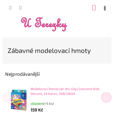
Přejít
NÁKUP
na
obsah
KOŠÍK
Zábavné modelovací hmoty
Nejprodávanější
Modelovací hmota (air dry clay) Sensorio Kids
Unicorn, 16 barev, 336124024
skladem
(>5 ks)
159 Kč