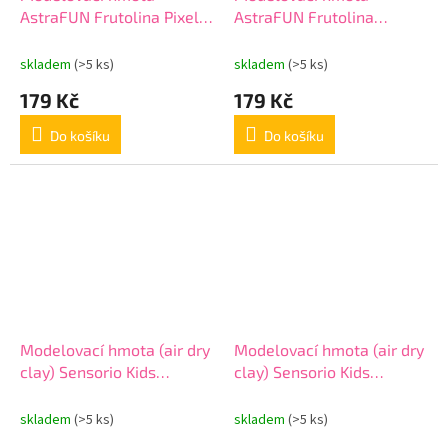
AstraFUN Frutolina Pixel,
AstraFUN Frutolina
4 x 100g, mix barev,
Unicorn, 4 x 100g, mix
336124005
barev, 336124006
skladem
(>5 ks)
skladem
(>5 ks)
179 Kč
179 Kč
Do košíku
Do košíku
Modelovací hmota (air dry
Modelovací hmota (air dry
clay) Sensorio Kids
clay) Sensorio Kids
Unicorn, 10 barev,
Unicorn, 16 barev,
336124022
336124024
skladem
(>5 ks)
skladem
(>5 ks)