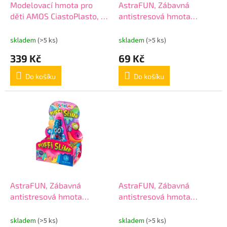
d
Modelovací hmota pro
AstraFUN, Zábavná
u
děti AMOS CiastoPlasto, 6
antistresová hmota
k
barev (6×18 g) +
Glutolina Slime, mix barev,
t
příslušenství
100g, 336122003
skladem
(>5 ks)
skladem
(>5 ks)
ů
339 Kč
69 Kč
Do košíku
Do košíku
AstraFUN, Zábavná
AstraFUN, Zábavná
antistresová hmota
antistresová hmota
Glutolina Slime, mix barev,
Glutolina Slime Skull, mix
250g, 336122001
barev, 100g, 336122005
skladem
(>5 ks)
skladem
(>5 ks)