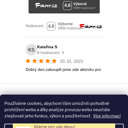
Vytvořil Shoptet
Používáme cookies, abychom Vám umožnili pohodlné
prohlížení webu a díky analýze provozu webu neustále
Copyright 2026
Eshop U Terezky
. Všechna práva vyhrazena.
zlepšovali jeho funkce, výkon a použitelnost.
Více informací
Máme pro vás slevu!