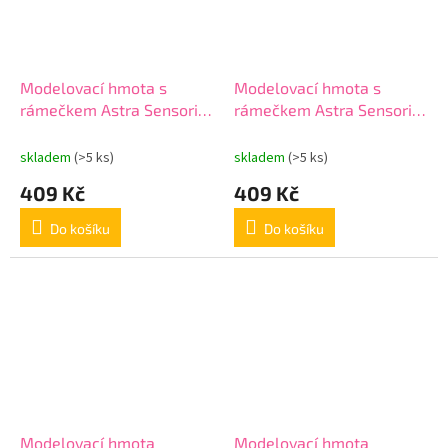
Modelovací hmota s
Modelovací hmota s
rámečkem Astra Sensorio
rámečkem Astra Sensorio
Art – Slunečnice, 30 barev,
Art – Máky, 30 barev,
336125003
336125004
skladem
(>5 ks)
skladem
(>5 ks)
409 Kč
409 Kč
Do košíku
Do košíku
Modelovací hmota
Modelovací hmota