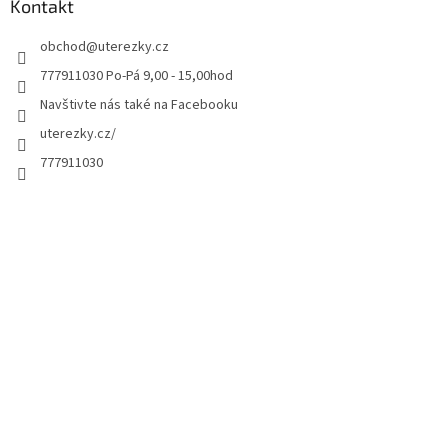
Kontakt
obchod
@
uterezky.cz
777911030 Po-Pá 9,00 - 15,00hod
Navštivte nás také na Facebooku
uterezky.cz/
777911030