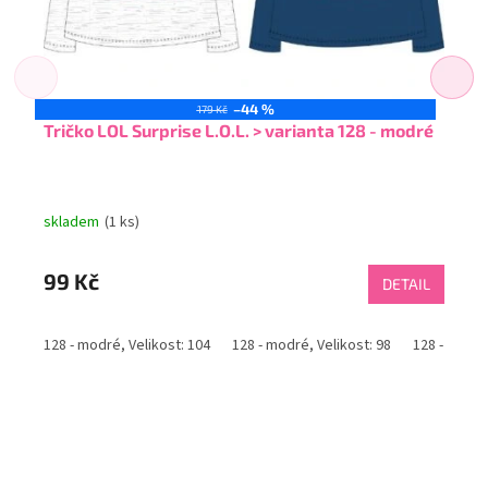
–44 %
179 Kč
Tričko LOL Surprise L.O.L. > varianta 128 - modré
skladem
(1 ks)
99 Kč
DETAIL
128 - modré, Velikost: 104
128 - modré, Velikost: 98
128 - modré