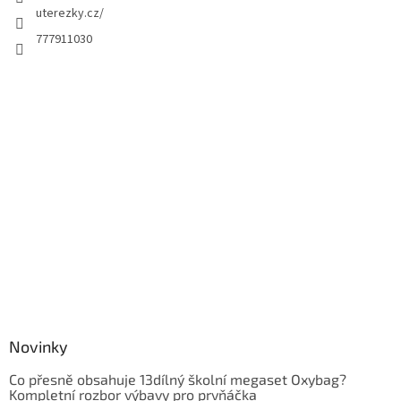
uterezky.cz/
777911030
Novinky
Co přesně obsahuje 13dílný školní megaset Oxybag?
Kompletní rozbor výbavy pro prvňáčka