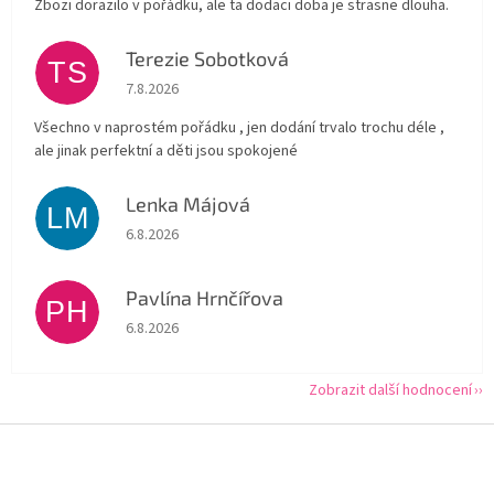
Zbozi dorazilo v pořádku, ale ta dodaci doba je strasne dlouha.
Terezie Sobotková
TS
Hodnocení obchodu je 5 z 5 hvězdiček.
7.8.2026
Všechno v naprostém pořádku , jen dodání trvalo trochu déle ,
ale jinak perfektní a děti jsou spokojené
Lenka Májová
LM
Hodnocení obchodu je 5 z 5 hvězdiček.
6.8.2026
Pavlína Hrnčířova
PH
Hodnocení obchodu je 5 z 5 hvězdiček.
6.8.2026
Zobrazit další hodnocení
Z
á
p