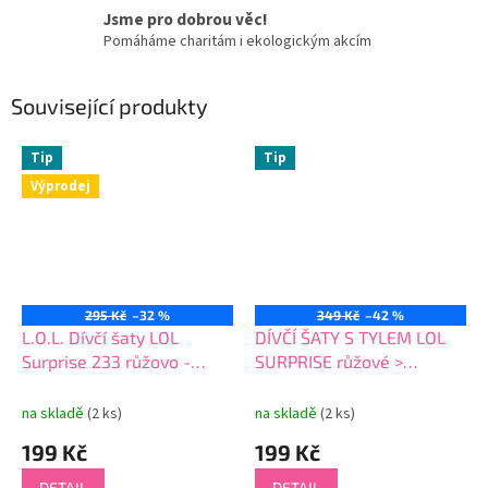
Jsme pro dobrou věc!
Pomáháme charitám i ekologickým akcím
Související produkty
Tip
Tip
Výprodej
295 Kč
–32 %
349 Kč
–42 %
L.O.L. Dívčí šaty LOL
DÍVČÍ ŠATY S TYLEM LOL
Surprise 233 růžovo -
SURPRISE růžové >
malinové
varianta 22211 růžové
na skladě
(2 ks)
na skladě
(2 ks)
199 Kč
199 Kč
DETAIL
DETAIL