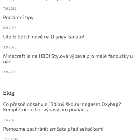
7.6.2026
Podzimní tipy
8.9.2025
Lilo & Stitch nově na Disney kanálu!
3.9.2025
Minecraft je na HBO! Stylová výbava pro malé fanoušky u
nás
2.9.2025
Blog
Co přesně obsahuje 13dílný školní megaset Oxybag?
Kompletní rozbor výbavy pro prvňáčka
7.6.2026
Pomozme zachránit srnčata před sekačkami
12.1.2026