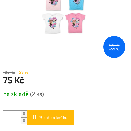
185 Kč
–59 %
185 Kč
–59 %
75 Kč
Měrná
na skladě
(2 ks)
cena:
Přidat do košíku