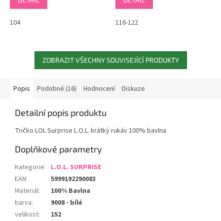
104
116-122
ZOBRAZIT VŠECHNY SOUVISEJÍCÍ PRODUKTY
Popis
Podobné (16)
Hodnocení
Diskuze
Detailní popis produktu
Tričko LOL Surprise L.O.L. krátký rukáv 100% bavlna
Doplňkové parametry
Kategorie
:
L.O.L. SURPRISE
EAN
:
5999192290083
Materiál
:
100% Bavlna
barva
:
9008 - bílé
velikost
:
152