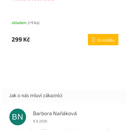
skladem
(>5 ks)
299 Kč
Do košíku
Barbora Naňáková
BN
Hodnocení obchodu je 3 z 5 hvězdiček.
8.8.2026