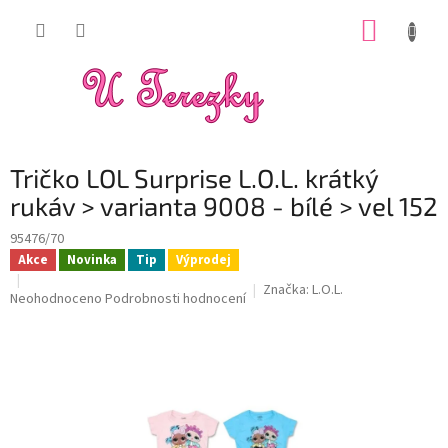
Přejít
NÁKUP
na
obsah
KOŠÍK
Tričko LOL Surprise L.O.L. krátký
rukáv > varianta 9008 - bílé > vel 152
95476/70
Akce
Novinka
Tip
Výprodej
Značka:
L.O.L.
Průměrné
Neohodnoceno
Podrobnosti hodnocení
hodnocení
produktu
je
0,0
z
5
hvězdiček.