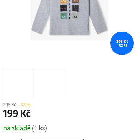
295 Kč
–32 %
295 Kč
–32 %
199 Kč
Měrná
na skladě
(1 ks)
cena: