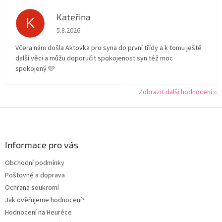
Kateřina
K
Hodnocení obchodu je 5 z 5 hvězdiček.
5.8.2026
Včera nám došla Aktovka pro syna do první třídy a k tomu ještě
další věci a můžu doporučit spokojenost syn též moc
spokojený 🩷
Zobrazit další hodnocení
Z
á
p
a
Informace pro vás
t
Obchodní podmínky
í
Poštovné a doprava
Ochrana soukromí
Jak ověřujeme hodnocení?
Hodnocení na Heuréce