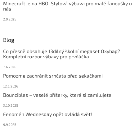
Minecraft je na HBO! Stylová výbava pro malé fanoušky u
nás
2.9.2025
Blog
Co přesně obsahuje 13dílný školní megaset Oxybag?
Kompletní rozbor výbavy pro prvňáčka
7.6.2026
Pomozme zachránit srnčata před sekačkami
12.1.2026
Bouncibles – veselé příšerky, které si zamilujete
3.10.2025
Fenomén Wednesday opět ovládá svět!
9.9.2025