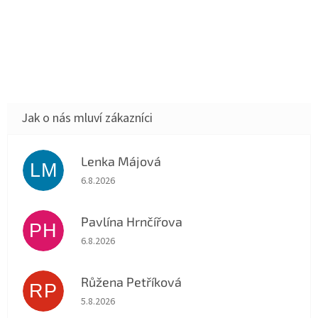
Lenka Májová
LM
Hodnocení obchodu je 5 z 5 hvězdiček.
6.8.2026
Pavlína Hrnčířova
PH
Hodnocení obchodu je 5 z 5 hvězdiček.
6.8.2026
Růžena Petříková
RP
Hodnocení obchodu je 5 z 5 hvězdiček.
5.8.2026