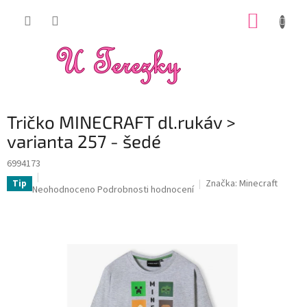
Přejít
NÁKUP
na
obsah
KOŠÍK
Tričko MINECRAFT dl.rukáv >
varianta 257 - šedé
6994173
Značka:
Minecraft
Tip
Průměrné
Neohodnoceno
Podrobnosti hodnocení
hodnocení
produktu
je
0,0
z
5
hvězdiček.