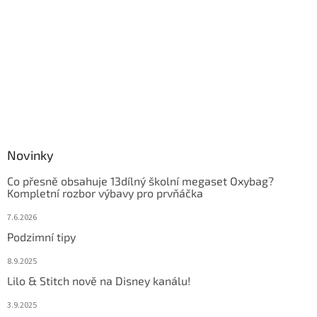
Novinky
Co přesně obsahuje 13dílný školní megaset Oxybag?
Kompletní rozbor výbavy pro prvňáčka
7.6.2026
Podzimní tipy
8.9.2025
Lilo & Stitch nově na Disney kanálu!
3.9.2025