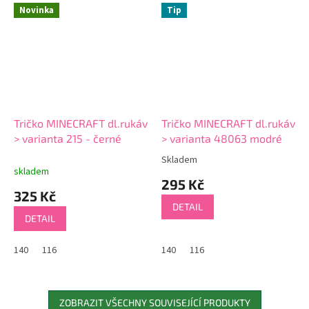
Novinka
Tip
Tričko MINECRAFT dl.rukáv
Tričko MINECRAFT dl.rukáv
> varianta 215 - černé
> varianta 48063 modré
Skladem
Průměrné
skladem
hodnocení
295 Kč
produktu
325 Kč
je
DETAIL
5,0
DETAIL
z
5
140
116
140
116
hvězdiček.
ZOBRAZIT VŠECHNY SOUVISEJÍCÍ PRODUKTY