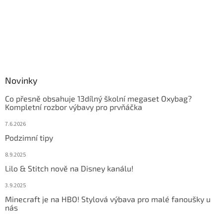
Novinky
Co přesně obsahuje 13dílný školní megaset Oxybag?
Kompletní rozbor výbavy pro prvňáčka
7.6.2026
Podzimní tipy
8.9.2025
Lilo & Stitch nově na Disney kanálu!
3.9.2025
Minecraft je na HBO! Stylová výbava pro malé fanoušky u
nás