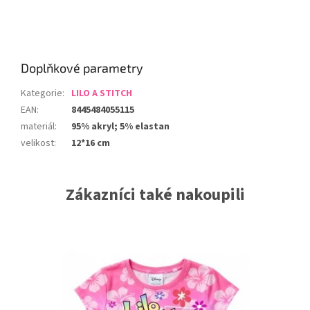
Doplňkové parametry
Kategorie
:
LILO A STITCH
EAN
:
8445484055115
materiál
:
95% akryl; 5% elastan
velikost
:
12*16 cm
Zákazníci také nakoupili