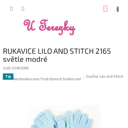
Přejít
NÁKUP
na
obsah
KOŠÍK
RUKAVICE LILO AND STITCH 2165
světle modré
2165 SV.MODRE
Značka:
Lilo and Stitch
Tip
Průměrné
Neohodnoceno
Podrobnosti hodnocení
hodnocení
produktu
je
0,0
z
5
hvězdiček.