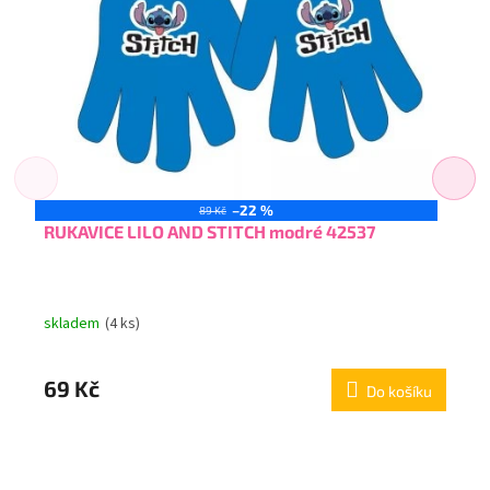
–22 %
89 Kč
RUKAVICE LILO AND STITCH modré 42537
skladem
(4 ks)
69 Kč
Do košíku