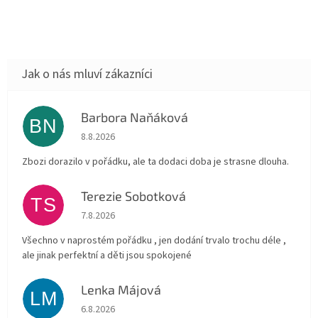
Barbora Naňáková
BN
Hodnocení obchodu je 3 z 5 hvězdiček.
8.8.2026
Zbozi dorazilo v pořádku, ale ta dodaci doba je strasne dlouha.
Terezie Sobotková
TS
Hodnocení obchodu je 5 z 5 hvězdiček.
7.8.2026
Všechno v naprostém pořádku , jen dodání trvalo trochu déle ,
ale jinak perfektní a děti jsou spokojené
Lenka Májová
LM
Hodnocení obchodu je 5 z 5 hvězdiček.
6.8.2026