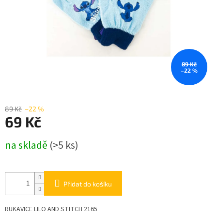
89 Kč
–22 %
89 Kč
–22 %
69 Kč
Měrná
na skladě
(>5 ks)
cena:
Přidat do košíku
RUKAVICE LILO AND STITCH 2165