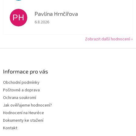
Pavlína Hrnčířova
PH
Hodnocení obchodu je 5 z 5 hvězdiček.
6.8.2026
Zobrazit další hodnocení
Z
á
p
a
Informace pro vás
t
Obchodní podmínky
í
Poštovné a doprava
Ochrana soukromí
Jak ověřujeme hodnocení?
Hodnocení na Heuréce
Dokumenty ke stažení
Kontakt