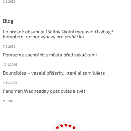
2.9.2025
Blog
Co přesně obsahuje 13dílný školní megaset Oxybag?
Kompletní rozbor výbavy pro prvňáčka
7.6.2026
Pomozme zachránit srnčata před sekačkami
12.1.2026
Bouncibles – veselé příšerky, které si zamilujete
3.10.2025
Fenomén Wednesday opět ovládá svět!
9.9.2025