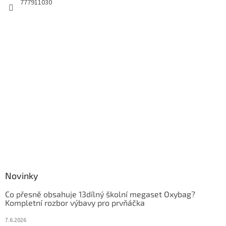
777911030
Novinky
Co přesně obsahuje 13dílný školní megaset Oxybag?
Kompletní rozbor výbavy pro prvňáčka
7.6.2026