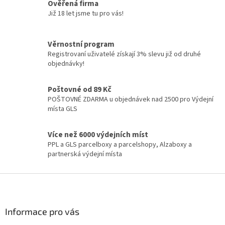
a
Ověřená firma
c
Již 18 let jsme tu pro vás!
í
p
r
Věrnostní program
v
Registrovaní uživatelé získají 3% slevu již od druhé
k
objednávky!
y
v
ý
Poštovné od 89 Kč
p
POŠTOVNÉ ZDARMA u objednávek nad 2500 pro Výdejní
i
místa GLS
s
u
Více než 6000 výdejních míst
PPL a GLS parcelboxy a parcelshopy, Alzaboxy a
partnerská výdejní místa
Z
á
p
a
Informace pro vás
t