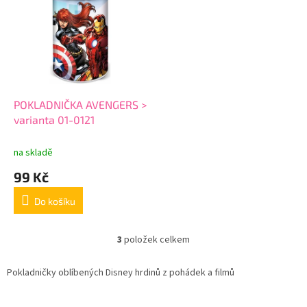
POKLADNIČKA AVENGERS >
varianta 01-0121
na skladě
99 Kč
Do košíku
3
položek celkem
O
v
l
Pokladničky oblíbených Disney hrdinů z pohádek a filmů
á
d