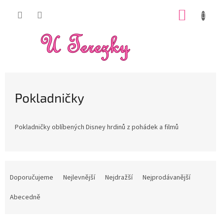
Přejít
NÁKUP
na
obsah
KOŠÍK
Pokladničky
Pokladničky oblíbených Disney hrdinů z pohádek a filmů
Ř
a
Doporučujeme
Nejlevnější
Nejdražší
Nejprodávanější
z
e
Abecedně
n
í