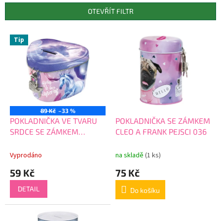
p
OTEVŘÍT FILTR
r
o
V
Tip
d
ý
u
p
k
i
t
s
ů
p
r
o
89 Kč
–33 %
d
POKLADNIČKA VE TVARU
POKLADNIČKA SE ZÁMKEM
u
SRDCE SE ZÁMKEM
CLEO A FRANK PEJSCI 036
k
JEDNOROŽEC KONĚ akce
t
Vyprodáno
na skladě
(1 ks)
ů
59 Kč
75 Kč
DETAIL
Do košíku