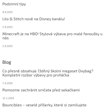
Podzimní tipy
8.9.2025
Lilo & Stitch nově na Disney kanálu!
3.9.2025
Minecraft je na HBO! Stylová výbava pro malé fanoušky u
nás
2.9.2025
Blog
Co přesně obsahuje 13dílný školní megaset Oxybag?
Kompletní rozbor výbavy pro prvňáčka
7.6.2026
Pomozme zachránit srnčata před sekačkami
12.1.2026
Bouncibles – veselé příšerky, které si zamilujete