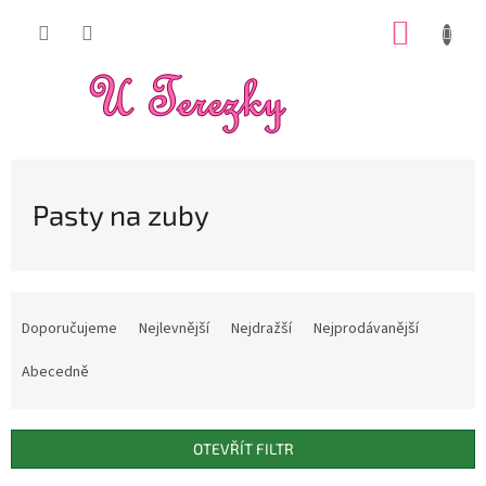
Přejít
NÁKUP
na
obsah
KOŠÍK
Pasty na zuby
Ř
a
Doporučujeme
Nejlevnější
Nejdražší
Nejprodávanější
z
e
Abecedně
n
í
p
OTEVŘÍT FILTR
r