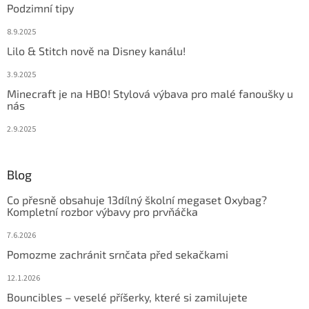
Podzimní tipy
8.9.2025
Lilo & Stitch nově na Disney kanálu!
3.9.2025
Minecraft je na HBO! Stylová výbava pro malé fanoušky u
nás
2.9.2025
Blog
Co přesně obsahuje 13dílný školní megaset Oxybag?
Kompletní rozbor výbavy pro prvňáčka
7.6.2026
Pomozme zachránit srnčata před sekačkami
12.1.2026
Bouncibles – veselé příšerky, které si zamilujete