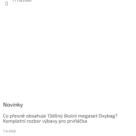
777911030
Novinky
Co přesně obsahuje 13dílný školní megaset Oxybag?
Kompletní rozbor výbavy pro prvňáčka
7.6.2026