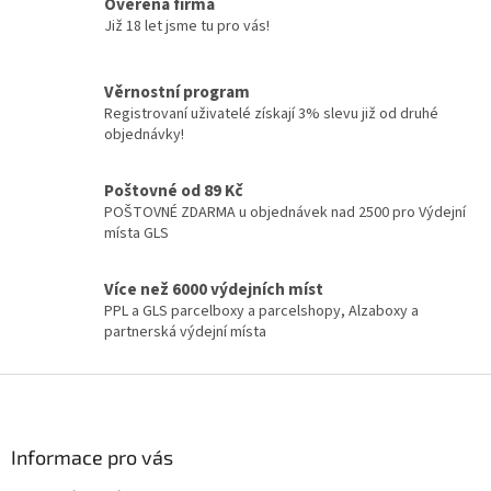
á
Ověřená firma
d
Již 18 let jsme tu pro vás!
a
c
í
Věrnostní program
p
Registrovaní uživatelé získají 3% slevu již od druhé
r
objednávky!
v
k
y
Poštovné od 89 Kč
v
POŠTOVNÉ ZDARMA u objednávek nad 2500 pro Výdejní
ý
místa GLS
p
i
Více než 6000 výdejních míst
s
PPL a GLS parcelboxy a parcelshopy, Alzaboxy a
u
partnerská výdejní místa
Z
á
p
a
Informace pro vás
t