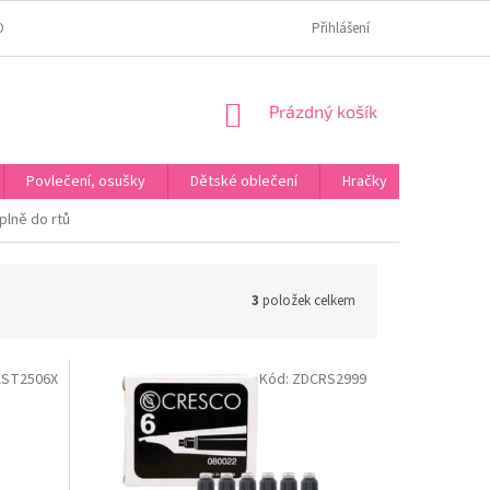
OMÍ
JAK OVĚŘUJEME HODNOCENÍ?
HODNOCENÍ NA HEURÉCE
Přihlášení
NÁKUPNÍ
Prázdný košík
KOŠÍK
Povlečení, osušky
Dětské oblečení
Hračky
Karneva
plně do rtů
3
položek celkem
ST2506X
Kód:
ZDCRS2999