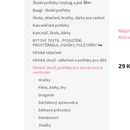
p
d
Školní potřeby Oxybag a jiné 🎒✏️
n
r
u
Baagl - školní potřeby
n
o
k
í
Škola, oblečení, hračky, dárky pro radost
d
t
p
u
ů
Kancelářské potřeby
a
Nápl
k
Kancelář, škola, dárky
n
Astra
t
BYTOVÝ TEXTIL - POVLEČENÍ,
e
2090
ů
PROSTĚRADLA, OSUŠKY, POLŠTÁŘKY 🛏️
l
Dětské oblečení
Dětské zboží - oblečení a potřeby pro děti
29 
Dětské zboží, potřeby pro domácnost a
cestování
Hračky
Filmy, knihy, hry
Drogerie
Darčekový sprievodca
Dárkový průvodce
Domácnost
Značky