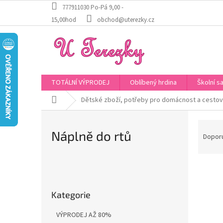
Přejít
777911030 Po-Pá 9,00 -
na
15,00hod
obchod@uterezky.cz
obsah
TOTÁLNÍ VÝPRODEJ
Oblíbený hrdina
Školní s
Domů
Dětské zboží, potřeby pro domácnost a cestov
Ř
Náplně do rtů
a
Dopor
z
e
P
V
n
o
ý
í
Přeskočit
s
p
p
Kategorie
kategorie
t
i
r
r
s
o
VÝPRODEJ AŽ 80%
a