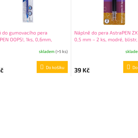
ň do gumovacího pera
Náplně do pera AstraPEN Z
PEN OOPS!, 1ks, 0,6mm,
0,5 mm – 2 ks, modré, blistr,
22001
209320001
skladem
(>5 ks)
sklad
Do košíku
Do
Kč
39 Kč
O
v
l
á
d
a
c
í
p
r