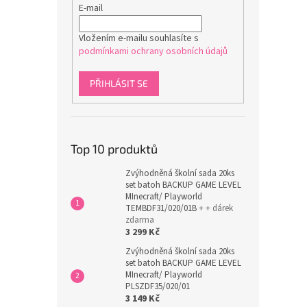
E-mail
Vložením e-mailu souhlasíte s
podmínkami ochrany osobních údajů
PŘIHLÁSIT SE
Top 10 produktů
Zvýhodněná školní sada 20ks
set batoh BACKUP GAME LEVEL
MInecraft/ Playworld
TEMBDF31/020/01B
+ + dárek
zdarma
3 299 Kč
Zvýhodněná školní sada 20ks
set batoh BACKUP GAME LEVEL
MInecraft/ Playworld
PLSZDF35/020/01
3 149 Kč