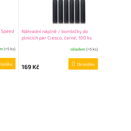
X Speed
Náhradní náplně / bombičky do
plnicích per Cresco, černé, 100 ks
em
(>5 ks)
skladem
(>5 ks)
 košíku
Do košíku
169 Kč