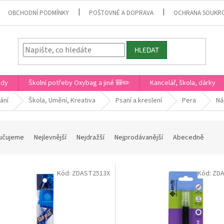
OBCHODNÍ PODMÍNKY
POŠTOVNÉ A DOPRAVA
OCHRANA SOUKR
HLEDAT
ady
Školní potřeby Oxybag a jiné 🎒✏️
Kancelář, škola, dárky
ání
Škola, Umění, Kreativa
Psaní a kreslení
Pera
Ná
učujeme
Nejlevnější
Nejdražší
Nejprodávanější
Abecedně
Kód:
ZDAST2513X
Kód:
ZDA