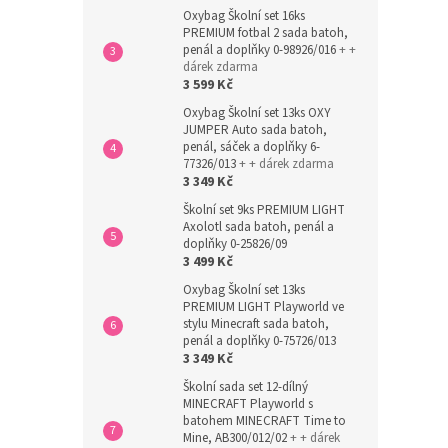
Oxybag Školní set 16ks
PREMIUM fotbal 2 sada batoh,
penál a doplňky 0-98926/016
+ +
dárek zdarma
3 599 Kč
Oxybag Školní set 13ks OXY
JUMPER Auto sada batoh,
penál, sáček a doplňky 6-
77326/013
+ + dárek zdarma
3 349 Kč
Školní set 9ks PREMIUM LIGHT
Axolotl sada batoh, penál a
doplňky 0-25826/09
3 499 Kč
Oxybag Školní set 13ks
PREMIUM LIGHT Playworld ve
stylu Minecraft sada batoh,
penál a doplňky 0-75726/013
3 349 Kč
Školní sada set 12-dílný
MINECRAFT Playworld s
batohem MINECRAFT Time to
Mine, AB300/012/02
+ + dárek