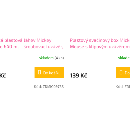
á plastová láhev Mickey
Plastový svačinový box Mick
 640 ml – šroubovací uzávěr,
Mouse s klipovým uzávěrem
ree, 81198
skladem
(4 ks)
sklad
Do košíku
Do
Kč
139 Kč
Kód:
ZDMIC0978S
Kód:
ZD