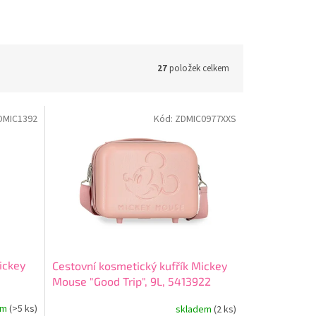
27
položek celkem
DMIC1392
Kód:
ZDMIC0977XXS
ickey
Cestovní kosmetický kufřík Mickey
Mouse "Good Trip", 9L, 5413922
em
(>5 ks)
skladem
(2 ks)