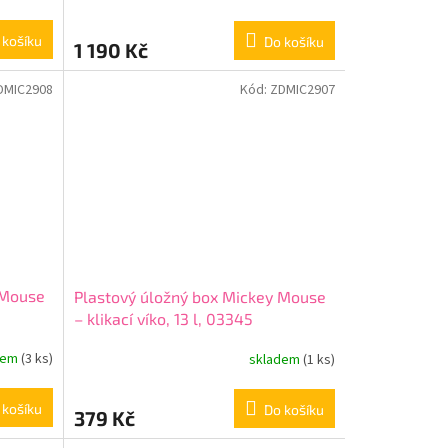
 košíku
Do košíku
1 190 Kč
DMIC2908
Kód:
ZDMIC2907
 Mouse
Plastový úložný box Mickey Mouse
– klikací víko, 13 l, 03345
dem
(3 ks)
skladem
(1 ks)
 košíku
Do košíku
379 Kč