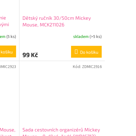
nie
Dětský ručník 30/50cm Mickey
vými
Mouse, MCK211026
dem
(5 ks)
skladem
(>5 ks)
 košíku
Do košíku
99 Kč
DMIC2923
Kód:
ZDMIC2916
 Mouse,
Sada cestovních organizérů Mickey