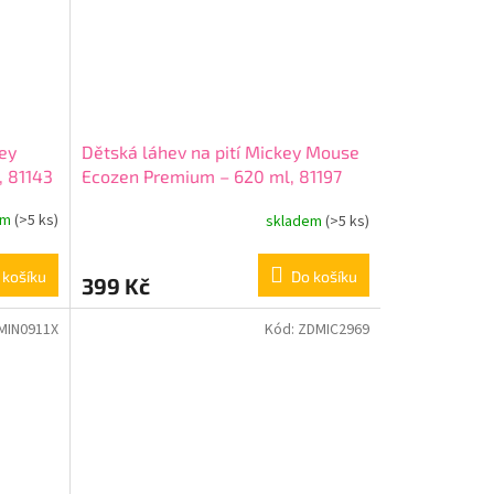
ey
Dětská láhev na pití Mickey Mouse
, 81143
Ecozen Premium – 620 ml, 81197
em
(>5 ks)
skladem
(>5 ks)
 košíku
Do košíku
399 Kč
MIN0911X
Kód:
ZDMIC2969