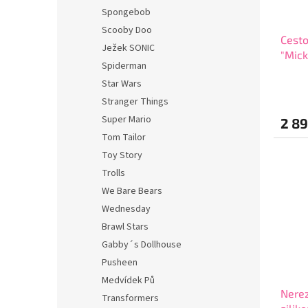
Spongebob
Scooby Doo
Cesto
Ježek SONIC
"Mick
Spiderman
38211
Star Wars
Stranger Things
Super Mario
2 89
Tom Tailor
Toy Story
Trolls
We Bare Bears
Wednesday
Brawl Stars
Gabby´s Dollhouse
Pusheen
Medvídek Pů
Nerez
Transformers