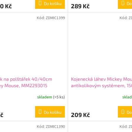
Do košíku
Do
0 Kč
289 Kč
Kód:
ZDMIC1399
Kód:
Z
ak na polštářek 40/40cm
Kojenecká láhev Mickey Mou
ey Mouse, MM2293015
antikolikovým systémem, 15
10401
skladem
(>5 ks)
skla
Do košíku
Do
Kč
209 Kč
Kód:
ZDMIC1390
Kód:
Z