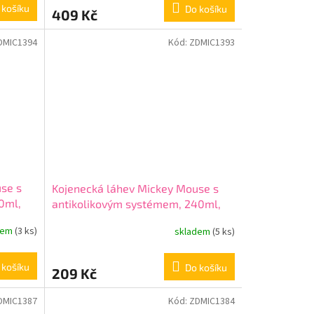
 košíku
Do košíku
409 Kč
DMIC1394
Kód:
ZDMIC1393
se s
Kojenecká láhev Mickey Mouse s
0ml,
antikolikovým systémem, 240ml,
10402
dem
(3 ks)
skladem
(5 ks)
 košíku
Do košíku
209 Kč
DMIC1387
Kód:
ZDMIC1384