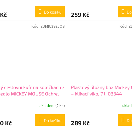
Do košíku
Do
 Kč
259 Kč
Kód:
ZDMIC2935OS
Kód:
Z
ý cestovní kufr na kolečkách /
Plastový úložný box Mickey
žedlo MICKEY MOUSE Ochre,
– klikací víko, 7 l, 03344
022
skladem
(2 ks)
skla
Do košíku
Do
0 Kč
289 Kč