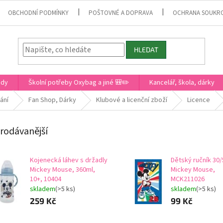
OBCHODNÍ PODMÍNKY
POŠTOVNÉ A DOPRAVA
OCHRANA SOUKR
HLEDAT
ady
Školní potřeby Oxybag a jiné 🎒✏️
Kancelář, škola, dárky
ání
Fan Shop, Dárky
Klubové a licenční zboží
Licence
rodávanější
Kojenecká láhev s držadly
Dětský ručník 30
Mickey Mouse, 360ml,
Mickey Mouse,
10+, 10404
MCK211026
skladem
(>5 ks)
skladem
(>5 ks)
259 Kč
99 Kč