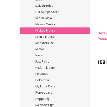
LOL Surprise
Lilo &amp; Stitch
Včelka Maja
Maša a Medvěd
Mickey Mouse
Dětsk
Minnie Mouse
Mouse
Monsters Inc.
BPA f
Mimoni
Nasa
189 
Paw Patrol
Požárník Sam
Playmobil
Pokemon
My Little Pony
Pepe Jeans
Peppa Pig
Rainbow High