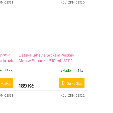
DMIC2911
Kód:
ZDMIC2910
uprava
Dětská láhev s brčkem Mickey
 a hrnek
Mouse Square – 510 ml, 81114
dem
(2 ks)
skladem
(>5 ks)
 košíku
Do košíku
189 Kč
DMIC2913
Kód:
ZDMIC2912