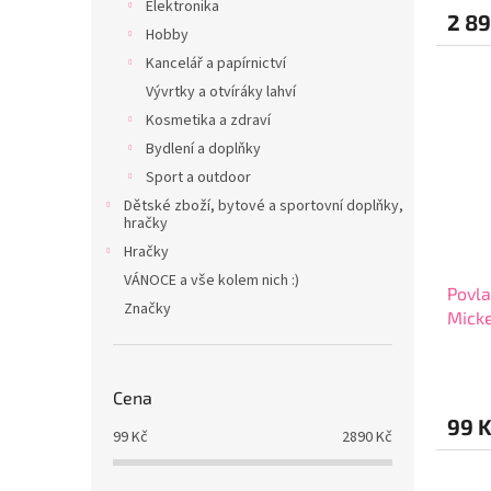
Elektronika
2 89
Hobby
Kancelář a papírnictví
Vývrtky a otvíráky lahví
Kosmetika a zdraví
Bydlení a doplňky
Sport a outdoor
Dětské zboží, bytové a sportovní doplňky,
hračky
Hračky
VÁNOCE a vše kolem nich :)
Povl
Značky
Mick
Cena
99 
99
Kč
2890
Kč