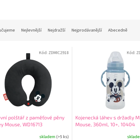
učujeme
Nejlevnější
Nejdražší
Nejprodávanější
Abecedně
Kód:
ZDMIC2918
Kód:
Z
vní polštář z paměťové pěny
Kojenecká láhev s držadly M
ey Mouse, WD16713
Mouse, 360ml, 10+, 10404
skladem
(>5 ks)
sklad