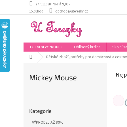
Přejít
777911030 Po-Pá 9,00 -
na
15,00hod
obchod@uterezky.cz
obsah
TOTÁLNÍ VÝPRODEJ
Oblíbený hrdina
Školní s
Domů
Dětské zboží, potřeby pro domácnost a cestov
Nejp
Mickey Mouse
P
o
Přeskočit
s
Kategorie
kategorie
t
r
VÝPRODEJ AŽ 80%
a