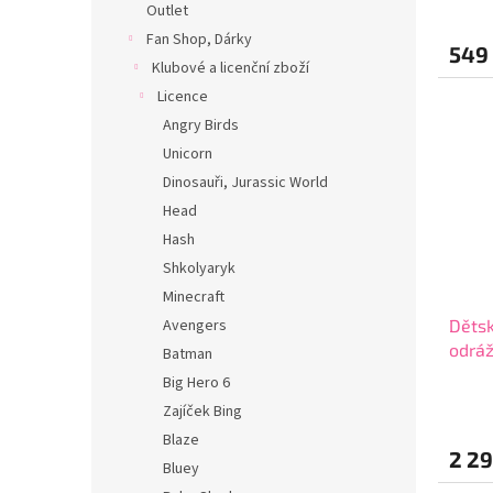
Outlet
Fan Shop, Dárky
549
Klubové a licenční zboží
Licence
Angry Birds
Unicorn
Dinosauři, Jurassic World
Head
Hash
Shkolyaryk
Minecraft
Avengers
Dětsk
odrá
Batman
2921
Big Hero 6
Zajíček Bing
Blaze
2 29
Bluey