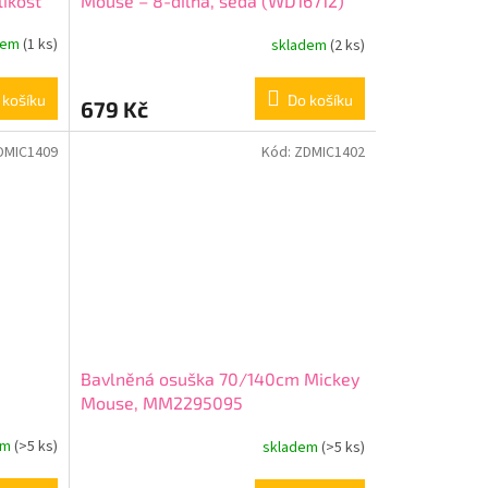
likost
Mouse – 8-dílná, šedá (WD16712)
dem
(1 ks)
skladem
(2 ks)
 košíku
Do košíku
679 Kč
DMIC1409
Kód:
ZDMIC1402
Bavlněná osuška 70/140cm Mickey
Mouse, MM2295095
em
(>5 ks)
skladem
(>5 ks)