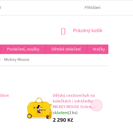
OMÍ
JAK OVĚŘUJEME HODNOCENÍ?
HODNOCENÍ NA HEURÉCE
Přihlášení
NÁKUPNÍ
Prázdný košík
KOŠÍK
Povlečení, osušky
Dětské oblečení
Hračky
Karneva
Mickey Mouse
/50cm
Dětský cestovní kufr na
kolečkách / odrážedlo
MICKEY MOUSE Ochre,
2921022
skladem
(2 ks)
2 290 Kč