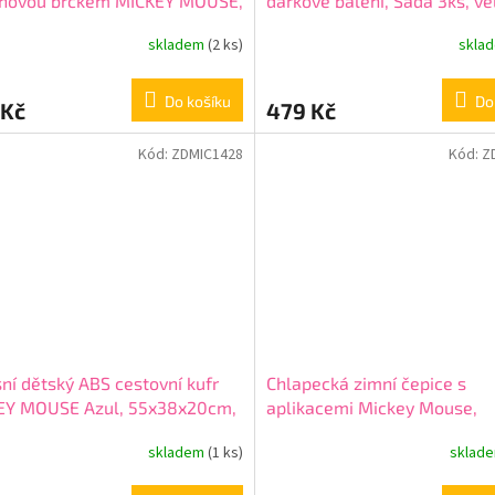
konovou brčkem MICKEY MOUSE,
dárkové balení, Sada 3ks, ve
l, 74398
36-43,2900002451
skladem
(2 ks)
skla
Do košíku
Do
 Kč
479 Kč
Kód:
ZDMIC1428
Kód:
Z
ní dětský ABS cestovní kufr
Chlapecká zimní čepice s
EY MOUSE Azul, 55x38x20cm,
aplikacemi Mickey Mouse,
2031721
2200005887
skladem
(1 ks)
sklad