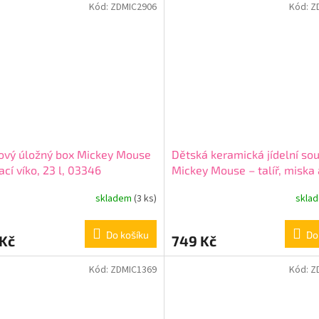
Kód:
ZDMIC2906
Kód:
Z
ový úložný box Mickey Mouse
Dětská keramická jídelní so
kací víko, 23 l, 03346
Mickey Mouse – talíř, miska
(3 ks), 88225
skladem
(3 ks)
skla
Do košíku
Do
 Kč
749 Kč
Kód:
ZDMIC1369
Kód:
Z