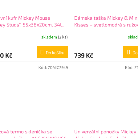
vní kufr Mickey Mouse
Dámska taška Mickey & Min
ey Studs", 55x38x20cm, 34L,
Kisses – svetlomodrá s ružo
21 (small)
detailmi, 22 l, 3797321
skladem
(2 ks)
skla
Do košíku
Do
0 Kč
739 Kč
Kód:
ZDMIC2949
Kód:
Z
ová termo sklenička se
Univerzální ponožky Mickey