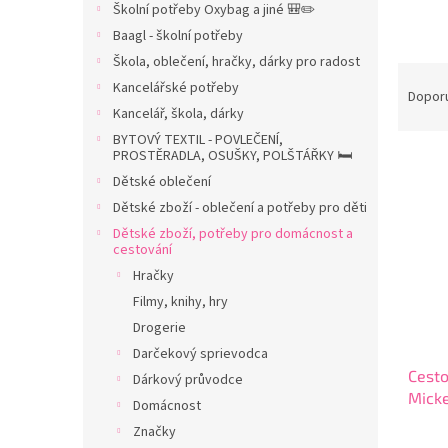
Školní potřeby Oxybag a jiné 🎒✏️
n
Baagl - školní potřeby
n
í
Škola, oblečení, hračky, dárky pro radost
Ř
p
Kancelářské potřeby
a
Dopor
a
Kancelář, škola, dárky
z
n
e
BYTOVÝ TEXTIL - POVLEČENÍ,
e
PROSTĚRADLA, OSUŠKY, POLŠTÁŘKY 🛏️
V
n
l
ý
í
Dětské oblečení
p
p
Dětské zboží - oblečení a potřeby pro děti
i
r
Dětské zboží, potřeby pro domácnost a
s
o
cestování
p
d
Hračky
r
u
Filmy, knihy, hry
o
k
Drogerie
d
t
Darčekový sprievodca
u
ů
Cesto
k
Dárkový průvodce
Mick
t
Domácnost
ů
Značky