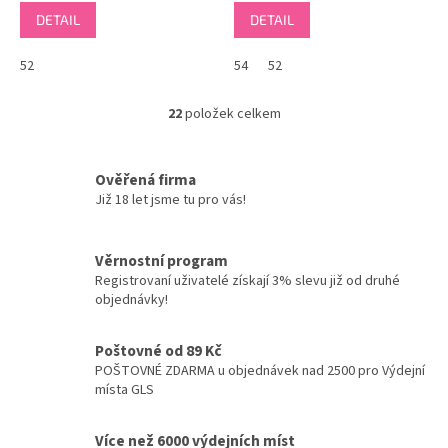
DETAIL
DETAIL
52
54
52
22
položek celkem
O
v
l
á
Ověřená firma
d
Již 18 let jsme tu pro vás!
a
c
í
Věrnostní program
p
Registrovaní uživatelé získají 3% slevu již od druhé
r
objednávky!
v
k
y
Poštovné od 89 Kč
v
POŠTOVNÉ ZDARMA u objednávek nad 2500 pro Výdejní
ý
místa GLS
p
i
Více než 6000 výdejních míst
s