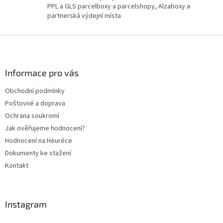
PPL a GLS parcelboxy a parcelshopy, Alzaboxy a
u
partnerská výdejní místa
Z
á
p
a
Informace pro vás
t
Obchodní podmínky
í
Poštovné a doprava
Ochrana soukromí
Jak ověřujeme hodnocení?
Hodnocení na Heuréce
Dokumenty ke stažení
Kontakt
Instagram