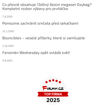
Co přesně obsahuje 13dílný školní megaset Oxybag?
Kompletní rozbor výbavy pro prvňáčka
7.6.2026
Pomozme zachránit srnčata před sekačkami
12.1.2026
Bouncibles – veselé příšerky, které si zamilujete
3.10.2025
Fenomén Wednesday opět ovládá svět!
9.9.2025