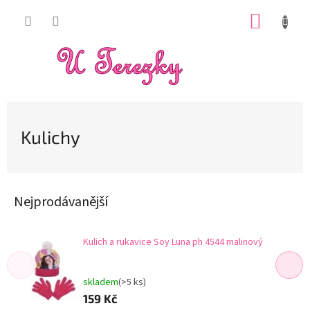
Přejít
NÁKUP
na
obsah
KOŠÍK
Kulichy
Nejprodávanější
Kulich a rukavice Soy Luna ph 4544 malinový
skladem
(>5 ks)
159 Kč