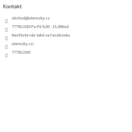
Kontakt
obchod
@
uterezky.cz
777911030 Po-Pá 9,00 - 15,00hod
Navštivte nás také na Facebooku
uterezky.cz/
777911030