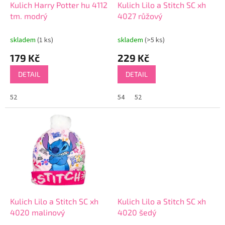
d
Kulich Harry Potter hu 4112
Kulich Lilo a Stitch SC xh
u
tm. modrý
4027 růžový
k
t
skladem
(1 ks)
skladem
(>5 ks)
ů
179 Kč
229 Kč
DETAIL
DETAIL
52
54
52
Kulich Lilo a Stitch SC xh
Kulich Lilo a Stitch SC xh
4020 malinový
4020 šedý