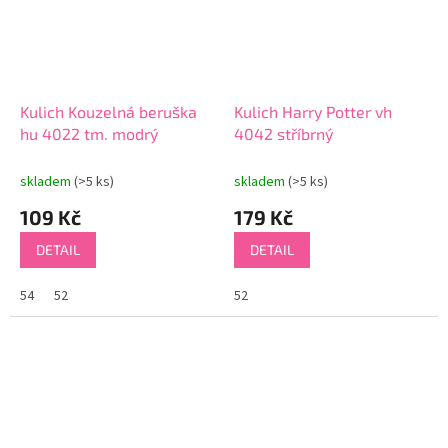
Kulich Kouzelná beruška
Kulich Harry Potter vh
hu 4022 tm. modrý
4042 stříbrný
skladem
(>5 ks)
skladem
(>5 ks)
109 Kč
179 Kč
DETAIL
DETAIL
54
52
52