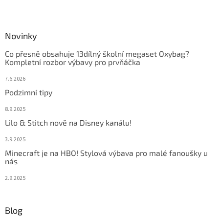
Novinky
Co přesně obsahuje 13dílný školní megaset Oxybag?
Kompletní rozbor výbavy pro prvňáčka
7.6.2026
Podzimní tipy
8.9.2025
Lilo & Stitch nově na Disney kanálu!
3.9.2025
Minecraft je na HBO! Stylová výbava pro malé fanoušky u
nás
2.9.2025
Blog