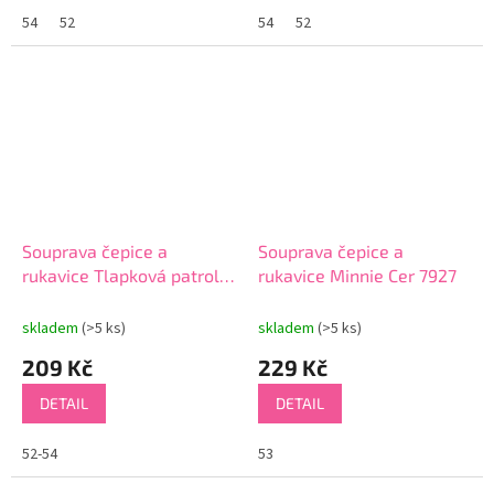
54
52
54
52
Souprava čepice a
Souprava čepice a
rukavice Tlapková patrola
rukavice Minnie Cer 7927
Cer 9934 růžová
skladem
(>5 ks)
skladem
(>5 ks)
209 Kč
229 Kč
DETAIL
DETAIL
52-54
53