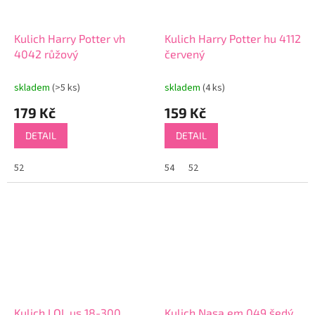
Kulich Harry Potter vh
Kulich Harry Potter hu 4112
4042 růžový
červený
skladem
(>5 ks)
skladem
(4 ks)
179 Kč
159 Kč
DETAIL
DETAIL
52
54
52
Kulich LOL us 18-300
Kulich Nasa em 049 šedý