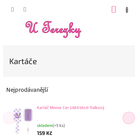
Přejít
NÁKUP
na
obsah
KOŠÍK
Kartáče
Nejprodávanější
Kartáč Minnie Cer 1684 blistr fialkový
skladem
(>5 ks)
159 Kč