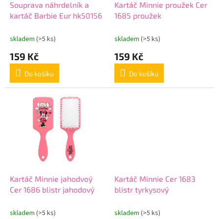
d
Souprava náhrdelník a
Kartáč Minnie proužek Cer
u
kartáč Barbie Eur hk50156
1685 proužek
k
t
skladem
(>5 ks)
skladem
(>5 ks)
ů
159 Kč
159 Kč
Do košíku
Do košíku
Kartáč Minnie jahodvoý
Kartáč Minnie Cer 1683
Cer 1686 blistr jahodový
blistr tyrkysový
skladem
(>5 ks)
skladem
(>5 ks)