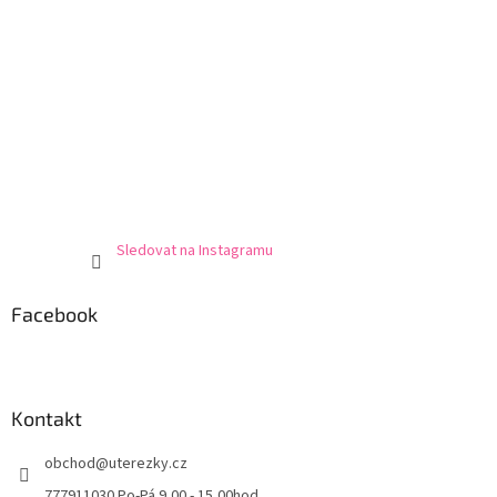
Sledovat na Instagramu
Facebook
Kontakt
obchod
@
uterezky.cz
777911030 Po-Pá 9,00 - 15,00hod