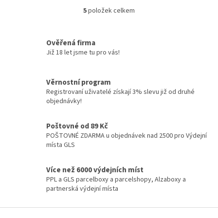
5
položek celkem
O
v
l
á
Ověřená firma
d
Již 18 let jsme tu pro vás!
a
c
í
Věrnostní program
p
Registrovaní uživatelé získají 3% slevu již od druhé
r
objednávky!
v
k
y
Poštovné od 89 Kč
v
POŠTOVNÉ ZDARMA u objednávek nad 2500 pro Výdejní
ý
místa GLS
p
i
Více než 6000 výdejních míst
s
PPL a GLS parcelboxy a parcelshopy, Alzaboxy a
u
partnerská výdejní místa
Z