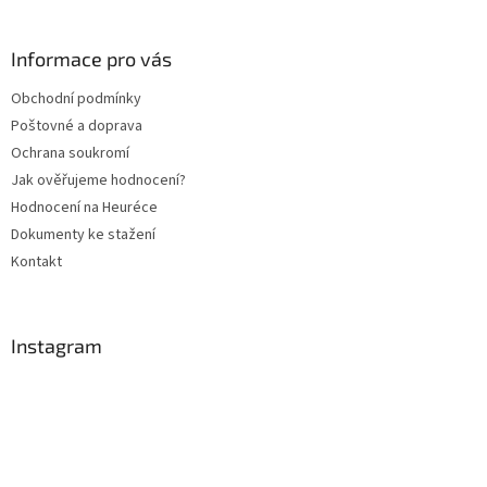
á
p
a
Informace pro vás
t
Obchodní podmínky
í
Poštovné a doprava
Ochrana soukromí
Jak ověřujeme hodnocení?
Hodnocení na Heuréce
Dokumenty ke stažení
Kontakt
Instagram