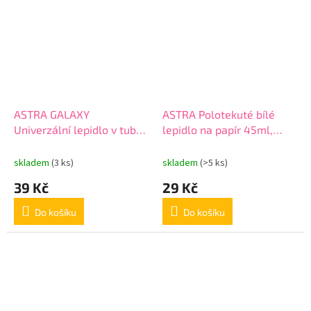
ASTRA GALAXY
ASTRA Polotekuté bílé
Univerzální lepidlo v tubě
lepidlo na papír 45ml,
52ml, 401111001
83467901
skladem
(3 ks)
skladem
(>5 ks)
39 Kč
29 Kč
Do košíku
Do košíku