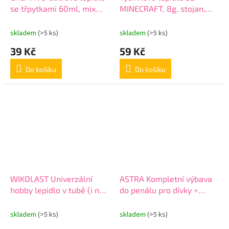
se třpytkami 60ml, mix
MINECRAFT, 8g, stojan,
barev, 332114004
mix motivů, 401023002
skladem
(>5 ks)
skladem
(>5 ks)
39 Kč
59 Kč
Do košíku
Do košíku
WIKOLAST Univerzální
ASTRA Kompletní výbava
hobby lepidlo v tubě (i na
do penálu pro dívky +
dřevo), 40ml, 401122003
lepidlo GRATIS, 602121003
skladem
(>5 ks)
skladem
(>5 ks)