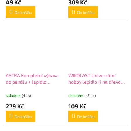
49 Kč
309 Kč
Do košíku
Do košíku
ASTRA Kompletní výbava
WIKOLAST Univerzální
do penálu + lepidlo
hobby lepidlo (i na dřevo),
GRATIS, 602121002
250ml, 401120003
skladem
(4 ks)
skladem
(>5 ks)
279 Kč
109 Kč
Do košíku
Do košíku