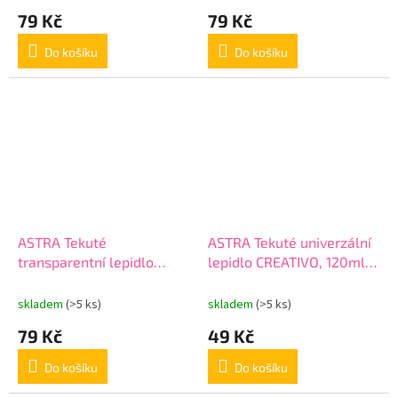
79 Kč
79 Kč
Do košíku
Do košíku
ASTRA Tekuté
ASTRA Tekuté univerzální
transparentní lepidlo
lepidlo CREATIVO, 120ml,
SLIME PVA Růžové, 250ml,
401113001
401119008
skladem
(>5 ks)
skladem
(>5 ks)
79 Kč
49 Kč
Do košíku
Do košíku