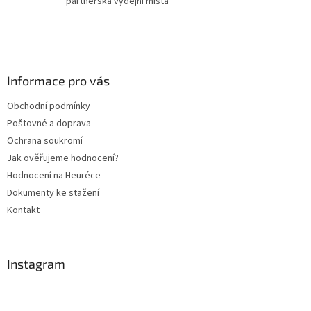
partnerská výdejní místa
Z
á
p
a
Informace pro vás
t
Obchodní podmínky
í
Poštovné a doprava
Ochrana soukromí
Jak ověřujeme hodnocení?
Hodnocení na Heuréce
Dokumenty ke stažení
Kontakt
Instagram