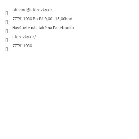
obchod
@
uterezky.cz
777911030 Po-Pá 9,00 - 15,00hod
Navštivte nás také na Facebooku
uterezky.cz/
777911030