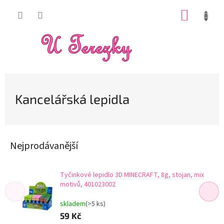
Přejít
NÁKUP
na
obsah
KOŠÍK
Kancelářská lepidla
Nejprodávanější
Tyčinkové lepidlo 3D MINECRAFT, 8g, stojan, mix
motivů, 401023002
skladem
(>5 ks)
59 Kč