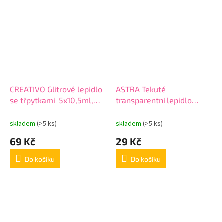
CREATIVO Glitrové lepidlo
ASTRA Tekuté
se třpytkami, 5x10,5ml,
transparentní lepidlo
332112001
SLIME PVA, 50ml,
401117001
skladem
(>5 ks)
skladem
(>5 ks)
69 Kč
29 Kč
Do košíku
Do košíku