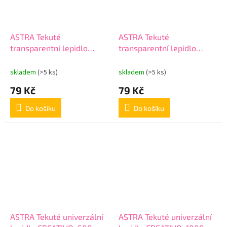
ASTRA Tekuté
ASTRA Tekuté
transparentní lepidlo
transparentní lepidlo
SLIME PVA Žluté, 250ml,
SLIME PVA Zelené, 250ml,
401119007
401119006
skladem
(>5 ks)
skladem
(>5 ks)
79 Kč
79 Kč
Do košíku
Do košíku
ASTRA Tekuté univerzální
ASTRA Tekuté univerzální