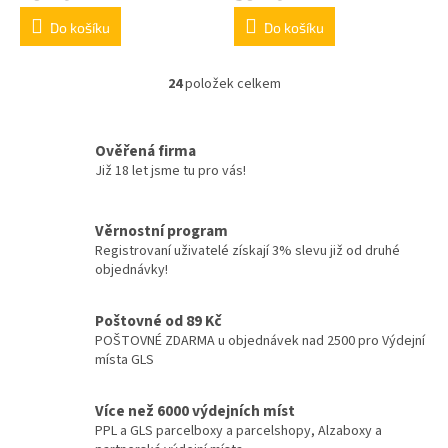
Do košíku
Do košíku
24
položek celkem
O
v
l
á
Ověřená firma
d
Již 18 let jsme tu pro vás!
a
c
í
Věrnostní program
p
Registrovaní uživatelé získají 3% slevu již od druhé
r
objednávky!
v
k
y
Poštovné od 89 Kč
v
POŠTOVNÉ ZDARMA u objednávek nad 2500 pro Výdejní
ý
místa GLS
p
i
Více než 6000 výdejních míst
s
PPL a GLS parcelboxy a parcelshopy, Alzaboxy a
u