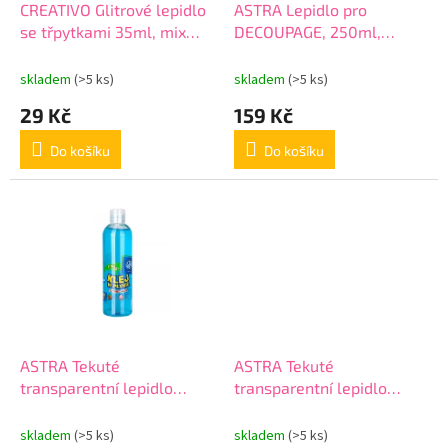
d
CREATIVO Glitrové lepidlo
ASTRA Lepidlo pro
u
se třpytkami 35ml, mix
DECOUPAGE, 250ml,
k
barev, 332114003
401120002
t
skladem
(>5 ks)
skladem
(>5 ks)
ů
29 Kč
159 Kč
Do košíku
Do košíku
ASTRA Tekuté
ASTRA Tekuté
transparentní lepidlo
transparentní lepidlo
SLIME PVA Modré, 250ml,
SLIME PVA, 250ml,
401119009
401118005
skladem
(>5 ks)
skladem
(>5 ks)