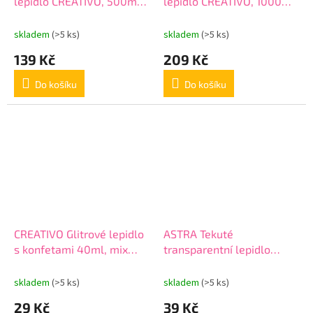
lepidlo CREATIVO, 500ml,
lepidlo CREATIVO, 1000ml,
401113002
401118001
skladem
(>5 ks)
skladem
(>5 ks)
139 Kč
209 Kč
Do košíku
Do košíku
CREATIVO Glitrové lepidlo
ASTRA Tekuté
s konfetami 40ml, mix
transparentní lepidlo
barev, 332114002
SLIME PVA, 125ml,
401117002
skladem
(>5 ks)
skladem
(>5 ks)
29 Kč
39 Kč