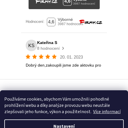
Vytvořil Shoptet
Používáme cookies, abychom Vám umožnili pohodlné
prohlížení webu a díky analýze provozu webu neustále
Copyright 2026
Eshop U Terezky
. Všechna práva vyhrazena.
zlepšovali jeho funkce, výkon a použitelnost.
Více informací
Nastavení