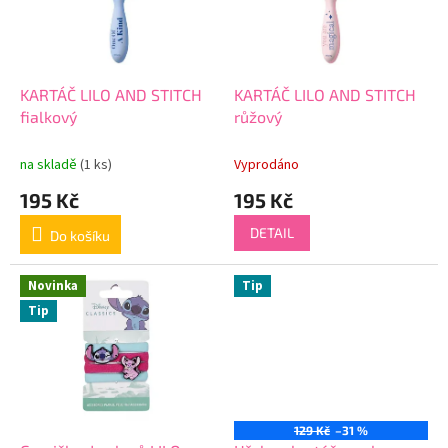
t
s
ů
p
r
o
d
KARTÁČ LILO AND STITCH
KARTÁČ LILO AND STITCH
u
fialkový
růžový
k
t
na skladě
(1 ks)
Vyprodáno
ů
195 Kč
195 Kč
DETAIL
Do košíku
Novinka
Tip
Tip
129 Kč
–31 %