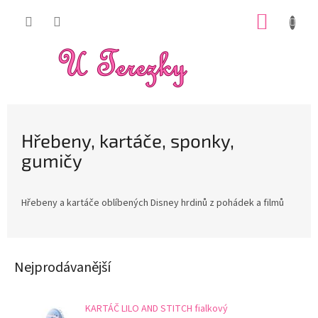
Přejít
NÁKUP
na
obsah
KOŠÍK
Hřebeny, kartáče, sponky,
gumičy
Hřebeny a kartáče oblíbených Disney hrdinů z pohádek a filmů
Nejprodávanější
KARTÁČ LILO AND STITCH fialkový