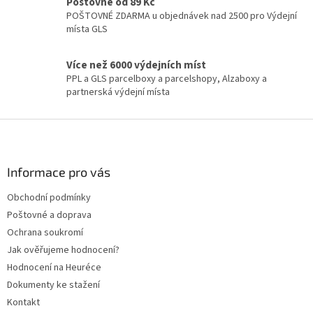
ý
Poštovné od 89 Kč
p
POŠTOVNÉ ZDARMA u objednávek nad 2500 pro Výdejní
i
místa GLS
s
u
Více než 6000 výdejních míst
PPL a GLS parcelboxy a parcelshopy, Alzaboxy a
partnerská výdejní místa
Z
á
p
a
Informace pro vás
t
Obchodní podmínky
í
Poštovné a doprava
Ochrana soukromí
Jak ověřujeme hodnocení?
Hodnocení na Heuréce
Dokumenty ke stažení
Kontakt