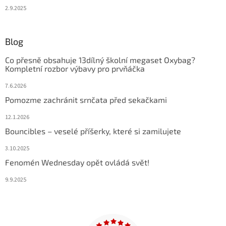
2.9.2025
Blog
Co přesně obsahuje 13dílný školní megaset Oxybag?
Kompletní rozbor výbavy pro prvňáčka
7.6.2026
Pomozme zachránit srnčata před sekačkami
12.1.2026
Bouncibles – veselé příšerky, které si zamilujete
3.10.2025
Fenomén Wednesday opět ovládá svět!
9.9.2025