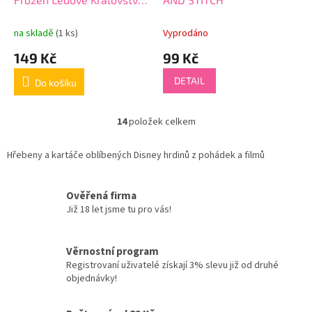
Elsa
na skladě
(1 ks)
Vyprodáno
149 Kč
99 Kč
DETAIL
Do košíku
14
položek celkem
O
v
l
Hřebeny a kartáče oblíbených Disney hrdinů z pohádek a filmů
á
d
a
Ověřená firma
c
Již 18 let jsme tu pro vás!
í
p
r
Věrnostní program
v
Registrovaní uživatelé získají 3% slevu již od druhé
k
objednávky!
y
v