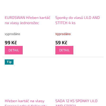
EUROSWAN Hřeben kartáč
Sponky do vlasů LILO AND
na vlasy Jednorožec
STITCH 4 ks
vyprodáno
Vyprodáno
99 Kč
59 Kč
DETAIL
DETAIL
Tip
Hřeben kartáč na vlasy
SADA 12 KS SPONKY LILO
Frozen Ledové Království
AND STITCH