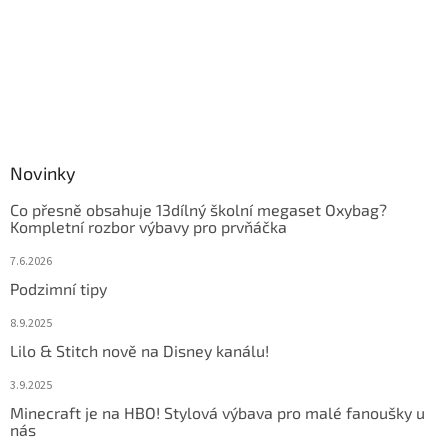
Novinky
Co přesně obsahuje 13dílný školní megaset Oxybag?
Kompletní rozbor výbavy pro prvňáčka
7.6.2026
Podzimní tipy
8.9.2025
Lilo & Stitch nově na Disney kanálu!
3.9.2025
Minecraft je na HBO! Stylová výbava pro malé fanoušky u
nás