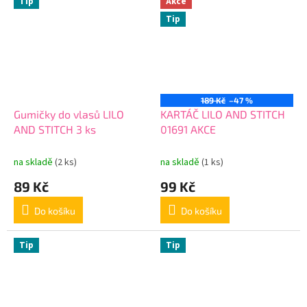
Tip
Akce
Tip
189 Kč
–47 %
Gumičky do vlasů LILO
KARTÁČ LILO AND STITCH
AND STITCH 3 ks
01691 AKCE
na skladě
(2 ks)
na skladě
(1 ks)
89 Kč
99 Kč
Do košíku
Do košíku
Tip
Tip