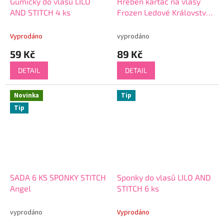
Gumičky do vlasů LILO
Hřeben kartáč na vlasy
AND STITCH 4 ks
Frozen Ledové Království
Elsa 9 cm AKCE
Vyprodáno
vyprodáno
59 Kč
89 Kč
DETAIL
DETAIL
Novinka
Tip
Tip
SADA 6 KS SPONKY STITCH
Sponky do vlasů LILO AND
Angel
STITCH 6 ks
vyprodáno
Vyprodáno