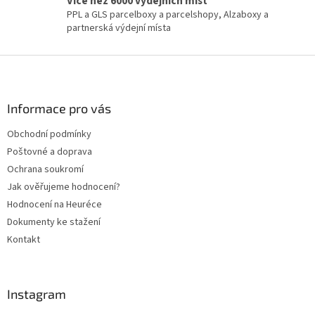
Více než 6000 výdejních míst
PPL a GLS parcelboxy a parcelshopy, Alzaboxy a
partnerská výdejní místa
Z
á
p
a
Informace pro vás
t
Obchodní podmínky
í
Poštovné a doprava
Ochrana soukromí
Jak ověřujeme hodnocení?
Hodnocení na Heuréce
Dokumenty ke stažení
Kontakt
Instagram