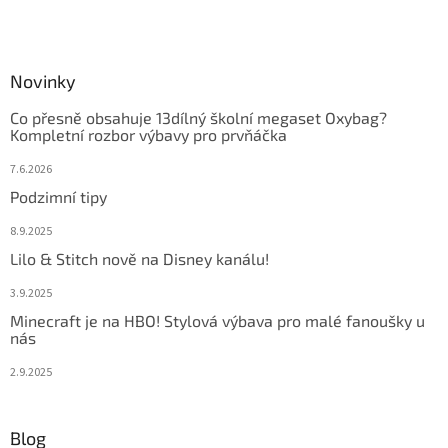
Novinky
Co přesně obsahuje 13dílný školní megaset Oxybag?
Kompletní rozbor výbavy pro prvňáčka
7.6.2026
Podzimní tipy
8.9.2025
Lilo & Stitch nově na Disney kanálu!
3.9.2025
Minecraft je na HBO! Stylová výbava pro malé fanoušky u
nás
2.9.2025
Blog