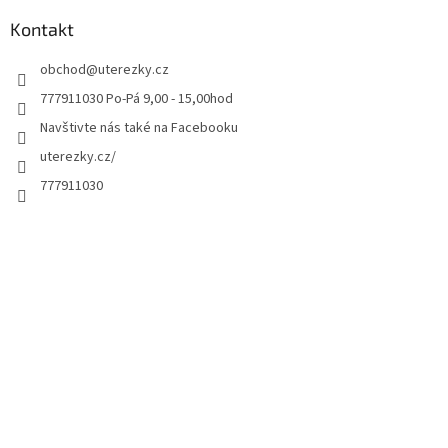
Kontakt
obchod
@
uterezky.cz
777911030 Po-Pá 9,00 - 15,00hod
Navštivte nás také na Facebooku
uterezky.cz/
777911030