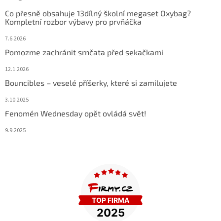
Co přesně obsahuje 13dílný školní megaset Oxybag?
Kompletní rozbor výbavy pro prvňáčka
7.6.2026
Pomozme zachránit srnčata před sekačkami
12.1.2026
Bouncibles – veselé příšerky, které si zamilujete
3.10.2025
Fenomén Wednesday opět ovládá svět!
9.9.2025