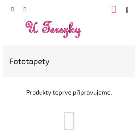
Přejít
NÁKUP
na
obsah
KOŠÍK
Fototapety
Produkty teprve připravujeme.