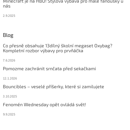
Minecraft je na HBO! Stylová výbava pro malé fanoušky u
nás
2.9.2025
Blog
Co přesně obsahuje 13dílný školní megaset Oxybag?
Kompletní rozbor výbavy pro prvňáčka
7.6.2026
Pomozme zachránit srnčata před sekačkami
12.1.2026
Bouncibles – veselé příšerky, které si zamilujete
3.10.2025
Fenomén Wednesday opět ovládá svět!
9.9.2025