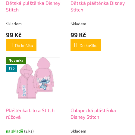
d
Dětská pláštěnka Disney
Dětská pláštěnka Disney
u
Stitch
Stitch
k
t
Skladem
Skladem
ů
99 Kč
99 Kč
Do košíku
Do košíku
Novinka
Tip
Pláštěnka Lilo a Stitch
Chlapecká pláštěnka
růžová
Disney Stitch
na skladě
(2 ks)
Skladem