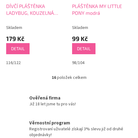
DÍVČÍ PLÁŠTĚNKA
PLÁŠTĚNKA MY LITTLE
LADYBUG, KOUZELNÁ
PONY modrá
BERUŠKA
Skladem
Skladem
179 Kč
99 Kč
DETAIL
DETAIL
116/122
98/104
16
položek celkem
O
v
l
á
Ověřená firma
d
Již 18 let jsme tu pro vás!
a
c
í
Věrnostní program
p
Registrovaní uživatelé získají 3% slevu již od druhé
r
objednávky!