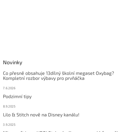
Novinky
Co přesně obsahuje 13dílný školní megaset Oxybag?
Kompletní rozbor výbavy pro prvňáčka
7.6.2026
Podzimní tipy
8.9.2025
Lilo & Stitch nově na Disney kanálu!
3.9.2025