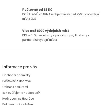
v
k
y
Poštovné od 89 Kč
v
POŠTOVNÉ ZDARMA u objednávek nad 2500 pro Výdejní
ý
místa GLS
p
i
Více než 6000 výdejních míst
s
PPL a GLS parcelboxy a parcelshopy, Alzaboxy a
u
partnerská výdejní místa
Z
á
p
a
Informace pro vás
t
Obchodní podmínky
í
Poštovné a doprava
Ochrana soukromí
Jak ověřujeme hodnocení?
Hodnocení na Heuréce
Dokumenty ke stažení