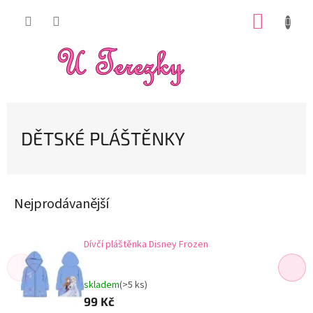
Přejít
NÁKUP
na
obsah
KOŠÍK
DĚTSKÉ PLÁŠTĚNKY
Nejprodávanější
Dívčí pláštěnka Disney Frozen
skladem
(>5 ks)
99 Kč