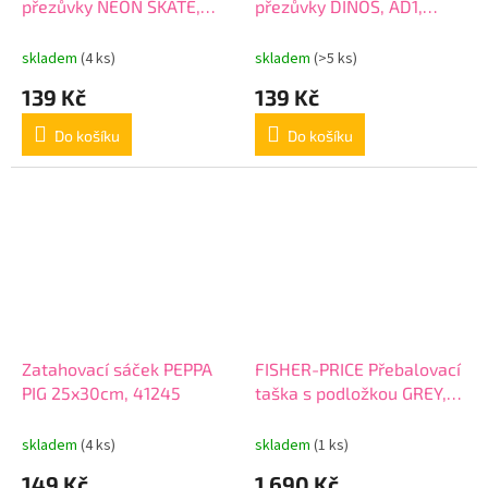
přezůvky NEON SKATE,
přezůvky DINOS, AD1,
AD1, 507022005
507022017
skladem
(4 ks)
skladem
(>5 ks)
139 Kč
139 Kč
Do košíku
Do košíku
Zatahovací sáček PEPPA
FISHER-PRICE Přebalovací
PIG 25x30cm, 41245
taška s podložkou GREY,
FP10017
skladem
(4 ks)
skladem
(1 ks)
149 Kč
1 690 Kč