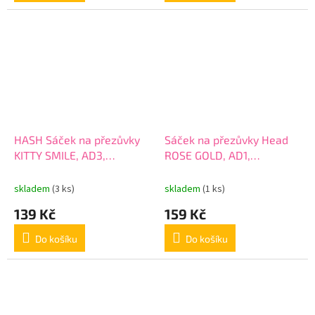
HASH Sáček na přezůvky
Sáček na přezůvky Head
KITTY SMILE, AD3,
ROSE GOLD, AD1,
507023036
507023030
skladem
(3 ks)
skladem
(1 ks)
139 Kč
159 Kč
Do košíku
Do košíku