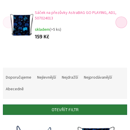
Sáček na přezůvky AstraBAG GO PLAYING, AD1,
507024013
skladem
(>5 ks)
159 Kč
Ř
a
Doporučujeme
Nejlevnější
Nejdražší
Nejprodávanější
z
e
Abecedně
n
í
p
OTEVŘÍT FILTR
r
o
V
d
ý