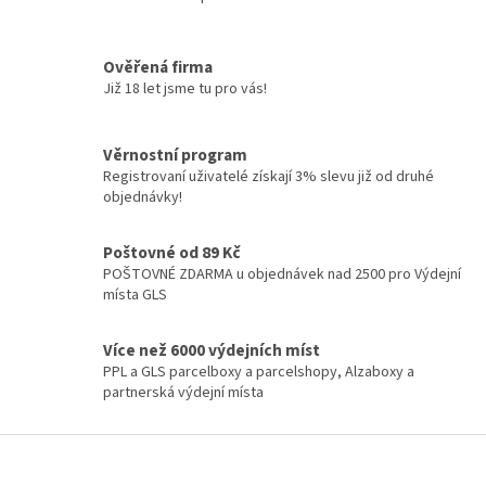
O
v
l
á
Ověřená firma
d
Již 18 let jsme tu pro vás!
a
c
í
Věrnostní program
p
Registrovaní uživatelé získají 3% slevu již od druhé
r
objednávky!
v
k
y
Poštovné od 89 Kč
v
POŠTOVNÉ ZDARMA u objednávek nad 2500 pro Výdejní
ý
místa GLS
p
i
Více než 6000 výdejních míst
s
PPL a GLS parcelboxy a parcelshopy, Alzaboxy a
u
partnerská výdejní místa
Z
á