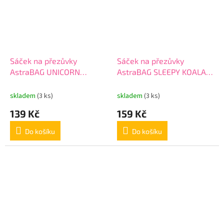
Sáček na přezůvky
Sáček na přezůvky
AstraBAG UNICORN
AstraBAG SLEEPY KOALA,
SQUAD, AD1, 507024046
AD1, 507024009
skladem
(3 ks)
skladem
(3 ks)
139 Kč
159 Kč
Do košíku
Do košíku