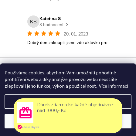
Používáme cookies, abychom Vám umožnili pohodlné
Vytvořil Shoptet
prohlížení webu a díky analýze provozu webu neustále
zlepšovali jeho funkce, výkon a použitelnost.
Více informací
Copyright 2026
Eshop U Terezky
. Všechna práva vyhrazena.
Nastavení
Dárek zdarma ke každé objednávce
nad 1000,- Kč
🚚 Doprava zdarma nad 2500 Kč | 🎒 Rodinné papírnictví a školní
Souhlasím
potřeby s tradicí od roku 2008!
uterezky.cz