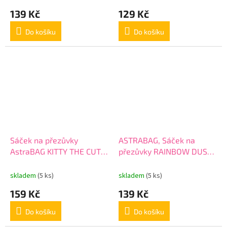
139 Kč
129 Kč
Do košíku
Do košíku
Sáček na přezůvky
ASTRABAG, Sáček na
AstraBAG KITTY THE CUTE,
přezůvky RAINBOW DUST,
AD1, 507023020
AD1, 507022022
skladem
(5 ks)
skladem
(5 ks)
159 Kč
139 Kč
Do košíku
Do košíku