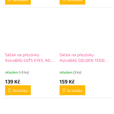
Sáček na přezůvky
Sáček na přezůvky
AstraBAG CAT´S EYES, AD1,
AstraBAG GOLDEN TEDDY,
507024037
AD1, 507024047
skladem
(>5 ks)
skladem
(3 ks)
139 Kč
159 Kč
Do košíku
Do košíku