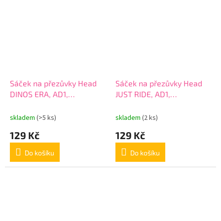
Sáček na přezůvky Head
Sáček na přezůvky Head
DINOS ERA, AD1,
JUST RIDE, AD1,
507022026
507022039
skladem
(>5 ks)
skladem
(2 ks)
129 Kč
129 Kč
Do košíku
Do košíku