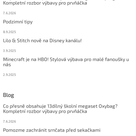
Kompletní rozbor výbavy pro prvňáčka
7.6.2026
Podzimní tipy
8.9.2025
Lilo & Stitch nově na Disney kanálu!
3.9.2025
Minecraft je na HBO! Stylová výbava pro malé fanoušky u
nás
2.9.2025
Blog
Co přesně obsahuje 13dílný školní megaset Oxybag?
Kompletní rozbor výbavy pro prvňáčka
7.6.2026
Pomozme zachránit srnčata před sekačkami