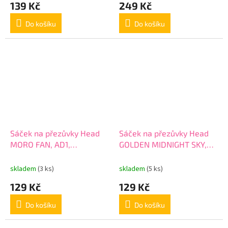
139 Kč
249 Kč
Do košíku
Do košíku
Sáček na přezůvky Head
Sáček na přezůvky Head
MORO FAN, AD1,
GOLDEN MIDNIGHT SKY,
507022049
AD1, 507022015
skladem
(3 ks)
skladem
(5 ks)
129 Kč
129 Kč
Do košíku
Do košíku