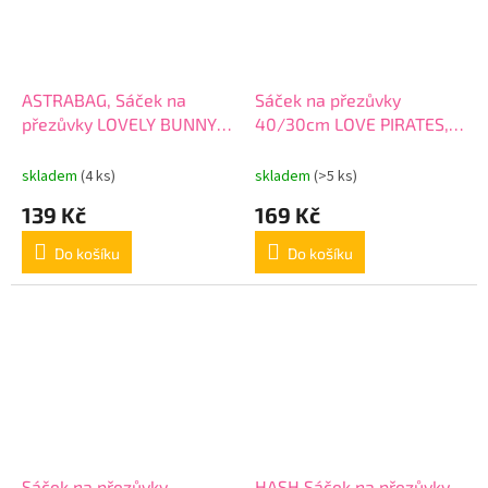
ASTRABAG, Sáček na
Sáček na přezůvky
přezůvky LOVELY BUNNY,
40/30cm LOVE PIRATES,
AD1, 507022044
KL10606
skladem
(4 ks)
skladem
(>5 ks)
139 Kč
169 Kč
Do košíku
Do košíku
Sáček na přezůvky
HASH Sáček na přezůvky