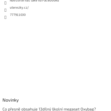
Navštivte nás také na Facebooku
uterezky.cz/
777911030
Novinky
Co přesně obsahuje 13dílný školní megaset Oxybag?