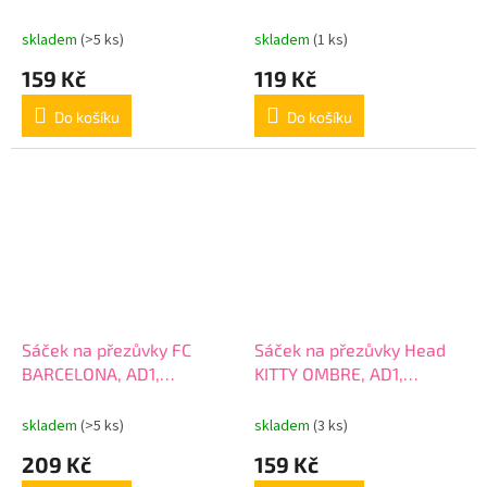
507024048
29054
skladem
(>5 ks)
skladem
(1 ks)
159 Kč
119 Kč
Do košíku
Do košíku
Sáček na přezůvky FC
Sáček na přezůvky Head
BARCELONA, AD1,
KITTY OMBRE, AD1,
507023033
507022052
skladem
(>5 ks)
skladem
(3 ks)
209 Kč
159 Kč