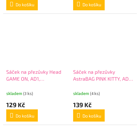
Do košíku
Do košíku
Sáček na přezůvky Head
Sáček na přezůvky
GAME ON, AD1,
AstraBAG PINK KITTY, AD1,
507022025
507022046
skladem
(3 ks)
skladem
(4 ks)
129 Kč
139 Kč
Do košíku
Do košíku