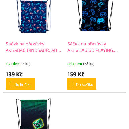
u
p
k
i
t
s
ů
p
r
o
d
Sáček na přezůvky
Sáček na přezůvky
u
AstraBAG DINOSAUR, AD1,
AstraBAG GO PLAYING,
k
507024011
AD1, 507024013
t
skladem
(4 ks)
skladem
(>5 ks)
ů
139 Kč
159 Kč
Do košíku
Do košíku