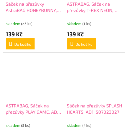
Sáček na přezůvky
ASTRABAG, Sáček na
AstraBAG HONEYBUNNY,
přezůvky T-REX NEON,
AD1, 507023021
AD1, 507023014
skladem
(>5 ks)
skladem
(1 ks)
139 Kč
139 Kč
Do košíku
Do košíku
ASTRABAG, Sáček na
Sáček na přezůvky SPLASH
přezůvky PLAY GAME, AD1,
HEARTS, AD1, 507023027
507023012
skladem
(5 ks)
skladem
(4 ks)