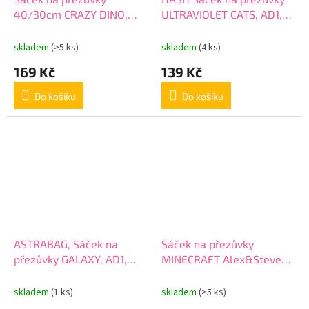
40/30cm CRAZY DINO,
ULTRAVIOLET CATS, AD1,
KL10995
507022040
skladem
(>5 ks)
skladem
(4 ks)
169 Kč
139 Kč
Do košíku
Do košíku
ASTRABAG, Sáček na
Sáček na přezůvky
přezůvky GALAXY, AD1,
MINECRAFT Alex&Steven,
507022020
507022041
skladem
(1 ks)
skladem
(>5 ks)