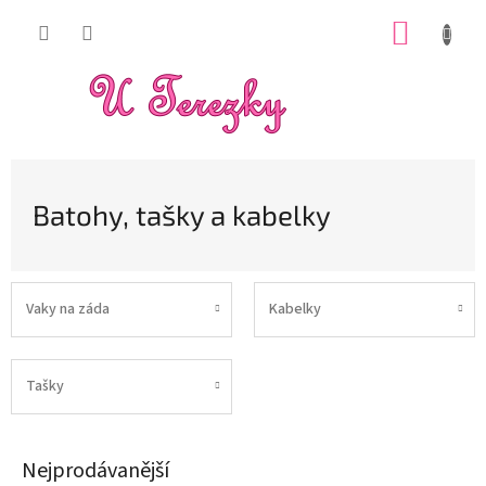
Přejít
NÁKUP
na
obsah
KOŠÍK
Batohy, tašky a kabelky
Vaky na záda
Kabelky
Tašky
Nejprodávanější