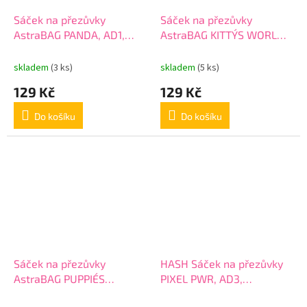
Sáček na přezůvky
Sáček na přezůvky
AstraBAG PANDA, AD1,
AstraBAG KITTY´S WORLD,
507024008
AD1, 507024001
skladem
(3 ks)
skladem
(5 ks)
129 Kč
129 Kč
Do košíku
Do košíku
Sáček na přezůvky
HASH Sáček na přezůvky
AstraBAG PUPPIE´S
PIXEL PWR, AD3,
WORLD, AD1, 507024002
507023040