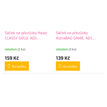
Sáček na přezůvky Head
Sáček na přezůvky
CLASSY GOLD, AD1,
AstraBAG GAME, AD1,
507023029
507023013
skladem
(1 ks)
skladem
(3 ks)
159 Kč
139 Kč
Do košíku
Do košíku