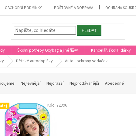
OBCHODNÍ PODMÍNKY
POŠTOVNÉ A DOPRAVA
OCHRANA SOUKR
HLEDAT
ady
Školní potřeby Oxybag a jiné 🎒✏️
Kancelář, škola, dárky
čky
Dětské autodoplňky
Auto - ochrany sedaček
učujeme
Nejlevnější
Nejdražší
Nejprodávanější
Abecedně
Kód:
72396
odej