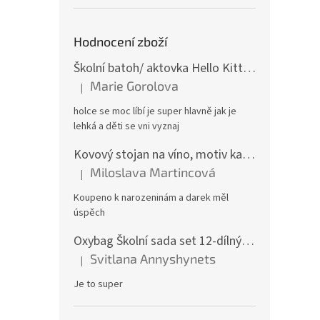
Hodnocení zboží
Školní batoh/ aktovka Hello Kitty, růžová
Marie Gorolova
|
Hodnocení produktu je 5 z 5 hvězdiček.
holce se moc líbí je super hlavně jak je
lehká a děti se vni vyznaj
Kovový stojan na víno, motiv kamion
Miloslava Martincová
|
Hodnocení produktu je 5 z 5 hvězdiček.
Koupeno k narozeninám a darek měl
úspěch
Oxybag Školní sada set 12-dílný OXY GO Playworld ve stylu Minecraft - batoh, penál, sáček a doplňky 0-47126/012
Svitlana Annyshynets
|
Hodnocení produktu je 5 z 5 hvězdiček.
Je to super