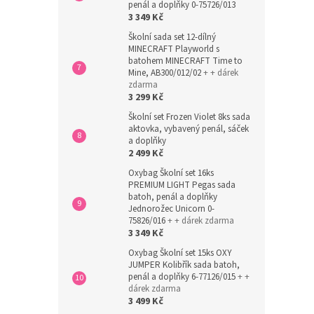
penál a doplňky 0-75726/013
3 349 Kč
Školní sada set 12-dílný
MINECRAFT Playworld s
batohem MINECRAFT Time to
Mine, AB300/012/02
+ + dárek
zdarma
3 299 Kč
Školní set Frozen Violet 8ks sada
aktovka, vybavený penál, sáček
a doplňky
2 499 Kč
Oxybag Školní set 16ks
PREMIUM LIGHT Pegas sada
batoh, penál a doplňky
Jednorožec Unicorn 0-
75826/016
+ + dárek zdarma
3 349 Kč
Oxybag Školní set 15ks OXY
JUMPER Kolibřík sada batoh,
penál a doplňky 6-77126/015
+ +
dárek zdarma
3 499 Kč