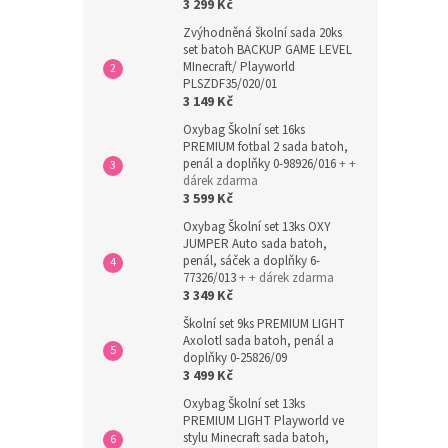
3 299 Kč
Zvýhodněná školní sada 20ks
set batoh BACKUP GAME LEVEL
MInecraft/ Playworld
PLSZDF35/020/01
3 149 Kč
Oxybag Školní set 16ks
PREMIUM fotbal 2 sada batoh,
penál a doplňky 0-98926/016
+ +
dárek zdarma
3 599 Kč
Oxybag Školní set 13ks OXY
JUMPER Auto sada batoh,
penál, sáček a doplňky 6-
77326/013
+ + dárek zdarma
3 349 Kč
Školní set 9ks PREMIUM LIGHT
Axolotl sada batoh, penál a
doplňky 0-25826/09
3 499 Kč
Oxybag Školní set 13ks
PREMIUM LIGHT Playworld ve
stylu Minecraft sada batoh,