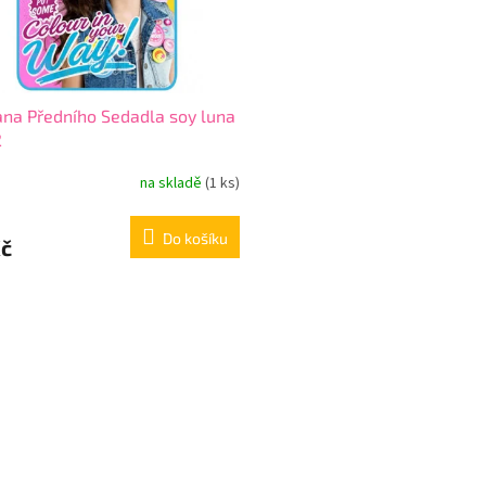
na Předního Sedadla soy luna
2
na skladě
(1 ks)
Do košíku
Kč
O
v
l
á
d
a
c
í
p
r