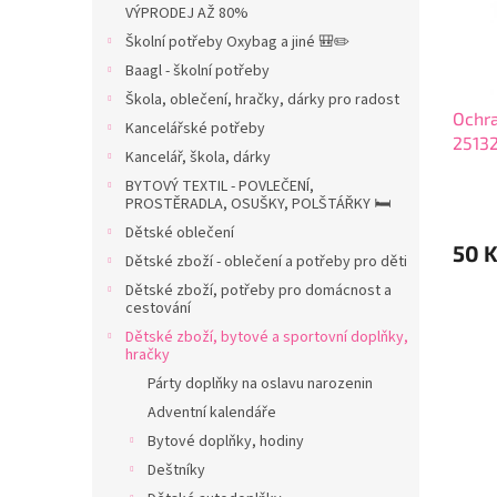
p
d
r
VÝPRODEJ AŽ 80%
r
u
a
Školní potřeby Oxybag a jiné 🎒✏️
o
k
n
Baagl - školní potřeby
d
t
n
u
ů
í
Škola, oblečení, hračky, dárky pro radost
Ochra
k
p
Kancelářské potřeby
2513
t
a
Kancelář, škola, dárky
ů
n
BYTOVÝ TEXTIL - POVLEČENÍ,
e
PROSTĚRADLA, OSUŠKY, POLŠTÁŘKY 🛏️
l
Dětské oblečení
50 
Dětské zboží - oblečení a potřeby pro děti
Dětské zboží, potřeby pro domácnost a
cestování
Dětské zboží, bytové a sportovní doplňky,
hračky
Párty doplňky na oslavu narozenin
Adventní kalendáře
Bytové doplňky, hodiny
Deštníky