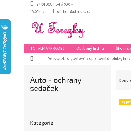
Přejít
777911030 Po-Pá 9,00 -
na
15,00hod
obchod@uterezky.cz
obsah
TOTÁLNÍ VÝPRODEJ
Oblíbený hrdina
Školní s
Domů
Dětské zboží, bytové a sportovní doplňky, hra
Ř
Auto - ochrany
a
Dopor
z
sedaček
e
V
n
Výpr
ý
í
P
p
p
o
Přeskočit
i
r
s
Kategorie
kategorie
s
o
t