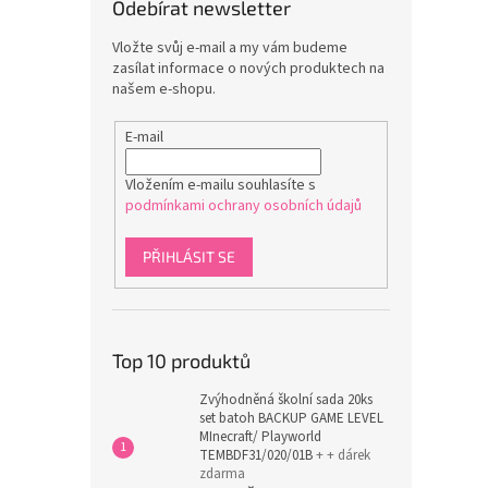
Odebírat newsletter
Vložte svůj e-mail a my vám budeme
zasílat informace o nových produktech na
našem e-shopu.
E-mail
Vložením e-mailu souhlasíte s
podmínkami ochrany osobních údajů
PŘIHLÁSIT SE
Top 10 produktů
Zvýhodněná školní sada 20ks
set batoh BACKUP GAME LEVEL
MInecraft/ Playworld
TEMBDF31/020/01B
+ + dárek
zdarma