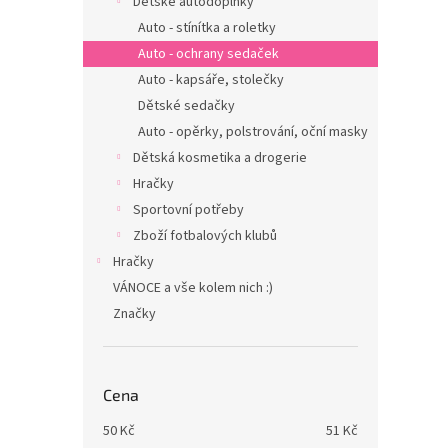
Dětské autodoplňky
Auto - stínítka a roletky
Auto - ochrany sedaček
Auto - kapsáře, stolečky
Dětské sedačky
Auto - opěrky, polstrování, oční masky
Dětská kosmetika a drogerie
Hračky
Sportovní potřeby
Zboží fotbalových klubů
Hračky
VÁNOCE a vše kolem nich :)
Značky
Cena
50
Kč
51
Kč