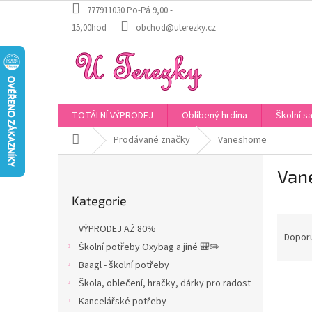
Přejít
777911030 Po-Pá 9,00 -
na
15,00hod
obchod@uterezky.cz
obsah
TOTÁLNÍ VÝPRODEJ
Oblíbený hrdina
Školní s
Domů
Prodávané značky
Vaneshome
P
Van
o
Přeskočit
s
Kategorie
kategorie
t
Ř
r
VÝPRODEJ AŽ 80%
a
a
Dopor
Školní potřeby Oxybag a jiné 🎒✏️
z
n
Baagl - školní potřeby
e
n
V
n
í
Škola, oblečení, hračky, dárky pro radost
ý
í
p
Kancelářské potřeby