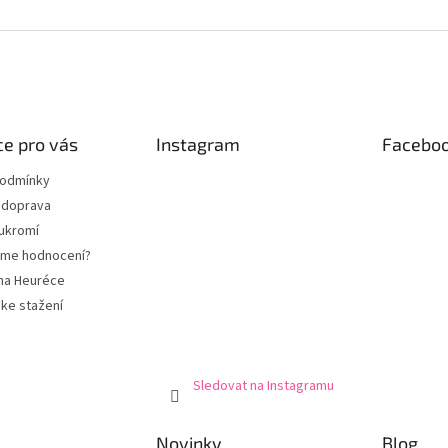
e pro vás
Instagram
Facebo
podmínky
 doprava
ukromí
eme hodnocení?
na Heuréce
ke stažení
Sledovat na Instagramu
Novinky
Blog