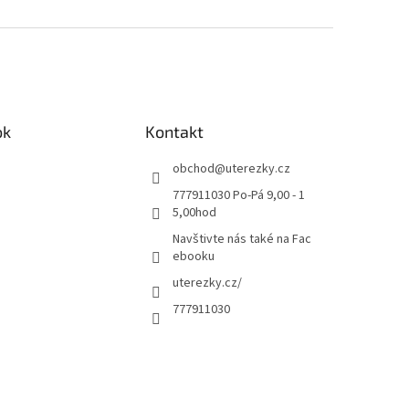
ok
Kontakt
obchod
@
uterezky.cz
777911030 Po-Pá 9,00 - 1
5,00hod
Navštivte nás také na Fac
ebooku
uterezky.cz/
777911030