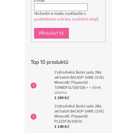
E-mail
Vložením e-mailu souhlasíte s
podmínkami ochrany osobních údajů
PŘIHLÁSIT SE
Top 10 produktů
Zvýhodněná školní sada 20ks
set batoh BACKUP GAME LEVEL
MInecraft/ Playworld
TEMBDF31/020/01B
+ + dárek
zdarma
3 299 Kč
Zvýhodněná školní sada 20ks
set batoh BACKUP GAME LEVEL
MInecraft/ Playworld
PLSZDF35/020/01
3 149 Kč