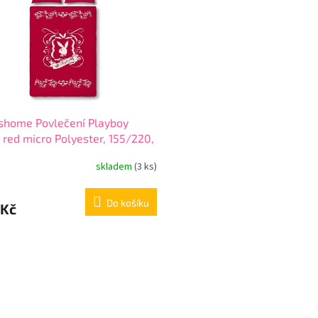
shome Povlečení Playboy
 red micro Polyester, 155/220,
0 cm
skladem
(3 ks)
Do košíku
 Kč
O
v
l
á
d
a