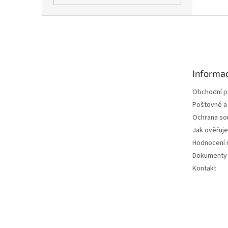
Z
á
p
a
t
Informac
í
Obchodní 
Poštovné a
Ochrana so
Jak ověřuj
Hodnocení 
Dokumenty 
Kontakt