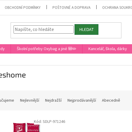
OBCHODNÍ PODMÍNKY
POŠTOVNÉ A DOPRAVA
OCHRANA SOUKR
HLEDAT
ady
Školní potřeby Oxybag a jiné 🎒✏️
Kancelář, škola, dárky
eshome
učujeme
Nejlevnější
Nejdražší
Nejprodávanější
Abecedně
Kód:
SDLP-971246