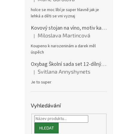
Hodnocení produktu je 5 z 5 hvězdiček.
holce se moc líbí je super hlavně jak je
lehká a děti se vni vyznaj
Kovový stojan na víno, motiv kamion
Miloslava Martincová
|
Hodnocení produktu je 5 z 5 hvězdiček.
Koupeno k narozeninám a darek měl
úspěch
Oxybag Školní sada set 12-dílný OXY GO Playworld ve stylu Minecraft - batoh, penál, sáček a doplňky 0-47126/012
Svitlana Annyshynets
|
Hodnocení produktu je 5 z 5 hvězdiček.
Je to super
Vyhledávání
HLEDAT