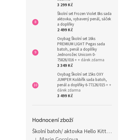
3 299 Kč
Školní set Frozen Violet 8ks sada
aktovka, vybavený penál, sáček
a doplňky
2 499 Kč
Oxybag Školní set 16ks
PREMIUM LIGHT Pegas sada
batoh, penál a doplňky
Jednorožec Unicorn 0-
75826/016
+ + dárek zdarma
3 349 Kč
Oxybag Školní set 15ks OXY
JUMPER Kolibřík sada batoh,
penál a doplňky 6-77126/015
+ +
dárek zdarma
3 499 Kč
Hodnocení zboží
Školní batoh/ aktovka Hello Kitty, růžová
Marie Gorolova
|