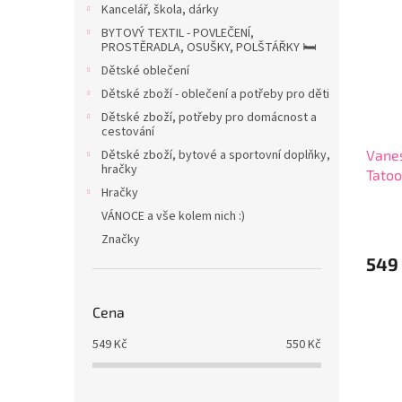
p
p
a
Kancelář, škola, dárky
i
r
n
BYTOVÝ TEXTIL - POVLEČENÍ,
s
o
e
PROSTĚRADLA, OSUŠKY, POLŠTÁŘKY 🛏️
p
d
l
Dětské oblečení
r
u
Dětské zboží - oblečení a potřeby pro děti
o
k
d
Dětské zboží, potřeby pro domácnost a
t
cestování
u
ů
Vane
Dětské zboží, bytové a sportovní doplňky,
k
hračky
Tatoo
t
Hračky
80/8
ů
VÁNOCE a vše kolem nich :)
Značky
549
Cena
549
Kč
550
Kč