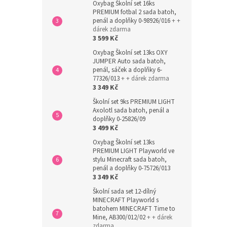
Oxybag Školní set 16ks
PREMIUM fotbal 2 sada batoh,
penál a doplňky 0-98926/016
+ +
dárek zdarma
3 599 Kč
Oxybag Školní set 13ks OXY
JUMPER Auto sada batoh,
penál, sáček a doplňky 6-
77326/013
+ + dárek zdarma
3 349 Kč
Školní set 9ks PREMIUM LIGHT
Axolotl sada batoh, penál a
doplňky 0-25826/09
3 499 Kč
Oxybag Školní set 13ks
PREMIUM LIGHT Playworld ve
stylu Minecraft sada batoh,
penál a doplňky 0-75726/013
3 349 Kč
Školní sada set 12-dílný
MINECRAFT Playworld s
batohem MINECRAFT Time to
Mine, AB300/012/02
+ + dárek
zdarma