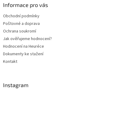
a
a
Informace pro vás
c
t
í
Obchodní podmínky
í
p
Poštovné a doprava
r
v
Ochrana soukromí
k
Jak ověřujeme hodnocení?
y
Hodnocení na Heuréce
v
ý
Dokumenty ke stažení
p
Kontakt
i
s
u
Instagram