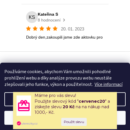
Vytvořil Shoptet
Používáme cookies, abychom Vám umožnili pohodlné
prohlížení webu a díky analýze provozu webu neustále
Copyright 2026
Eshop U Terezky
. Všechna práva vyhrazena.
zlepšovali jeho funkce, výkon a použitelnost.
Více informací
Máme pro vás slevu!
Nastavení
Použijte slevový kód "
cervenec20
" a
získejte slevu
20 Kč
na na nákup nad
1000,- Kč.
🚚 Doprava zdarma nad 2500 Kč | 🎒 Rodinné papírnictví a školní
Souhlasím
potřeby s tradicí od roku 2008!
uterezky.cz