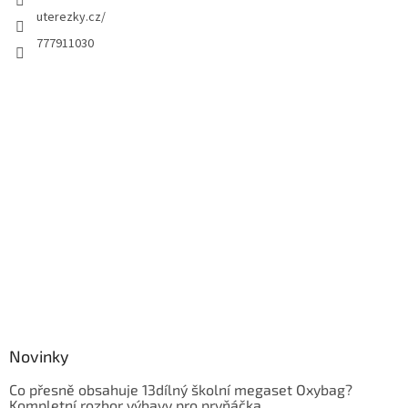
uterezky.cz/
777911030
Novinky
Co přesně obsahuje 13dílný školní megaset Oxybag?
Kompletní rozbor výbavy pro prvňáčka