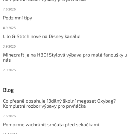
7.6.2026
Podzimní tipy
8.9.2025
Lilo & Stitch nově na Disney kanálu!
3.9.2025
Minecraft je na HBO! Stylová výbava pro malé fanoušky u
nás
2.9.2025
Blog
Co přesně obsahuje 13dílný školní megaset Oxybag?
Kompletní rozbor výbavy pro prvňáčka
7.6.2026
Pomozme zachránit srnčata před sekačkami