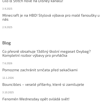
Lilo & Stitch nově na Disney kanálu!
3.9.2025
Minecraft je na HBO! Stylová výbava pro malé fanoušky u
nás
2.9.2025
Blog
Co přesně obsahuje 13dílný školní megaset Oxybag?
Kompletní rozbor výbavy pro prvňáčka
7.6.2026
Pomozme zachránit srnčata před sekačkami
12.1.2026
Bouncibles – veselé příšerky, které si zamilujete
3.10.2025
Fenomén Wednesday opět ovládá svět!