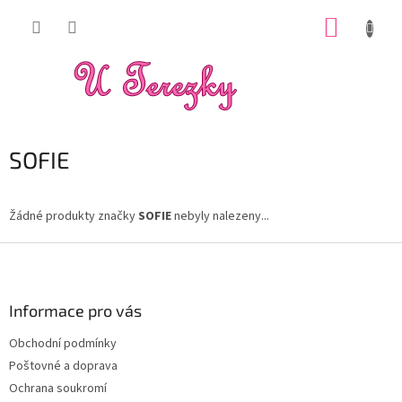
Přejít
NÁKUP
na
obsah
KOŠÍK
SOFIE
Žádné produkty značky
SOFIE
nebyly nalezeny...
Z
á
p
a
Informace pro vás
t
Obchodní podmínky
í
Poštovné a doprava
Ochrana soukromí