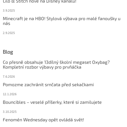
Lilo & Stitch nově na Disney kanálu!
3.9.2025
Minecraft je na HBO! Stylová výbava pro malé fanoušky u
nás
2.9.2025
Blog
Co přesně obsahuje 13dílný školní megaset Oxybag?
Kompletní rozbor výbavy pro prvňáčka
7.6.2026
Pomozme zachránit srnčata před sekačkami
12.1.2026
Bouncibles – veselé příšerky, které si zamilujete
3.10.2025
Fenomén Wednesday opět ovládá svět!