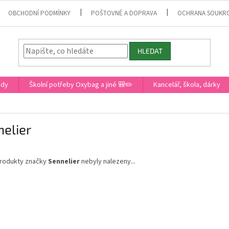
OBCHODNÍ PODMÍNKY
POŠTOVNÉ A DOPRAVA
OCHRANA SOUKR
HLEDAT
ady
Školní potřeby Oxybag a jiné 🎒✏️
Kancelář, škola, dárky
elier
rodukty značky
Sennelier
nebyly nalezeny...