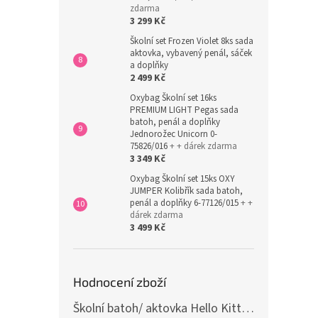
zdarma
3 299 Kč
Školní set Frozen Violet 8ks sada
aktovka, vybavený penál, sáček
a doplňky
2 499 Kč
Oxybag Školní set 16ks
PREMIUM LIGHT Pegas sada
batoh, penál a doplňky
Jednorožec Unicorn 0-
75826/016
+ + dárek zdarma
3 349 Kč
Oxybag Školní set 15ks OXY
JUMPER Kolibřík sada batoh,
penál a doplňky 6-77126/015
+ +
dárek zdarma
3 499 Kč
Hodnocení zboží
Školní batoh/ aktovka Hello Kitty, růžová