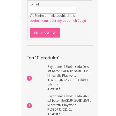
E-mail
Vložením e-mailu souhlasíte s
podmínkami ochrany osobních údajů
PŘIHLÁSIT SE
Top 10 produktů
Zvýhodněná školní sada 20ks
set batoh BACKUP GAME LEVEL
MInecraft/ Playworld
TEMBDF31/020/01B
+ + dárek
zdarma
3 299 Kč
Zvýhodněná školní sada 20ks
set batoh BACKUP GAME LEVEL
MInecraft/ Playworld
PLSZDF35/020/01
3 149 Kč