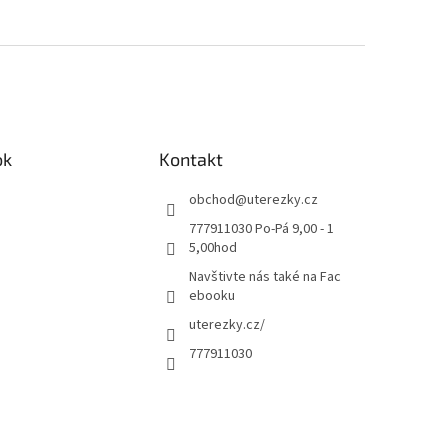
ok
Kontakt
obchod
@
uterezky.cz
777911030 Po-Pá 9,00 - 1
5,00hod
Navštivte nás také na Fac
ebooku
uterezky.cz/
777911030