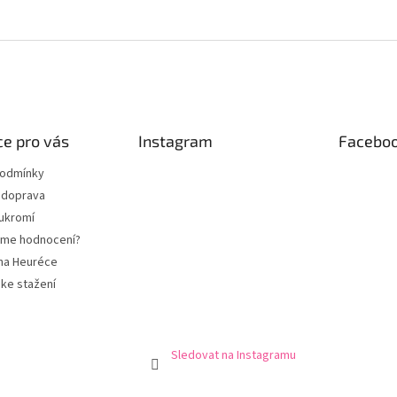
e pro vás
Instagram
Facebo
podmínky
 doprava
ukromí
eme hodnocení?
na Heuréce
ke stažení
Sledovat na Instagramu