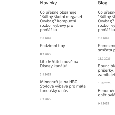
Novinky
Blog
Co přesně obsahuje
Co přesn
13dílný školní megaset
13dílný 
Oxybag? Kompletní
Oxybag? 
rozbor výbavy pro
rozbor v
prvňáčka
prvňáčka
7.6.2026
7.6.2026
Podzimní tipy
Pomozme
srnčata 
8.9.2025
12.1.2026
Lilo & Stitch nově na
Disney kanálu!
Bouncibl
příšerky, 
zamiluje
3.9.2025
Minecraft je na HBO!
3.10.2025
Stylová výbava pro malé
fanoušky u nás
Fenomén
opět ovlá
2.9.2025
9.9.2025