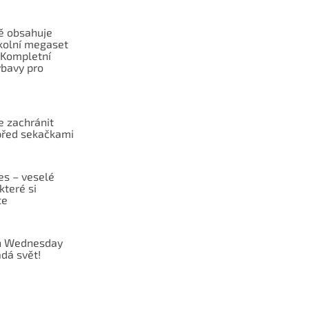
ě obsahuje
školní megaset
Kompletní
ýbavy pro
 zachránit
před sekačkami
es – veselé
které si
te
 Wednesday
dá svět!