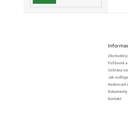
Z
á
p
a
t
Informac
í
Obchodní 
Poštovné a
Ochrana so
Jak ověřuj
Hodnocení 
Dokumenty 
Kontakt