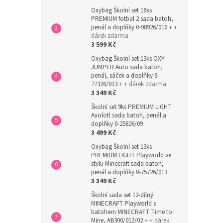
Oxybag Školní set 16ks
PREMIUM fotbal 2 sada batoh,
penál a doplňky 0-98926/016
+ +
dárek zdarma
3 599 Kč
Oxybag Školní set 13ks OXY
JUMPER Auto sada batoh,
penál, sáček a doplňky 6-
77326/013
+ + dárek zdarma
3 349 Kč
Školní set 9ks PREMIUM LIGHT
Axolotl sada batoh, penál a
doplňky 0-25826/09
3 499 Kč
Oxybag Školní set 13ks
PREMIUM LIGHT Playworld ve
stylu Minecraft sada batoh,
penál a doplňky 0-75726/013
3 349 Kč
Školní sada set 12-dílný
MINECRAFT Playworld s
batohem MINECRAFT Time to
Mine, AB300/012/02
+ + dárek