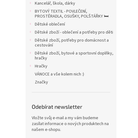
a
Kancelář, škola, dárky
n
BYTOVÝ TEXTIL - POVLEČENÍ,
e
PROSTĚRADLA, OSUŠKY, POLŠTÁŘKY 🛏️
l
Dětské oblečení
Dětské zboží - oblečení a potřeby pro děti
Dětské zboží, potřeby pro domácnost a
cestování
Dětské zboží, bytové a sportovní doplňky,
hračky
Hračky
VÁNOCE a vše kolem nich :)
Značky
Odebírat newsletter
Vložte svůj e-mail a my vám budeme
zasílat informace o nových produktech na
našem e-shopu.