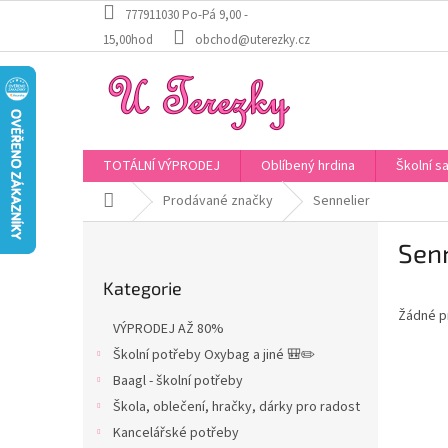
Přejít
777911030 Po-Pá 9,00 -
na
15,00hod
obchod@uterezky.cz
obsah
TOTÁLNÍ VÝPRODEJ
Oblíbený hrdina
Školní s
Domů
Prodávané značky
Sennelier
P
Senn
o
Přeskočit
s
Kategorie
kategorie
t
Žádné p
r
VÝPRODEJ AŽ 80%
a
Školní potřeby Oxybag a jiné 🎒✏️
n
Baagl - školní potřeby
n
í
Škola, oblečení, hračky, dárky pro radost
p
Kancelářské potřeby