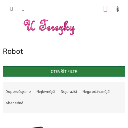
Přejít
NÁKUP
na
obsah
KOŠÍK
Robot
OTEVŘÍT FILTR
Ř
a
Doporučujeme
Nejlevnější
Nejdražší
Nejprodávanější
z
e
Abecedně
n
í
V
p
ý