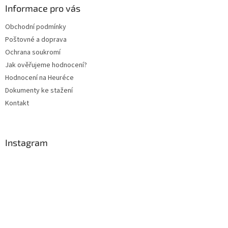
a
a
Informace pro vás
c
t
í
Obchodní podmínky
í
p
Poštovné a doprava
r
v
Ochrana soukromí
k
Jak ověřujeme hodnocení?
y
Hodnocení na Heuréce
v
ý
Dokumenty ke stažení
p
Kontakt
i
s
u
Instagram