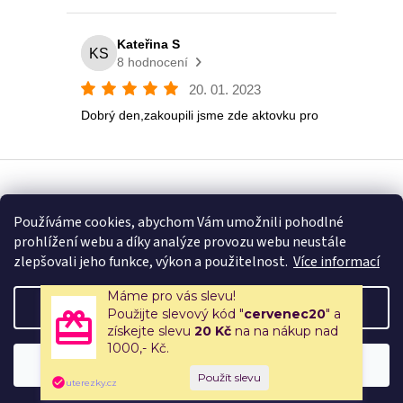
Vytvořil Shoptet
Používáme cookies, abychom Vám umožnili pohodlné
prohlížení webu a díky analýze provozu webu neustále
Copyright 2026
Eshop U Terezky
. Všechna práva vyhrazena.
zlepšovali jeho funkce, výkon a použitelnost.
Více informací
Máme pro vás slevu!
Nastavení
Použijte slevový kód "
cervenec20
" a
získejte slevu
20 Kč
na na nákup nad
POZOR, V PÁTEK 31.7.2026 MÁ NÁŠ ESHOP DOVOLENOU, DĚKUJEME ZA
1000,- Kč.
POCHOPENÍ. 🚚 Doprava zdarma nad 2500 Kč | 🎒 Rodinné papírnictví a
Souhlasím
školní potřeby s tradicí od roku 2008!
uterezky.cz