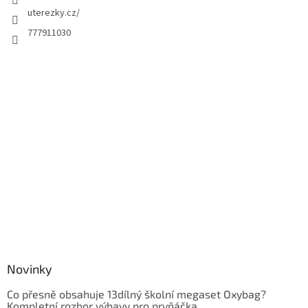
uterezky.cz/
777911030
Novinky
Co přesně obsahuje 13dílný školní megaset Oxybag?
Kompletní rozbor výbavy pro prvňáčka