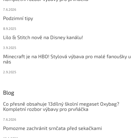
7.6.2026
Podzimní tipy
8.9.2025
Lilo & Stitch nově na Disney kanálu!
3.9.2025
Minecraft je na HBO! Stylová výbava pro malé fanoušky u
nás
2.9.2025
Blog
Co přesně obsahuje 13dílný školní megaset Oxybag?
Kompletní rozbor výbavy pro prvňáčka
7.6.2026
Pomozme zachránit srnčata před sekačkami