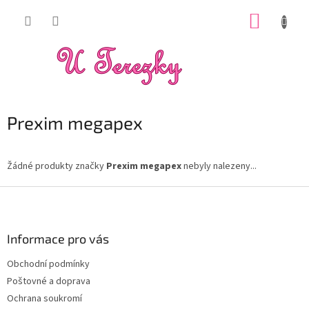
Přejít
NÁKUP
na
obsah
KOŠÍK
Prexim megapex
Žádné produkty značky
Prexim megapex
nebyly nalezeny...
Z
á
p
a
Informace pro vás
t
Obchodní podmínky
í
Poštovné a doprava
Ochrana soukromí