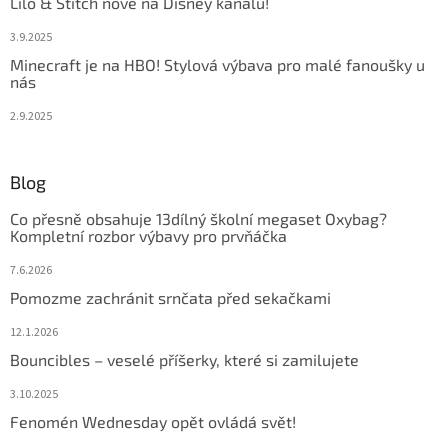
Lilo & Stitch nově na Disney kanálu!
3.9.2025
Minecraft je na HBO! Stylová výbava pro malé fanoušky u
nás
2.9.2025
Blog
Co přesně obsahuje 13dílný školní megaset Oxybag?
Kompletní rozbor výbavy pro prvňáčka
7.6.2026
Pomozme zachránit srnčata před sekačkami
12.1.2026
Bouncibles – veselé příšerky, které si zamilujete
3.10.2025
Fenomén Wednesday opět ovládá svět!