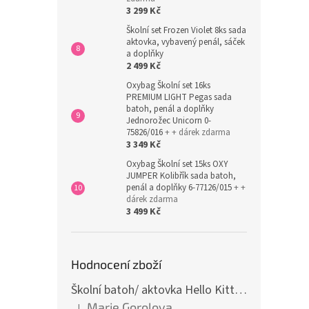
3 299 Kč
Školní set Frozen Violet 8ks sada
aktovka, vybavený penál, sáček
a doplňky
2 499 Kč
Oxybag Školní set 16ks
PREMIUM LIGHT Pegas sada
batoh, penál a doplňky
Jednorožec Unicorn 0-
75826/016
+ + dárek zdarma
3 349 Kč
Oxybag Školní set 15ks OXY
JUMPER Kolibřík sada batoh,
penál a doplňky 6-77126/015
+ +
dárek zdarma
3 499 Kč
Hodnocení zboží
Školní batoh/ aktovka Hello Kitty, růžová
Marie Gorolova
|