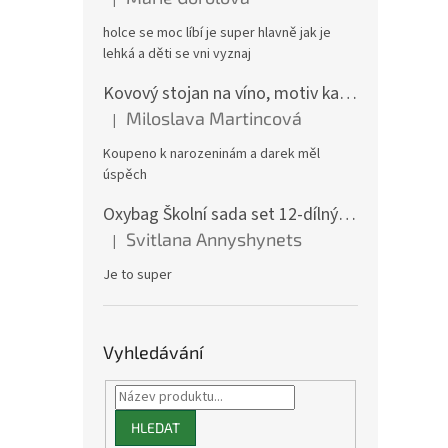
Hodnocení produktu je 5 z 5 hvězdiček.
holce se moc líbí je super hlavně jak je
lehká a děti se vni vyznaj
Kovový stojan na víno, motiv kamion
Miloslava Martincová
|
Hodnocení produktu je 5 z 5 hvězdiček.
Koupeno k narozeninám a darek měl
úspěch
Oxybag Školní sada set 12-dílný OXY GO Playworld ve stylu Minecraft - batoh, penál, sáček a doplňky 0-47126/012
Svitlana Annyshynets
|
Hodnocení produktu je 5 z 5 hvězdiček.
Je to super
Vyhledávání
HLEDAT