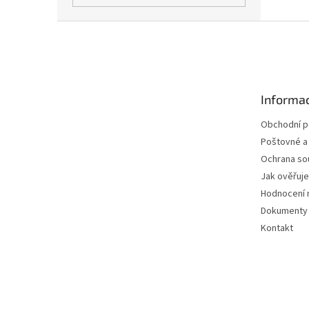
Z
á
p
a
t
Informac
í
Obchodní 
Poštovné a
Ochrana so
Jak ověřuj
Hodnocení 
Dokumenty 
Kontakt