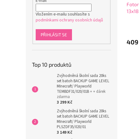
E-mail
Fotor
13x1
Vložením e-mailu souhlasíte s
podmínkami ochrany osobních údajů
PŘIHLÁSIT SE
409
Top 10 produktů
Zvýhodněná školní sada 20ks
set batoh BACKUP GAME LEVEL
MInecraft/ Playworld
TEMBDF31/020/01B
+ + dárek
zdarma
3 299 Kč
Zvýhodněná školní sada 20ks
set batoh BACKUP GAME LEVEL
MInecraft/ Playworld
PLSZDF35/020/01
3 149 Kč