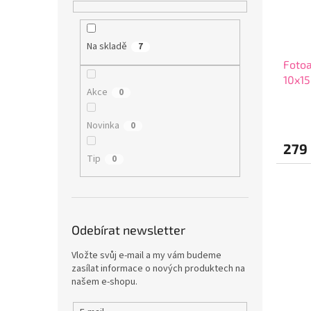
Na skladě
7
Fotoa
10x1
Akce
0
Novinka
0
279
Tip
0
Odebírat newsletter
Vložte svůj e-mail a my vám budeme
zasílat informace o nových produktech na
našem e-shopu.