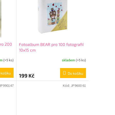
ro 200
Fotoalbum BEAR pro 100 fotografií
10x15 cm
em
(>5 ks)
skladem
(>5 ks)
 košíku
Do košíku
199 Kč
JP990147
Kód:
JP9600 61