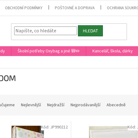
OBCHODNÍ PODMÍNKY
POŠTOVNÉ A DOPRAVA
OCHRANA SOUKR
HLEDAT
ady
Školní potřeby Oxybag a jiné 🎒✏️
Kancelář, škola, dárky
LDOM
učujeme
Nejlevnější
Nejdražší
Nejprodávanější
Abecedně
Kód:
JP990212
Kód: