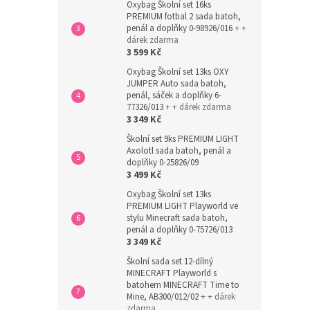
Oxybag Školní set 16ks
PREMIUM fotbal 2 sada batoh,
penál a doplňky 0-98926/016
+ +
dárek zdarma
3 599 Kč
Oxybag Školní set 13ks OXY
JUMPER Auto sada batoh,
penál, sáček a doplňky 6-
77326/013
+ + dárek zdarma
3 349 Kč
Školní set 9ks PREMIUM LIGHT
Axolotl sada batoh, penál a
doplňky 0-25826/09
3 499 Kč
Oxybag Školní set 13ks
PREMIUM LIGHT Playworld ve
stylu Minecraft sada batoh,
penál a doplňky 0-75726/013
3 349 Kč
Školní sada set 12-dílný
MINECRAFT Playworld s
batohem MINECRAFT Time to
Mine, AB300/012/02
+ + dárek
zdarma