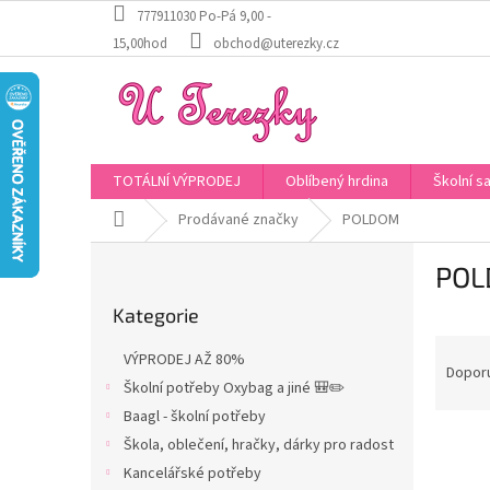
Přejít
777911030 Po-Pá 9,00 -
na
15,00hod
obchod@uterezky.cz
obsah
TOTÁLNÍ VÝPRODEJ
Oblíbený hrdina
Školní s
Domů
Prodávané značky
POLDOM
P
PO
o
Přeskočit
s
Kategorie
kategorie
t
Ř
r
VÝPRODEJ AŽ 80%
a
a
Dopor
Školní potřeby Oxybag a jiné 🎒✏️
z
n
Baagl - školní potřeby
e
n
V
n
í
Škola, oblečení, hračky, dárky pro radost
ý
í
p
Kancelářské potřeby