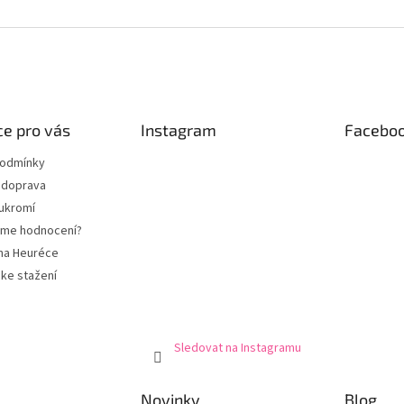
e pro vás
Instagram
Facebo
podmínky
 doprava
ukromí
eme hodnocení?
na Heuréce
ke stažení
Sledovat na Instagramu
Novinky
Blog