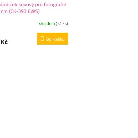
ámeček kovový pro fotografie
8 cm (CK-393 EWS)
skladem
(>5 ks)
Do košíku
 Kč
O
v
l
á
d
a
c
í
p
r
v
k
y
v
ý