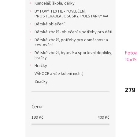
p
p
a
Kancelář, škola, dárky
i
r
n
BYTOVÝ TEXTIL - POVLEČENÍ,
s
o
e
PROSTĚRADLA, OSUŠKY, POLŠTÁŘKY 🛏️
p
d
l
Dětské oblečení
r
u
Dětské zboží - oblečení a potřeby pro děti
o
k
d
Dětské zboží, potřeby pro domácnost a
t
cestování
u
ů
Fotoa
Dětské zboží, bytové a sportovní doplňky,
k
hračky
10x1
t
Hračky
ů
VÁNOCE a vše kolem nich :)
Značky
279
Cena
199
Kč
409
Kč