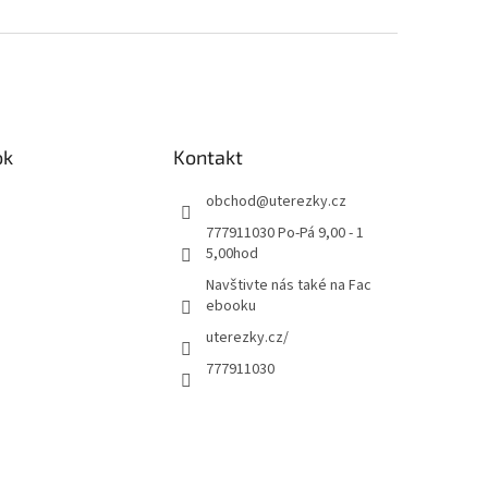
ok
Kontakt
obchod
@
uterezky.cz
777911030 Po-Pá 9,00 - 1
5,00hod
Navštivte nás také na Fac
ebooku
uterezky.cz/
777911030