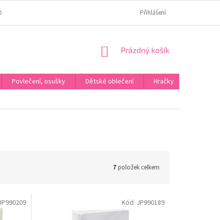
OMÍ
JAK OVĚŘUJEME HODNOCENÍ?
HODNOCENÍ NA HEURÉCE
Přihlášení
NÁKUPNÍ
Prázdný košík
KOŠÍK
Povlečení, osušky
Dětské oblečení
Hračky
Karneva
7
položek celkem
JP990209
Kód:
JP990189