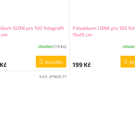
lbum SLON pro 100 fotografií
Fotoalbum LONA pro 100 foto
5 cm
10x15 cm
skladem
(>5 ks)
sklad
Do košíku
Do
 Kč
199 Kč
Kód:
JP9600 37