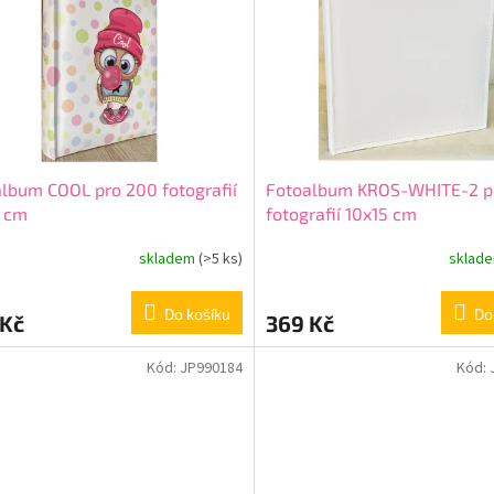
lbum COOL pro 200 fotografií
Fotoalbum KROS-WHITE-2 p
5 cm
fotografií 10x15 cm
skladem
(>5 ks)
sklad
Do košíku
Do
 Kč
369 Kč
Kód:
JP990184
Kód: