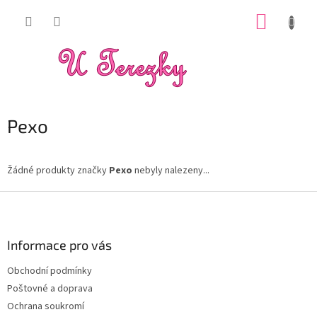
Přejít
NÁKUP
na
obsah
KOŠÍK
Pexo
Žádné produkty značky
Pexo
nebyly nalezeny...
Z
á
p
a
Informace pro vás
t
Obchodní podmínky
í
Poštovné a doprava
Ochrana soukromí