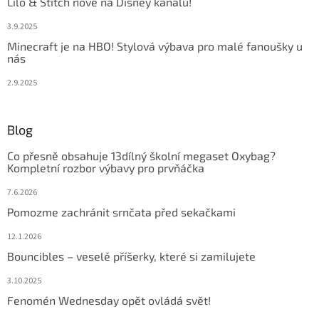
Lilo & Stitch nově na Disney kanálu!
3.9.2025
Minecraft je na HBO! Stylová výbava pro malé fanoušky u
nás
2.9.2025
Blog
Co přesně obsahuje 13dílný školní megaset Oxybag?
Kompletní rozbor výbavy pro prvňáčka
7.6.2026
Pomozme zachránit srnčata před sekačkami
12.1.2026
Bouncibles – veselé příšerky, které si zamilujete
3.10.2025
Fenomén Wednesday opět ovládá svět!