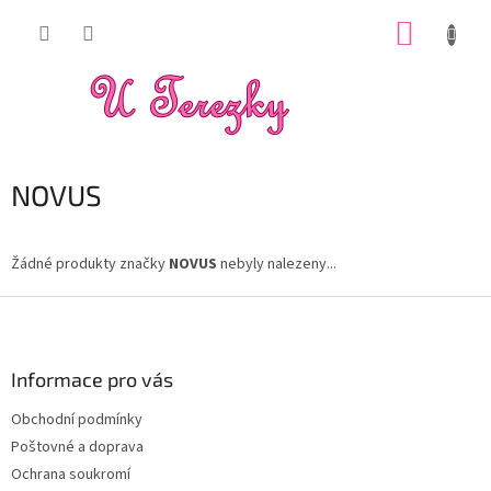
Přejít
NÁKUP
na
obsah
KOŠÍK
NOVUS
Žádné produkty značky
NOVUS
nebyly nalezeny...
Z
á
p
a
Informace pro vás
t
Obchodní podmínky
í
Poštovné a doprava
Ochrana soukromí