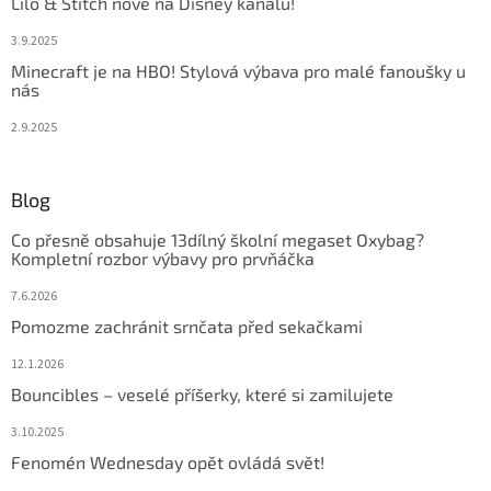
Lilo & Stitch nově na Disney kanálu!
3.9.2025
Minecraft je na HBO! Stylová výbava pro malé fanoušky u
nás
2.9.2025
Blog
Co přesně obsahuje 13dílný školní megaset Oxybag?
Kompletní rozbor výbavy pro prvňáčka
7.6.2026
Pomozme zachránit srnčata před sekačkami
12.1.2026
Bouncibles – veselé příšerky, které si zamilujete
3.10.2025
Fenomén Wednesday opět ovládá svět!