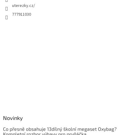
uterezky.cz/
777911030
Novinky
Co přesně obsahuje 13dílný školní megaset Oxybag?
Kompletní rozbor výbavy pro prvňáčka