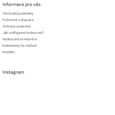
a
a
Informace pro vás
c
t
í
Obchodní podmínky
í
p
Poštovné a doprava
r
v
Ochrana soukromí
k
Jak ověřujeme hodnocení?
y
Hodnocení na Heuréce
v
ý
Dokumenty ke stažení
p
Kontakt
i
s
u
Instagram