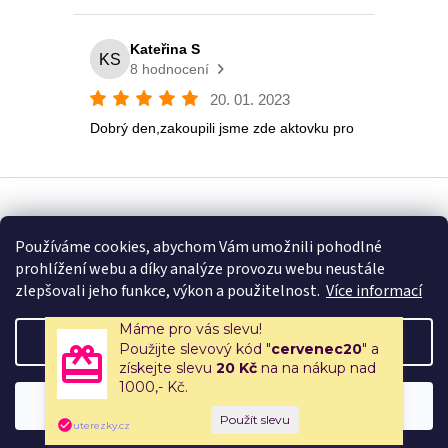
Vytvořil Shoptet
Používáme cookies, abychom Vám umožnili pohodlné
prohlížení webu a díky analýze provozu webu neustále
Copyright 2026
Eshop U Terezky
. Všechna práva vyhrazena.
zlepšovali jeho funkce, výkon a použitelnost.
Více informací
Máme pro vás slevu!
Nastavení
Použijte slevový kód "
cervenec20
" a
získejte slevu
20 Kč
na na nákup nad
1000,- Kč.
🚚 Doprava zdarma nad 2500 Kč | 🎒 Rodinné papírnictví a školní
Souhlasím
potřeby s tradicí od roku 2008!
uterezky.cz