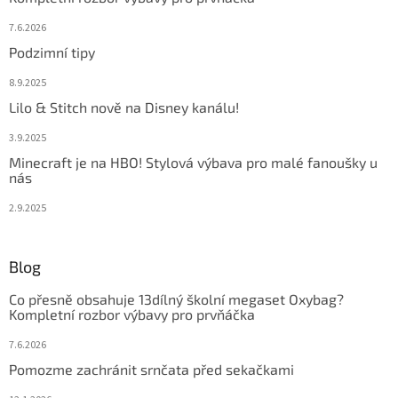
7.6.2026
Podzimní tipy
8.9.2025
Lilo & Stitch nově na Disney kanálu!
3.9.2025
Minecraft je na HBO! Stylová výbava pro malé fanoušky u
nás
2.9.2025
Blog
Co přesně obsahuje 13dílný školní megaset Oxybag?
Kompletní rozbor výbavy pro prvňáčka
7.6.2026
Pomozme zachránit srnčata před sekačkami