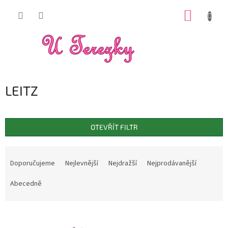
Přejít
NÁKUP
na
obsah
KOŠÍK
LEITZ
OTEVŘÍT FILTR
Ř
a
Doporučujeme
Nejlevnější
Nejdražší
Nejprodávanější
z
e
Abecedně
n
í
V
p
ý