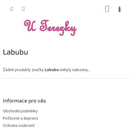
Přejít
NÁKUP
na
obsah
KOŠÍK
Labubu
Žádné produkty značky
Labubu
nebyly nalezeny...
Z
á
p
a
Informace pro vás
t
Obchodní podmínky
í
Poštovné a doprava
Ochrana soukromí