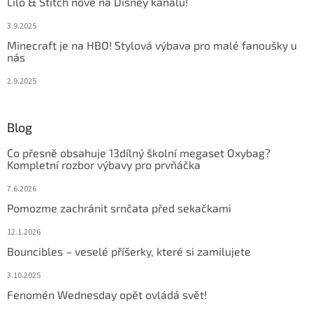
Lilo & Stitch nově na Disney kanálu!
3.9.2025
Minecraft je na HBO! Stylová výbava pro malé fanoušky u
nás
2.9.2025
Blog
Co přesně obsahuje 13dílný školní megaset Oxybag?
Kompletní rozbor výbavy pro prvňáčka
7.6.2026
Pomozme zachránit srnčata před sekačkami
12.1.2026
Bouncibles – veselé příšerky, které si zamilujete
3.10.2025
Fenomén Wednesday opět ovládá svět!