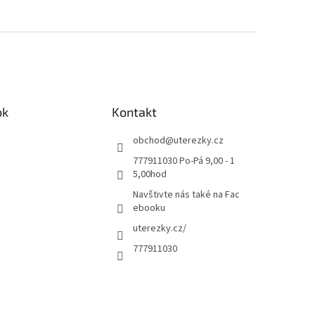
ok
Kontakt
obchod
@
uterezky.cz
777911030 Po-Pá 9,00 - 1
5,00hod
Navštivte nás také na Fac
ebooku
uterezky.cz/
777911030