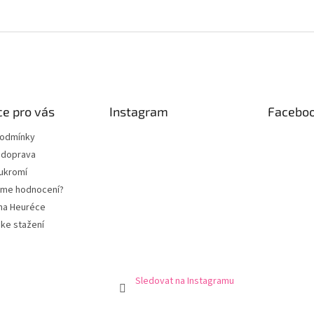
e pro vás
Instagram
Facebo
podmínky
 doprava
ukromí
eme hodnocení?
na Heuréce
ke stažení
Sledovat na Instagramu