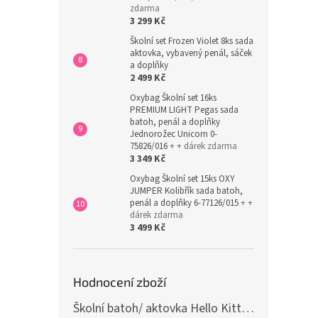
zdarma
3 299 Kč
Školní set Frozen Violet 8ks sada
aktovka, vybavený penál, sáček
a doplňky
2 499 Kč
Oxybag Školní set 16ks
PREMIUM LIGHT Pegas sada
batoh, penál a doplňky
Jednorožec Unicorn 0-
75826/016
+ + dárek zdarma
3 349 Kč
Oxybag Školní set 15ks OXY
JUMPER Kolibřík sada batoh,
penál a doplňky 6-77126/015
+ +
dárek zdarma
3 499 Kč
Hodnocení zboží
Školní batoh/ aktovka Hello Kitty, růžová