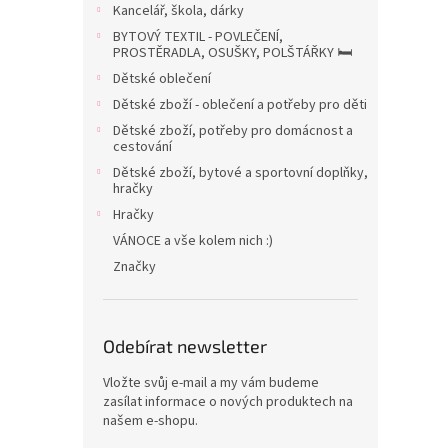
a
Kancelář, škola, dárky
n
BYTOVÝ TEXTIL - POVLEČENÍ,
e
PROSTĚRADLA, OSUŠKY, POLŠTÁŘKY 🛏️
l
Dětské oblečení
Dětské zboží - oblečení a potřeby pro děti
Dětské zboží, potřeby pro domácnost a
cestování
Dětské zboží, bytové a sportovní doplňky,
hračky
Hračky
VÁNOCE a vše kolem nich :)
Značky
Odebírat newsletter
Vložte svůj e-mail a my vám budeme
zasílat informace o nových produktech na
našem e-shopu.