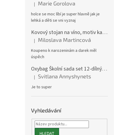
Marie Gorolova
|
Hodnocení produktu je 5 z 5 hvězdiček.
holce se moc líbí je super hlavně jak je
lehká a děti se vni vyznaj
Kovový stojan na víno, motiv kamion
Miloslava Martincová
|
Hodnocení produktu je 5 z 5 hvězdiček.
Koupeno k narozeninám a darek měl
úspěch
Oxybag Školní sada set 12-dílný OXY GO Playworld ve stylu Minecraft - batoh, penál, sáček a doplňky 0-47126/012
Svitlana Annyshynets
|
Hodnocení produktu je 5 z 5 hvězdiček.
Je to super
Vyhledávání
HLEDAT