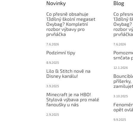
Novinky
Blog
Co přesně obsahuje
Co přesn
13dílný školní megaset
13dílný 
Oxybag? Kompletní
Oxybag? 
rozbor výbavy pro
rozbor v
prvňáčka
prvňáčka
7.6.2026
7.6.2026
Podzimní tipy
Pomozme
srnčata 
8.9.2025
12.1.2026
Lilo & Stitch nově na
Disney kanálu!
Bouncibl
příšerky, 
zamiluje
3.9.2025
Minecraft je na HBO!
3.10.2025
Stylová výbava pro malé
fanoušky u nás
Fenomén
opět ovlá
2.9.2025
9.9.2025