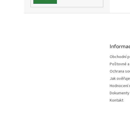
Z
á
p
a
t
Informac
í
Obchodní 
Poštovné a
Ochrana so
Jak ověřuj
Hodnocení 
Dokumenty 
Kontakt