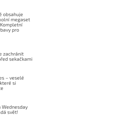
ě obsahuje
školní megaset
Kompletní
ýbavy pro
 zachránit
před sekačkami
es – veselé
které si
te
 Wednesday
dá svět!