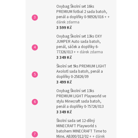
Oxybag Školní set 16ks
PREMIUM fotbal 2 sada batoh,
penál a doplňky 0-98926/016
+ +
dárek zdarma
3 599 Kč
Oxybag Školní set 13ks OXY
JUMPER Auto sada batoh,
penál, sáček a doplňky 6-
77326/013
+ + dárek zdarma
3 349 Kč
Školní set 9ks PREMIUM LIGHT
Axolotl sada batoh, penál a
doplňky 0-25826/09
3 499 Kč
Oxybag Školní set 13ks
PREMIUM LIGHT Playworld ve
stylu Minecraft sada batoh,
penál a doplňky 0-75726/013
3 349 Kč
Školní sada set 12-dílný
MINECRAFT Playworld s
batohem MINECRAFT Time to
Mine, AB300/012/02
+ + dárek