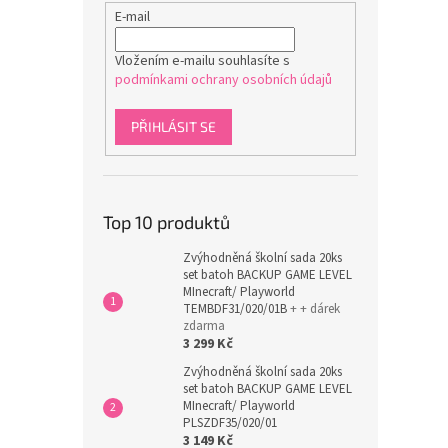
E-mail
Vložením e-mailu souhlasíte s
podmínkami ochrany osobních údajů
PŘIHLÁSIT SE
Top 10 produktů
Zvýhodněná školní sada 20ks
set batoh BACKUP GAME LEVEL
MInecraft/ Playworld
TEMBDF31/020/01B
+ + dárek
zdarma
3 299 Kč
Zvýhodněná školní sada 20ks
set batoh BACKUP GAME LEVEL
MInecraft/ Playworld
PLSZDF35/020/01
3 149 Kč