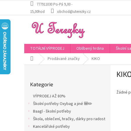
Přejít
777911030 Po-Pá 9,00 -
na
15,00hod
obchod@uterezky.cz
obsah
TOTÁLNÍ VÝPRODEJ
Oblíbený hrdina
Školní s
Domů
Prodávané značky
KIKO
P
KIK
o
Přeskočit
s
Kategorie
kategorie
t
Žádné p
r
VÝPRODEJ AŽ 80%
a
Školní potřeby Oxybag a jiné 🎒✏️
n
Baagl - školní potřeby
n
í
Škola, oblečení, hračky, dárky pro radost
p
Kancelářské potřeby