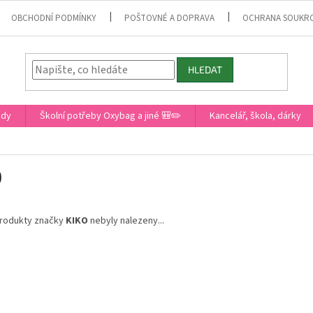
OBCHODNÍ PODMÍNKY
POŠTOVNÉ A DOPRAVA
OCHRANA SOUKR
HLEDAT
ady
Školní potřeby Oxybag a jiné 🎒✏️
Kancelář, škola, dárky
O
rodukty značky
KIKO
nebyly nalezeny...