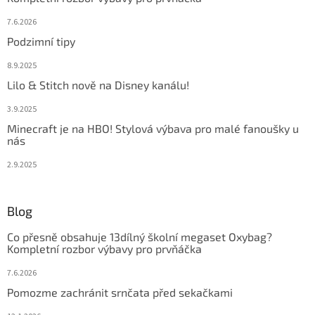
7.6.2026
Podzimní tipy
8.9.2025
Lilo & Stitch nově na Disney kanálu!
3.9.2025
Minecraft je na HBO! Stylová výbava pro malé fanoušky u
nás
2.9.2025
Blog
Co přesně obsahuje 13dílný školní megaset Oxybag?
Kompletní rozbor výbavy pro prvňáčka
7.6.2026
Pomozme zachránit srnčata před sekačkami