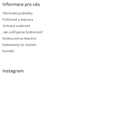
a
a
Informace pro vás
c
t
í
Obchodní podmínky
í
p
Poštovné a doprava
r
v
Ochrana soukromí
k
Jak ověřujeme hodnocení?
y
Hodnocení na Heuréce
v
ý
Dokumenty ke stažení
p
Kontakt
i
s
u
Instagram