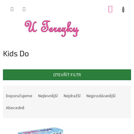
Přejít
NÁKUP
na
obsah
KOŠÍK
Kids Do
OTEVŘÍT FILTR
Ř
a
Doporučujeme
Nejlevnější
Nejdražší
Nejprodávanější
z
e
Abecedně
n
í
V
p
ý