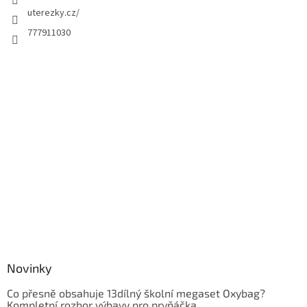
uterezky.cz/
777911030
Novinky
Co přesně obsahuje 13dílný školní megaset Oxybag?
Kompletní rozbor výbavy pro prvňáčka