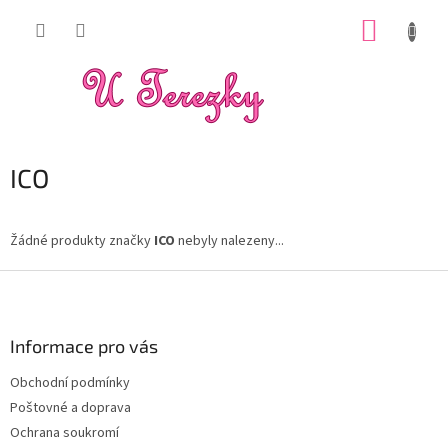
Přejít
NÁKUP
na
obsah
KOŠÍK
ICO
Žádné produkty značky
ICO
nebyly nalezeny...
Z
á
p
a
Informace pro vás
t
Obchodní podmínky
í
Poštovné a doprava
Ochrana soukromí