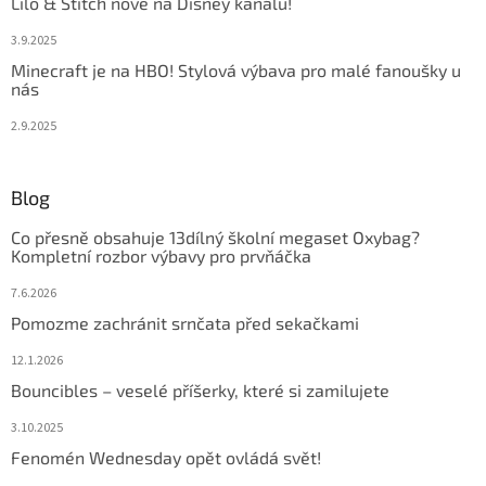
Lilo & Stitch nově na Disney kanálu!
3.9.2025
Minecraft je na HBO! Stylová výbava pro malé fanoušky u
nás
2.9.2025
Blog
Co přesně obsahuje 13dílný školní megaset Oxybag?
Kompletní rozbor výbavy pro prvňáčka
7.6.2026
Pomozme zachránit srnčata před sekačkami
12.1.2026
Bouncibles – veselé příšerky, které si zamilujete
3.10.2025
Fenomén Wednesday opět ovládá svět!