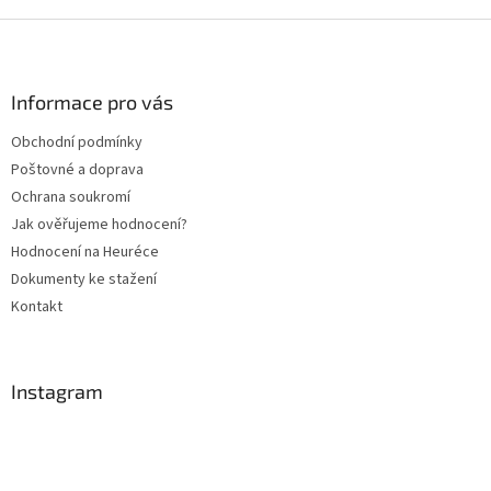
v
l
Z
á
á
d
p
a
a
Informace pro vás
c
t
í
Obchodní podmínky
í
p
Poštovné a doprava
r
v
Ochrana soukromí
k
Jak ověřujeme hodnocení?
y
Hodnocení na Heuréce
v
ý
Dokumenty ke stažení
p
Kontakt
i
s
u
Instagram