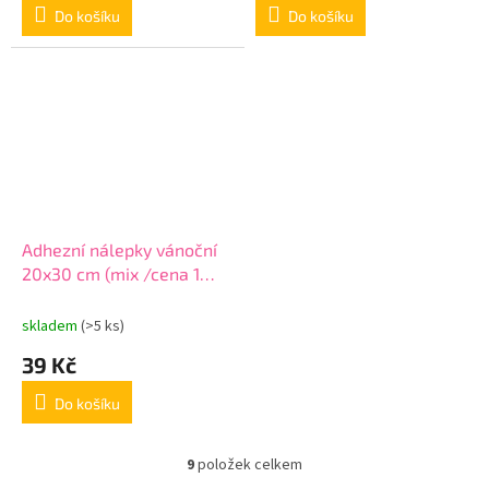
Do košíku
Do košíku
Adhezní nálepky vánoční
20x30 cm (mix /cena 1
arch)
skladem
(>5 ks)
39 Kč
Do košíku
9
položek celkem
O