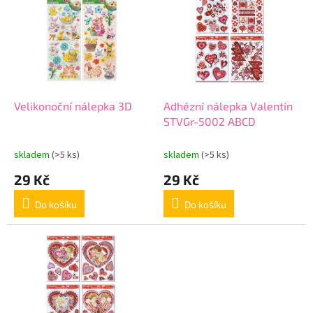
r
p
o
i
d
s
u
p
k
r
t
o
ů
d
Velikonoční nálepka 3D
Adhézní nálepka Valentín
u
STVGr-5002 ABCD
k
t
skladem
(>5 ks)
skladem
(>5 ks)
ů
29 Kč
29 Kč
Do košíku
Do košíku