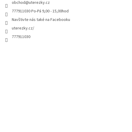
obchod
@
uterezky.cz
777911030 Po-Pá 9,00 - 15,00hod
Navštivte nás také na Facebooku
uterezky.cz/
777911030