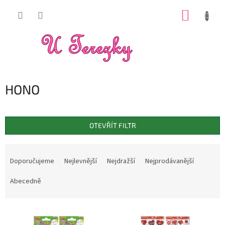
Přejít
NÁKUP
na
obsah
KOŠÍK
HONO
OTEVŘÍT FILTR
Ř
a
Doporučujeme
Nejlevnější
Nejdražší
Nejprodávanější
z
e
Abecedně
n
í
V
p
ý