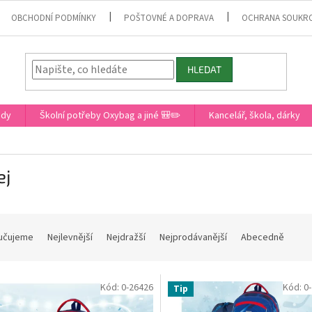
OBCHODNÍ PODMÍNKY
POŠTOVNÉ A DOPRAVA
OCHRANA SOUKR
HLEDAT
ady
Školní potřeby Oxybag a jiné 🎒✏️
Kancelář, škola, dárky
ej
učujeme
Nejlevnější
Nejdražší
Nejprodávanější
Abecedně
Kód:
0-26426
Kód:
0
Tip