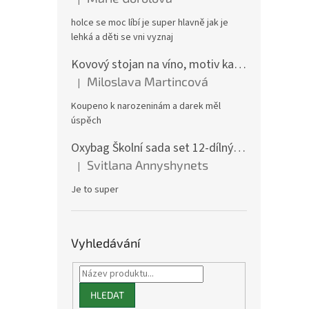
Hodnocení produktu je 5 z 5 hvězdiček.
holce se moc líbí je super hlavně jak je
lehká a děti se vni vyznaj
Kovový stojan na víno, motiv kamion
Miloslava Martincová
|
Hodnocení produktu je 5 z 5 hvězdiček.
Koupeno k narozeninám a darek měl
úspěch
Oxybag Školní sada set 12-dílný OXY GO Playworld ve stylu Minecraft - batoh, penál, sáček a doplňky 0-47126/012
Svitlana Annyshynets
|
Hodnocení produktu je 5 z 5 hvězdiček.
Je to super
Vyhledávání
HLEDAT