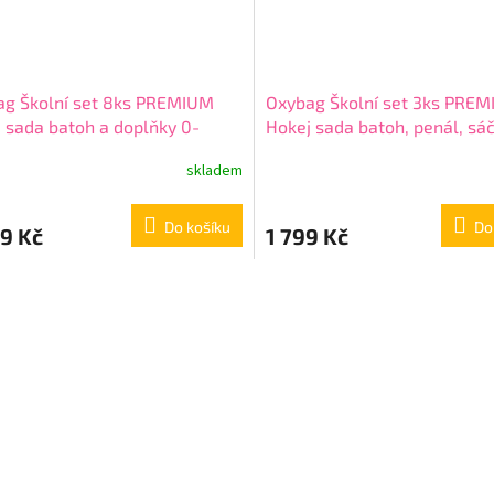
ag Školní set 8ks PREMIUM
Oxybag Školní set 3ks PRE
 sada batoh a doplňky 0-
Hokej sada batoh, penál, sá
5/08
90425
skladem
Do košíku
Do
9 Kč
1 799 Kč
O
v
l
á
d
a
c
í
p
r