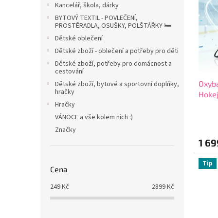
p
p
a
Kancelář, škola, dárky
i
r
n
BYTOVÝ TEXTIL - POVLEČENÍ,
s
o
e
PROSTĚRADLA, OSUŠKY, POLŠTÁŘKY 🛏️
p
d
l
Dětské oblečení
r
u
Dětské zboží - oblečení a potřeby pro děti
o
k
d
Dětské zboží, potřeby pro domácnost a
t
cestování
u
ů
Oxyba
Dětské zboží, bytové a sportovní doplňky,
k
hračky
Hokej
t
Hračky
2642
ů
VÁNOCE a vše kolem nich :)
Značky
1 69
Tip
Cena
249
Kč
2899
Kč