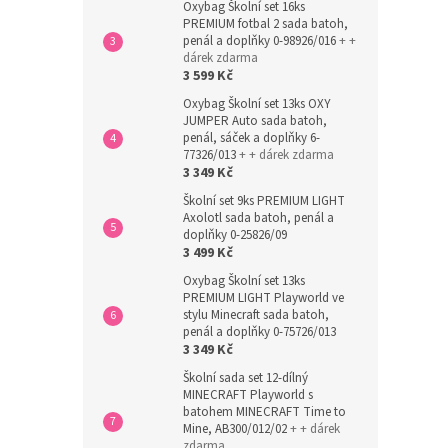
Oxybag Školní set 16ks
PREMIUM fotbal 2 sada batoh,
penál a doplňky 0-98926/016
+ +
dárek zdarma
3 599 Kč
Oxybag Školní set 13ks OXY
JUMPER Auto sada batoh,
penál, sáček a doplňky 6-
77326/013
+ + dárek zdarma
3 349 Kč
Školní set 9ks PREMIUM LIGHT
Axolotl sada batoh, penál a
doplňky 0-25826/09
3 499 Kč
Oxybag Školní set 13ks
PREMIUM LIGHT Playworld ve
stylu Minecraft sada batoh,
penál a doplňky 0-75726/013
3 349 Kč
Školní sada set 12-dílný
MINECRAFT Playworld s
batohem MINECRAFT Time to
Mine, AB300/012/02
+ + dárek
zdarma