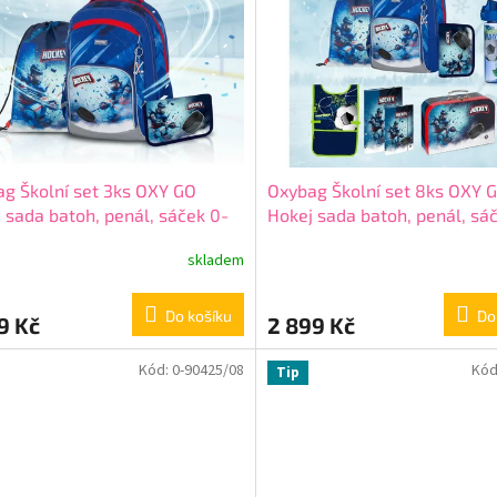
g Školní set 3ks OXY GO
Oxybag Školní set 8ks OXY 
 sada batoh, penál, sáček 0-
Hokej sada batoh, penál, sá
6
doplňky 0-26426/08
skladem
Do košíku
Do
9 Kč
2 899 Kč
Kód:
0-90425/08
Kód
Tip