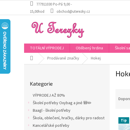
Přejít
777911030 Po-Pá 9,00 -
na
15,00hod
obchod@uterezky.cz
obsah
TOTÁLNÍ VÝPRODEJ
Oblíbený hrdina
Školní s
Domů
Prodávané značky
Hokej
P
Hok
o
Přeskočit
s
Kategorie
kategorie
t
Ř
r
VÝPRODEJ AŽ 80%
a
a
Dopor
Školní potřeby Oxybag a jiné 🎒✏️
z
n
Baagl - školní potřeby
e
n
V
n
í
Škola, oblečení, hračky, dárky pro radost
Tip
ý
í
p
Kancelářské potřeby