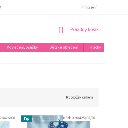
OMÍ
JAK OVĚŘUJEME HODNOCENÍ?
HODNOCENÍ NA HEURÉCE
Přihlášení
NÁKUPNÍ
Prázdný košík
KOŠÍK
Povlečení, osušky
Dětské oblečení
Hračky
Karneva
6
položek celkem
-26426/08
Kód:
0-90425/08/01
Tip