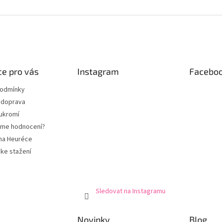
e pro vás
Instagram
Facebo
podmínky
 doprava
ukromí
eme hodnocení?
na Heuréce
ke stažení
Sledovat na Instagramu
Novinky
Blog