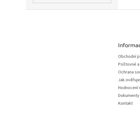
Z
á
p
a
t
Informac
í
Obchodní 
Poštovné a
Ochrana so
Jak ověřuj
Hodnocení 
Dokumenty 
Kontakt