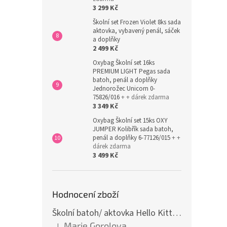
3 299 Kč
Školní set Frozen Violet 8ks sada
aktovka, vybavený penál, sáček
a doplňky
2 499 Kč
Oxybag Školní set 16ks
PREMIUM LIGHT Pegas sada
batoh, penál a doplňky
Jednorožec Unicorn 0-
75826/016
+ + dárek zdarma
3 349 Kč
Oxybag Školní set 15ks OXY
JUMPER Kolibřík sada batoh,
penál a doplňky 6-77126/015
+ +
dárek zdarma
3 499 Kč
Hodnocení zboží
Školní batoh/ aktovka Hello Kitty, růžová
Marie Gorolova
|