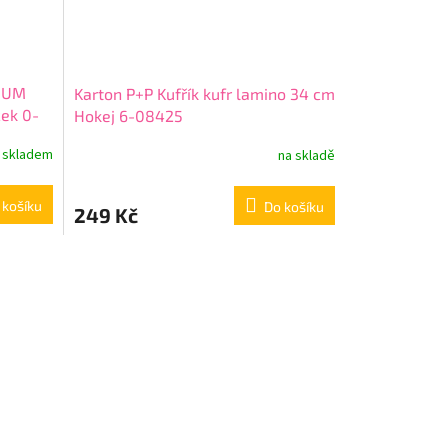
MIUM
Karton P+P Kufřík kufr lamino 34 cm
ček 0-
Hokej 6-08425
skladem
na skladě
 košíku
Do košíku
249 Kč