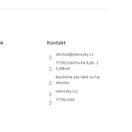
ok
Kontakt
obchod
@
uterezky.cz
777911030 Po-Pá 9,00 - 1
5,00hod
Navštivte nás také na Fac
ebooku
uterezky.cz/
777911030