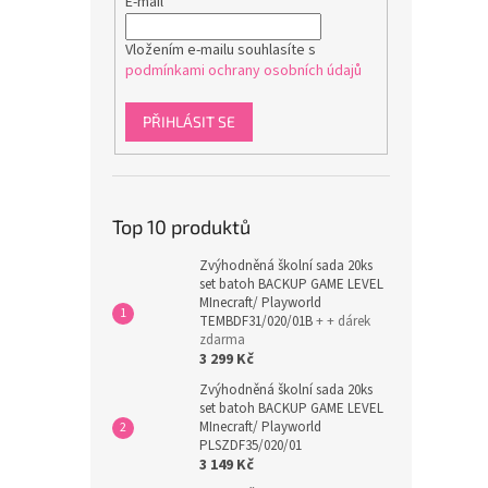
E-mail
Vložením e-mailu souhlasíte s
podmínkami ochrany osobních údajů
PŘIHLÁSIT SE
Top 10 produktů
Zvýhodněná školní sada 20ks
set batoh BACKUP GAME LEVEL
MInecraft/ Playworld
TEMBDF31/020/01B
+ + dárek
zdarma
3 299 Kč
Zvýhodněná školní sada 20ks
set batoh BACKUP GAME LEVEL
MInecraft/ Playworld
PLSZDF35/020/01
3 149 Kč