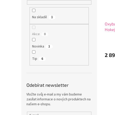
Na skladě
1
Oxyb
Hokej
Akce
0
9042
Novinka
1
2 89
Tip
6
Odebírat newsletter
Vložte svůj e-mail a my vám budeme
zasílat informace o nových produktech na
našem e-shopu.