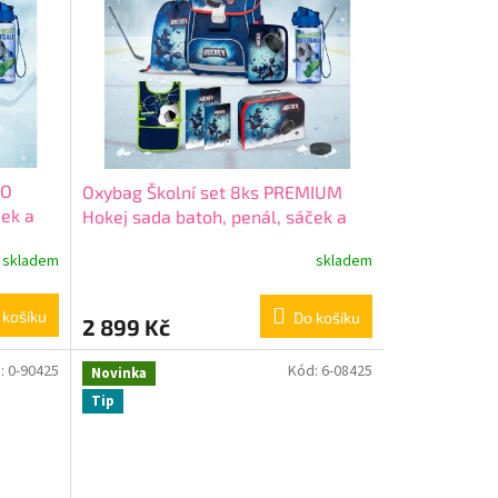
GO
Oxybag Školní set 8ks PREMIUM
ček a
Hokej sada batoh, penál, sáček a
doplňky 0-90425/08
skladem
skladem
 košíku
Do košíku
2 899 Kč
:
0-90425
Kód:
6-08425
Novinka
Tip