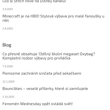
Lilo & Stitch nově na Disney kanálu!
3.9.2025
Minecraft je na HBO! Stylová výbava pro malé fanoušky u
nás
2.9.2025
Blog
Co přesně obsahuje 13dílný školní megaset Oxybag?
Kompletní rozbor výbavy pro prvňáčka
7.6.2026
Pomozme zachránit srnčata před sekačkami
12.1.2026
Bouncibles – veselé příšerky, které si zamilujete
3.10.2025
Fenomén Wednesday opět ovládá svět!