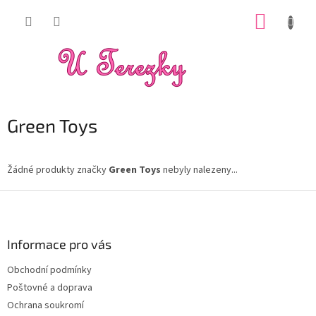
Přejít
NÁKUP
na
obsah
KOŠÍK
Green Toys
Žádné produkty značky
Green Toys
nebyly nalezeny...
Z
á
p
a
Informace pro vás
t
Obchodní podmínky
í
Poštovné a doprava
Ochrana soukromí