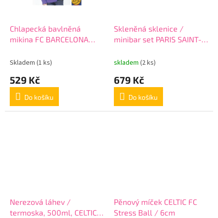
Chlapecká bavlněná
Skleněná sklenice /
mikina FC BARCELONA
minibar set PARIS SAINT-
Violet (BC06532)
GERMAIN FC
Skladem
(1 ks)
skladem
(2 ks)
529 Kč
679 Kč
Do košíku
Do košíku
Nerezová láhev /
Pěnový míček CELTIC FC
termoska, 500ml, CELTIC
Stress Ball / 6cm