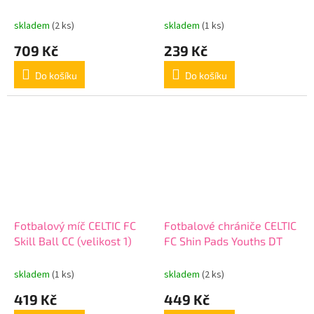
FC Thermal Flask
skladem
(2 ks)
skladem
(1 ks)
709 Kč
239 Kč
Do košíku
Do košíku
Fotbalový míč CELTIC FC
Fotbalové chrániče CELTIC
Skill Ball CC (velikost 1)
FC Shin Pads Youths DT
skladem
(1 ks)
skladem
(2 ks)
419 Kč
449 Kč