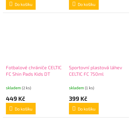
Do košíku
Do košíku
Fotbalové chrániče CELTIC
Sportovní plastová láhev
FC Shin Pads Kids DT
CELTIC FC 750ml
skladem
(2 ks)
skladem
(1 ks)
449 Kč
399 Kč
Do košíku
Do košíku