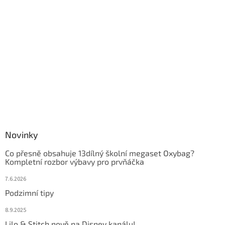
Novinky
Co přesně obsahuje 13dílný školní megaset Oxybag?
Kompletní rozbor výbavy pro prvňáčka
7.6.2026
Podzimní tipy
8.9.2025
Lilo & Stitch nově na Disney kanálu!