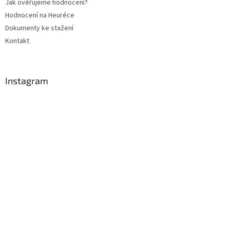
Jak ověřujeme hodnocení?
y
Hodnocení na Heuréce
v
ý
Dokumenty ke stažení
p
Kontakt
i
s
u
Instagram