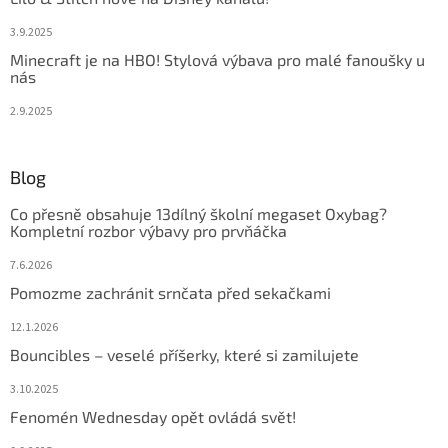
3.9.2025
Minecraft je na HBO! Stylová výbava pro malé fanoušky u
nás
2.9.2025
Blog
Co přesně obsahuje 13dílný školní megaset Oxybag?
Kompletní rozbor výbavy pro prvňáčka
7.6.2026
Pomozme zachránit srnčata před sekačkami
12.1.2026
Bouncibles – veselé příšerky, které si zamilujete
3.10.2025
Fenomén Wednesday opět ovládá svět!