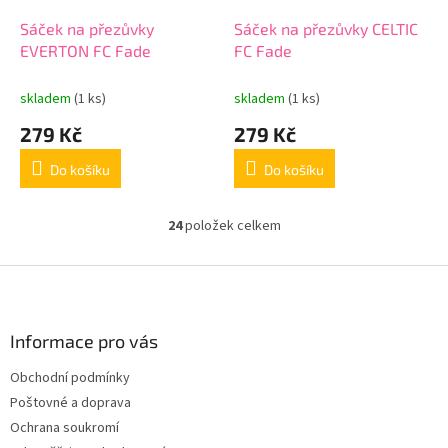
Sáček na přezůvky
Sáček na přezůvky CELTIC
EVERTON FC Fade
FC Fade
skladem
(1 ks)
skladem
(1 ks)
279 Kč
279 Kč
Do košíku
Do košíku
24
položek celkem
O
v
l
Z
á
á
d
p
a
a
Informace pro vás
c
t
í
Obchodní podmínky
í
p
Poštovné a doprava
r
v
Ochrana soukromí
k