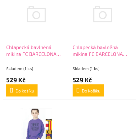
r
p
o
i
d
s
u
p
k
r
t
o
ů
d
Chlapecká bavlněná
Chlapecká bavlněná
u
mikina FC BARCELONA
mikina FC BARCELONA
k
Violet (BC06532)
Violet (BC06532)
t
Skladem
(1 ks)
Skladem
(1 ks)
ů
529 Kč
529 Kč
Do košíku
Do košíku