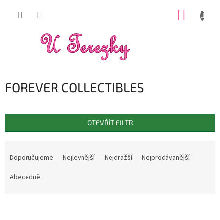
Přejít
NÁKUP
na
obsah
KOŠÍK
FOREVER COLLECTIBLES
OTEVŘÍT FILTR
Ř
a
Doporučujeme
Nejlevnější
Nejdražší
Nejprodávanější
z
e
Abecedně
n
í
V
p
ý