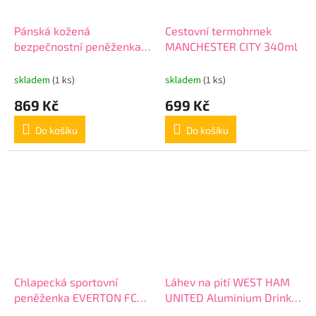
Pánská kožená
Cestovní termohrnek
bezpečnostní peněženka
MANCHESTER CITY 340ml
CELTIC FC RFID
skladem
(1 ks)
skladem
(1 ks)
869 Kč
699 Kč
Do košíku
Do košíku
Chlapecká sportovní
Láhev na pití WEST HAM
peněženka EVERTON FC
UNITED Aluminium Drinks
Fade Nylon Wallet
Bottle Black, 500ml