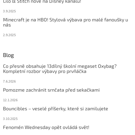
Lilo & Stitch nově na Disney kanálu!
3.9.2025
Minecraft je na HBO! Stylová výbava pro malé fanoušky u
nás
2.9.2025
Blog
Co přesně obsahuje 13dílný školní megaset Oxybag?
Kompletní rozbor výbavy pro prvňáčka
7.6.2026
Pomozme zachránit srnčata před sekačkami
12.1.2026
Bouncibles – veselé příšerky, které si zamilujete
3.10.2025
Fenomén Wednesday opět ovládá svět!