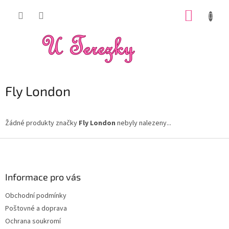
Přejít
NÁKUP
na
obsah
KOŠÍK
Fly London
Žádné produkty značky
Fly London
nebyly nalezeny...
Z
á
p
a
Informace pro vás
t
Obchodní podmínky
í
Poštovné a doprava
Ochrana soukromí